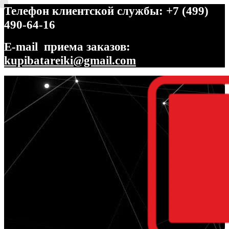
Телефон клиентской службы: +7 (499)
490-64-16
E-mail приема заказов:
kupibatareiki@gmail.com
Перейти
Перейти
к
к
навигации
содержимому