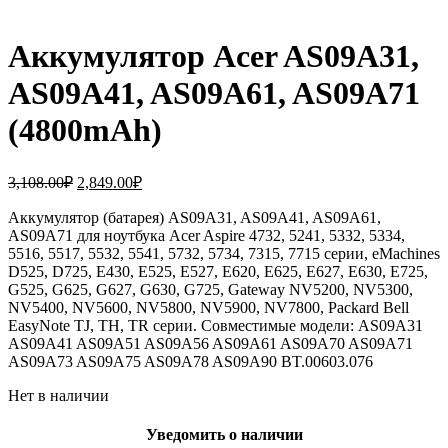
Аккумулятор Acer AS09A31,
AS09A41, AS09A61, AS09A71
(4800mAh)
Первоначальная
Текущая
3,108.00
₽
2,849.00
₽
цена
цена:
составляла
Аккумулятор (батарея) AS09A31, AS09A41, AS09A61,
2,849.00₽.
AS09A71 для ноутбука Acer Aspire 4732, 5241, 5332, 5334,
3,108.00₽.
5516, 5517, 5532, 5541, 5732, 5734, 7315, 7715 серии, eMachines
D525, D725, E430, E525, E527, E620, E625, E627, E630, E725,
G525, G625, G627, G630, G725, Gateway NV5200, NV5300,
NV5400, NV5600, NV5800, NV5900, NV7800, Packard Bell
EasyNote TJ, TH, TR серии. Совместимые модели: AS09A31
AS09A41 AS09A51 AS09A56 AS09A61 AS09A70 AS09A71
AS09A73 AS09A75 AS09A78 AS09A90 BT.00603.076
Нет в наличии
Уведомить о наличии