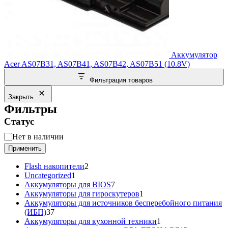
Аккумулятор
Acer AS07B31, AS07B41, AS07B42, AS07B51 (10.8V)
Фильтрация товаров
Закрыть
Фильтры
Статус
Статус
Нет в наличии
Применить
2
Flash накопители
2
1
товара
Uncategorized
1
товар
7
Аккумуляторы для BIOS
7
товаров
1
Аккумуляторы для гироскутеров
1
товар
Аккумуляторы для источников бесперебойного питания
37
(ИБП)
37
товаров
1
Аккумуляторы для кухонной техники
1