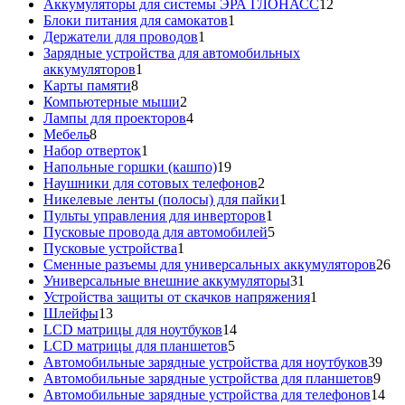
товар
12
Аккумуляторы для системы ЭРА ГЛОНАСС
12
1
товаров
Блоки питания для самокатов
1
1
товар
Держатели для проводов
1
товар
Зарядные устройства для автомобильных
1
аккумуляторов
1
8
товар
Карты памяти
8
товаров
2
Компьютерные мыши
2
товара
4
Лампы для проекторов
4
8
товара
Мебель
8
товаров
1
Набор отверток
1
товар
19
Напольные горшки (кашпо)
19
товаров
2
Наушники для сотовых телефонов
2
товара
1
Никелевые ленты (полосы) для пайки
1
1
товар
Пульты управления для инверторов
1
товар
5
Пусковые провода для автомобилей
5
1
товаров
Пусковые устройства
1
товар
26
Сменные разъемы для универсальных аккумуляторов
26
31
то
Универсальные внешние аккумуляторы
31
товар
1
Устройства защиты от скачков напряжения
1
13
товар
Шлейфы
13
товаров
14
LCD матрицы для ноутбуков
14
5
товаров
LCD матрицы для планшетов
5
товаров
39
Автомобильные зарядные устройства для ноутбуков
39
9
тов
Автомобильные зарядные устройства для планшетов
9
тов
14
Автомобильные зарядные устройства для телефонов
14