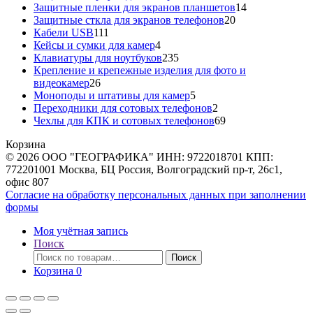
товаров
14
Защитные пленки для экранов планшетов
14
20
товаров
Защитные сткла для экранов телефонов
20
111
товаров
Кабели USB
111
товаров
4
Кейсы и сумки для камер
4
товара
235
Клавиатуры для ноутбуков
235
товаров
Крепление и крепежные изделия для фото и
26
видеокамер
26
товаров
5
Моноподы и штативы для камер
5
товаров
2
Переходники для сотовых телефонов
2
товара
69
Чехлы для КПК и сотовых телефонов
69
товаров
Корзина
© 2026 ООО "ГЕОГРАФИКА" ИНН: 9722018701 КПП:
772201001 Москва, БЦ Россия, Волгоградский пр-т, 26с1,
офис 807
Согласие на обработку персональных данных при заполнении
формы
Моя учётная запись
Поиск
Искать:
Поиск
Корзина
0