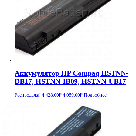
Аккумулятор HP Compaq HSTNN-
DB17, HSTNN-IB09, HSTNN-UB17
Первоначальная
Текущая
Распродажа!
4,428.00
₽
4,059.00
₽
Подробнее
цена
цена:
составляла
4,059.00₽.
4,428.00₽.