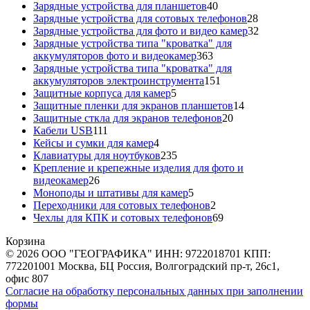
40
товара
Зарядные устройства для планшетов
40
товаров
28
Зарядные устройства для сотовых телефонов
28
товаров
32
Зарядные устройства для фото и видео камер
32
товара
Зарядные устройства типа "кроватка" для
363
аккумуляторов фото и видеокамер
363
товара
Зарядные устройства типа "кроватка" для
151
аккумуляторов электроинструмента
151
5
товар
Защитные корпуса для камер
5
товаров
14
Защитные пленки для экранов планшетов
14
20
товаров
Защитные сткла для экранов телефонов
20
111
товаров
Кабели USB
111
товаров
4
Кейсы и сумки для камер
4
товара
235
Клавиатуры для ноутбуков
235
товаров
Крепление и крепежные изделия для фото и
26
видеокамер
26
товаров
5
Моноподы и штативы для камер
5
товаров
2
Переходники для сотовых телефонов
2
товара
69
Чехлы для КПК и сотовых телефонов
69
товаров
Корзина
© 2026 ООО "ГЕОГРАФИКА" ИНН: 9722018701 КПП:
772201001 Москва, БЦ Россия, Волгоградский пр-т, 26с1,
офис 807
Согласие на обработку персональных данных при заполнении
формы