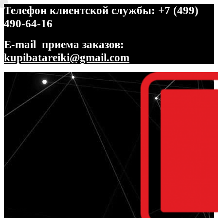
Телефон клиентской службы: +7 (499)
490-64-16
E-mail приема заказов:
kupibatareiki@gmail.com
Перейти
Перейти
к
к
навигации
содержимому