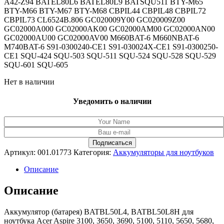
A42-Z94 BATEL80L6 BATEL80L9 BATSQU511 BTY-M65
BTY-M66 BTY-M67 BTY-M68 CBPIL44 CBPIL48 CBPIL72
CBPIL73 CL6524B.806 GC020009Y00 GC020009Z00
GC02000A000 GC02000AK00 GC02000AM00 GC02000AN00
GC02000AU00 GC02000AV00 M660BAT-6 M660NBAT-6
M740BAT-6 S91-0300240-CE1 S91-030024X-CE1 S91-0300250-
CE1 SQU-424 SQU-503 SQU-511 SQU-524 SQU-528 SQU-529
SQU-601 SQU-605
Нет в наличии
Уведомить о наличии
Артикул:
001.01773
Категория:
Аккумуляторы для ноутбуков
Описание
Описание
Аккумулятор (батарея) BATBL50L4, BATBL50L8H для
ноутбука Acer Aspire 3100, 3650, 3690, 5100, 5110, 5650, 5680,