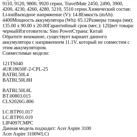
9110, 9120, 9800, 9920 серии, TravelMate 2450, 2490, 3900,
4200, 4230, 4260, 4280, 5210, 5510 серии.Химический состав:
Li-ionВыходное напряжение (V): 14.8Емкость (mAh):
4400Мощность аккумулятора (Wh): 65.12Размеры товара (мм):
135.00 x 90.00 x 20.00Гарантийный срок (мес.): 12Цвет товара:
черныйИзготовитель: Sino PowerСтрана: Китай
Обратите внимание, существует вариант данного
аккумулятора с напряжением 11.1V, который не совместим с
этим аккумулятором.
Совместимые модели:
121TS040
4UR18650F-2-CPL-25
BATBL50L4
BATBL50L8H
BATBL50L8L
BT.00803.015
CLS2026G.806
LC.BTP01.017
LC.BTP01.019
LIP4097CMPC
Данная модель подходит: Acer Aspire 3100
Acer Aspire 3100WLCi