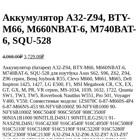
Аккумулятор A32-Z94, BTY-
M66, M660NBAT-6, M740BAT-
6, SQU-528
Первоначальная
Текущая
4,068.00
₽
3,729.00
₽
цена
цена:
составляла
Аккумулятор (батарея) A32-Z94, BTY-M66, M660NBAT-6,
3,729.00₽.
M740BAT-6, SQU-528 для ноутбука Asus S62, S96, Z62, Z94,
4,068.00₽.
Z96 серии, Benq Joybook R55, Clevo M660, M661, M665, Dell
Inspiron 1425, 1427, LG E500, F1, MSI Megabook CR, CX, EX,
GT, GX, M, PR, VR серии, MS-1034, 1039, 1632, 1722, Quanta
SW1, TW3, TW5, Roverbook Nautilus W551, Pro 501, Voyager
V400, V550. Совместимые модели: 1ZS070C 6-87-M660S-4P4
6-87-M66NS-453 90-NFV6B1000Z 90-NFY6B1000 90-
NFY6B1000Z 906C5040F 906C5050F 908C3500F
90NIA1B1000 90NITLILD4SU1 90NITLILG2SU1 91-
NASZ9LD4SU 916C4230F 916C4540F 916C4950F 916C5080F
916C5110F 916C5180F 916C5190F 916C5220F 916C5280F
925C2300F 934C2130F A32-Z94 A32-Z96 A32-Z97 A33-Z97