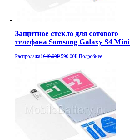
Защитное стекло для сотового
телефона Samsung Galaxy S4 Mini
Первоначальная
Текущая
Распродажа!
649.00
₽
590.00
₽
Подробнее
цена
цена:
составляла
590.00₽.
649.00₽.