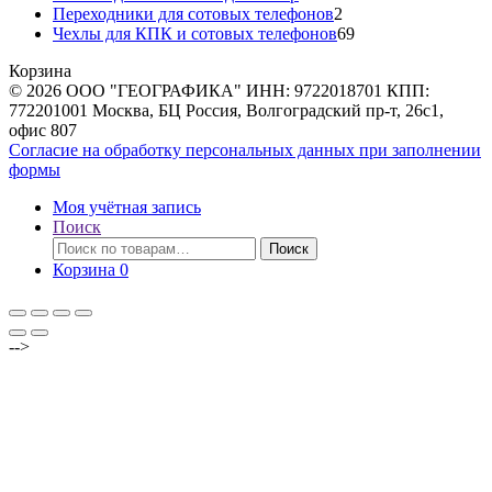
товаров
2
Переходники для сотовых телефонов
2
товара
69
Чехлы для КПК и сотовых телефонов
69
товаров
Корзина
© 2026 ООО "ГЕОГРАФИКА" ИНН: 9722018701 КПП:
772201001 Москва, БЦ Россия, Волгоградский пр-т, 26с1,
офис 807
Согласие на обработку персональных данных при заполнении
формы
Моя учётная запись
Поиск
Искать:
Поиск
Корзина
0
-->