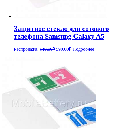
Защитное стекло для сотового
телефона Samsung Galaxy A5
Первоначальная
Текущая
Распродажа!
649.00
₽
590.00
₽
Подробнее
цена
цена:
составляла
590.00₽.
649.00₽.