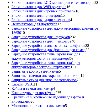
товаров
28
Блоки питания для LCD мониторов и телевизоров
28
16
това
Блоки питания для WiFi роутеров
16
товаров
10
Блоки питания для игровых приставок
10
15
товаров
Блоки питания для принтеров
15
товаров
4
Блоки питания для радиотелефонов
4
12
товара
Вентиляторы для ноутбуков
12
товаров
Зарядные устройства для аккумуляторных элементов
10
18650
10
товаров
232
Зарядные устройства для ноутбуков
232
40
товара
Зарядные устройства для планшетов
40
товаров
28
Зарядные устройства для сотовых телефонов
28
товаров
32
Зарядные устройства для фото и видео камер
32
товара
Зарядные устройства типа "кроватка" для
363
аккумуляторов фото и видеокамер
363
товара
Зарядные устройства типа "кроватка" для
151
аккумуляторов электроинструмента
151
5
товар
Защитные корпуса для камер
5
товаров
14
Защитные пленки для экранов планшетов
14
20
товаров
Защитные сткла для экранов телефонов
20
111
товаров
Кабели USB
111
товаров
4
Кейсы и сумки для камер
4
товара
235
Клавиатуры для ноутбуков
235
товаров
Крепление и крепежные изделия для фото и
26
видеокамер
26
товаров
5
Моноподы и штативы для камер
5