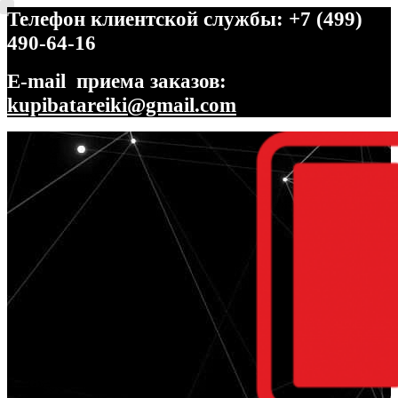
Телефон клиентской службы: +7 (499)
490-64-16
E-mail приема заказов:
kupibatareiki@gmail.com
Перейти
Перейти
к
к
навигации
содержимому