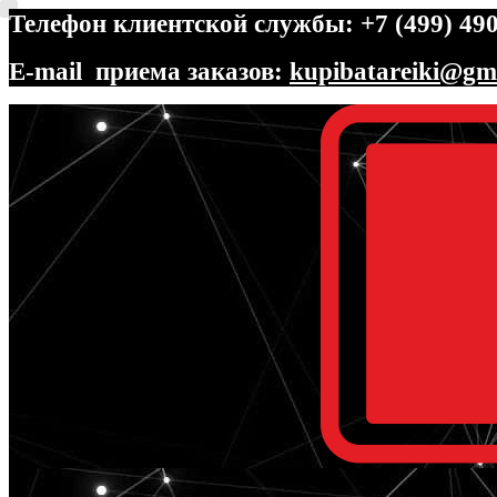
Телефон клиентской службы: +7 (499) 490
E-mail приема заказов:
kupibatareiki@gm
Перейти
Перейти
к
к
навигации
содержимому