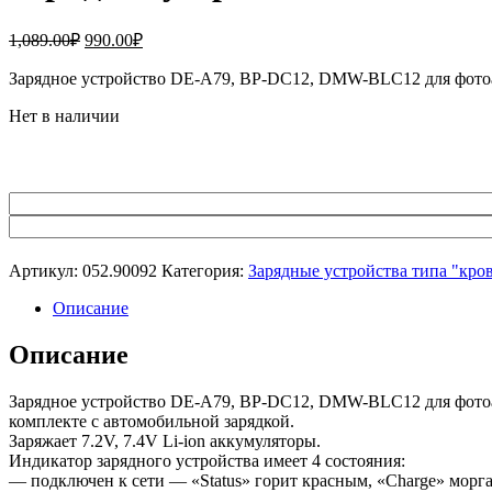
Первоначальная
Текущая
1,089.00
₽
990.00
₽
цена
цена:
составляла
Зарядное устройство DE-A79, BP-DC12, DMW-BLC12 для фотоа
990.00₽.
1,089.00₽.
Нет в наличии
Артикул:
052.90092
Категория:
Зарядные устройства типа "кро
Описание
Описание
Зарядное устройство DE-A79, BP-DC12, DMW-BLC12 для фотоап
комплекте с автомобильной зарядкой.
Заряжает 7.2V, 7.4V Li-ion аккумуляторы.
Индикатор зарядного устройства имеет 4 состояния:
— подключен к сети — «Status» горит красным, «Charge» морга