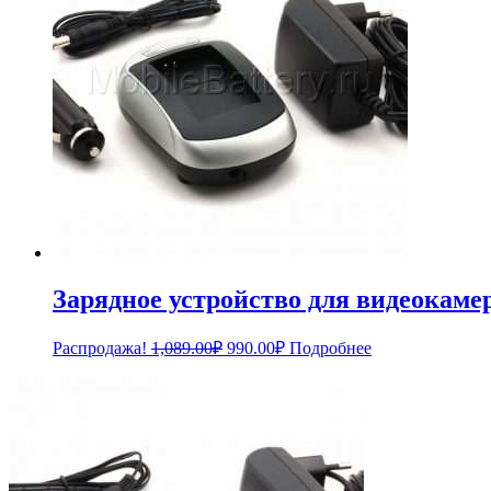
Зарядное устройство для видеокам
Первоначальная
Текущая
Распродажа!
1,089.00
₽
990.00
₽
Подробнее
цена
цена:
составляла
990.00₽.
1,089.00₽.