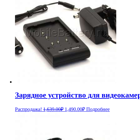
Зарядное устройство для видеокам
Первоначальная
Текущая
Распродажа!
1,639.00
₽
1,490.00
₽
Подробнее
цена
цена:
составляла
1,490.00₽.
1,639.00₽.