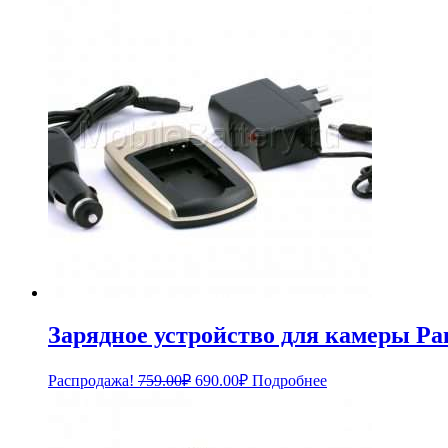
Зарядное устройство для камеры 
Первоначальная
Текущая
Распродажа!
759.00
₽
690.00
₽
Подробнее
цена
цена:
составляла
690.00₽.
759.00₽.