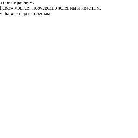
 горит красным,
harge» моргает поочередно зеленым и красным,
«Charge» горит зеленым.