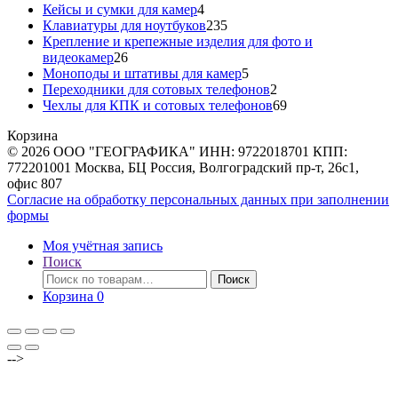
товаров
4
Кейсы и сумки для камер
4
товара
235
Клавиатуры для ноутбуков
235
товаров
Крепление и крепежные изделия для фото и
26
видеокамер
26
товаров
5
Моноподы и штативы для камер
5
товаров
2
Переходники для сотовых телефонов
2
товара
69
Чехлы для КПК и сотовых телефонов
69
товаров
Корзина
© 2026 ООО "ГЕОГРАФИКА" ИНН: 9722018701 КПП:
772201001 Москва, БЦ Россия, Волгоградский пр-т, 26с1,
офис 807
Согласие на обработку персональных данных при заполнении
формы
Моя учётная запись
Поиск
Искать:
Поиск
Корзина
0
-->