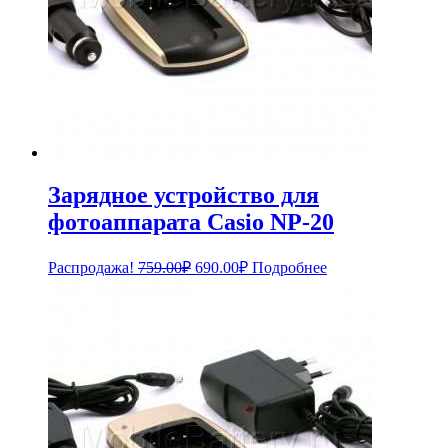
Зарядное устройство для
фотоаппарата Casio NP-20
Первоначальная
Текущая
Распродажа!
759.00
₽
690.00
₽
Подробнее
цена
цена:
составляла
690.00₽.
759.00₽.