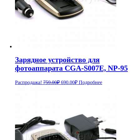
Зарядное устройство для
фотоаппарата CGA-S007E, NP-95
Первоначальная
Текущая
Распродажа!
759.00
₽
690.00
₽
Подробнее
цена
цена:
составляла
690.00₽.
759.00₽.