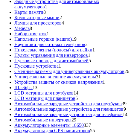
товар
Зарядные устройства для автомобильных
1
аккумуляторов
1
8
товар
Карты памяти
8
товаров
2
Компьютерные мыши
2
товара
4
Лампы для проекторов
4
8
товара
Мебель
8
товаров
1
Набор отверток
1
товар
19
Напольные горшки (кашпо)
19
товаров
2
Наушники для сотовых телефонов
2
товара
1
Никелевые ленты (полосы) для пайки
1
1
товар
Пульты управления для инверторов
1
товар
5
Пусковые провода для автомобилей
5
1
товаров
Пусковые устройства
1
товар
26
Сменные разъемы для универсальных аккумуляторов
26
31
то
Универсальные внешние аккумуляторы
31
товар
1
Устройства защиты от скачков напряжения
1
13
товар
Шлейфы
13
товаров
14
LCD матрицы для ноутбуков
14
5
товаров
LCD матрицы для планшетов
5
товаров
39
Автомобильные зарядные устройства для ноутбуков
39
9
тов
Автомобильные зарядные устройства для планшетов
9
тов
14
Автомобильные зарядные устройства для телефонов
14
29
то
Автомобильные инверторы
29
товаров
337
Аккумуляторные элементы 18650
337
товаров
55
Аккумуляторы для GPS навигаторов
55