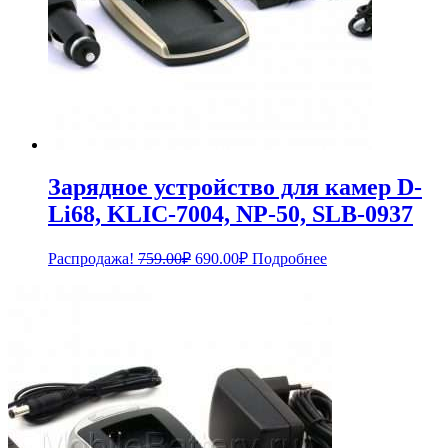
Зарядное устройство для камер D-
Li68, KLIC-7004, NP-50, SLB-0937
Первоначальная
Текущая
Распродажа!
759.00
₽
690.00
₽
Подробнее
цена
цена:
составляла
690.00₽.
759.00₽.