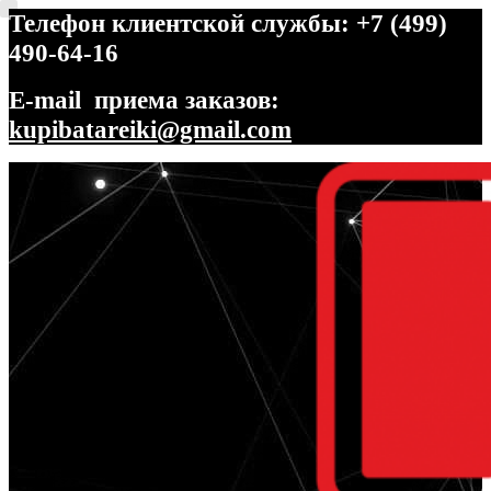
Телефон клиентской службы: +7 (499)
490-64-16
E-mail приема заказов:
kupibatareiki@gmail.com
Перейти
Перейти
к
к
навигации
содержимому