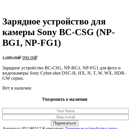
Зарядное устройство для
камеры Sony BC-CSG (NP-
BG1, NP-FG1)
Первоначальная
Текущая
1,089.00
₽
990.00
₽
цена
цена:
составляла
Зарядное устройство BC-CSG, NP-BG1, NP-FG1 для фото и
990.00₽.
видеокамеры Sony Cyber-shot DSC-H, HX, N, T, W, WX, HDR-
1,089.00₽.
GW серии.
Нет в наличии
Уведомить о наличии
Артикул:
052.90217
Категория:
Зарядные устройства типа