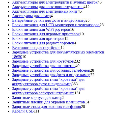
товаров
45
Аккумуляторы для электробритв и зубных щеток
45
412
товар
Аккумуляторы для электроинструментов
412
45
товаров
Аккумуляторы для электронных книг
45
4
товаров
Аксессуары для камер
4
товара
25
Батарейные ручки для фото и видео камер
25
товаров
28
Блоки питания для LCD мониторов и телевизоров
28
16
това
Блоки питания для WiFi роутеров
16
товаров
10
Блоки питания для игровых приставок
10
15
товаров
Блоки питания для принтеров
15
товаров
4
Блоки питания для радиотелефонов
4
12
товара
Вентиляторы для ноутбуков
12
товаров
Зарядные устройства для аккумуляторных элементов
10
18650
10
товаров
232
Зарядные устройства для ноутбуков
232
40
товара
Зарядные устройства для планшетов
40
товаров
28
Зарядные устройства для сотовых телефонов
28
товаров
32
Зарядные устройства для фото и видео камер
32
товара
Зарядные устройства типа "кроватка" для
363
аккумуляторов фото и видеокамер
363
товара
Зарядные устройства типа "кроватка" для
151
аккумуляторов электроинструмента
151
5
товар
Защитные корпуса для камер
5
товаров
14
Защитные пленки для экранов планшетов
14
20
товаров
Защитные сткла для экранов телефонов
20
111
товаров
Кабели USB
111