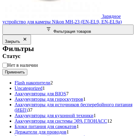
Зарядное
устройство для камеры Nikon MH-23 (EN-EL9, EN-EL9a)
Фильтрация товаров
Закрыть
Фильтры
Статус
Статус
Нет в наличии
Применить
2
Flash накопители
2
1
товара
Uncategorized
1
товар
7
Аккумуляторы для BIOS
7
товаров
1
Аккумуляторы для гироскутеров
1
товар
Аккумуляторы для источников бесперебойного питания
37
(ИБП)
37
товаров
1
Аккумуляторы для кухонной техники
1
товар
12
Аккумуляторы для системы ЭРА ГЛОНАСС
12
1
товаров
Блоки питания для самокатов
1
1
товар
Держатели для проводов
1