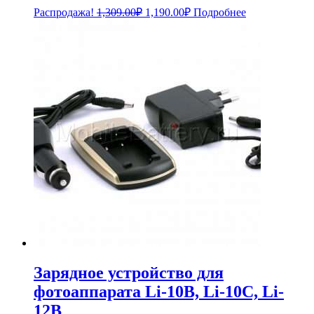
Первоначальная
Текущая
Распродажа!
1,309.00
₽
1,190.00
₽
Подробнее
цена
цена:
составляла
1,190.00₽.
1,309.00₽.
Зарядное устройство для
фотоаппарата Li-10B, Li-10C, Li-
12B