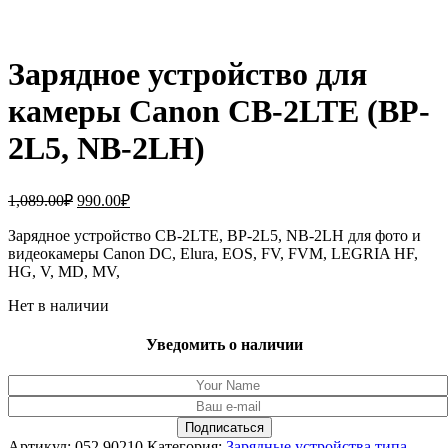
Зарядное устройство для
камеры Canon CB-2LTE (BP-
2L5, NB-2LH)
Первоначальная
Текущая
1,089.00
₽
990.00
₽
цена
цена:
составляла
Зарядное устройство CB-2LTE, BP-2L5, NB-2LH для фото и
990.00₽.
видеокамеры Canon DC, Elura, EOS, FV, FVM, LEGRIA HF,
1,089.00₽.
HG, V, MD, MV,
Нет в наличии
Уведомить о наличии
Артикул:
052.90210
Категория:
Зарядные устройства типа