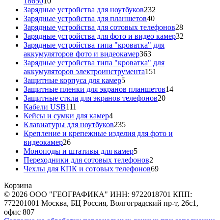
10
18650
10
товаров
232
Зарядные устройства для ноутбуков
232
40
товара
Зарядные устройства для планшетов
40
товаров
28
Зарядные устройства для сотовых телефонов
28
товаров
32
Зарядные устройства для фото и видео камер
32
товара
Зарядные устройства типа "кроватка" для
363
аккумуляторов фото и видеокамер
363
товара
Зарядные устройства типа "кроватка" для
151
аккумуляторов электроинструмента
151
5
товар
Защитные корпуса для камер
5
товаров
14
Защитные пленки для экранов планшетов
14
20
товаров
Защитные сткла для экранов телефонов
20
111
товаров
Кабели USB
111
товаров
4
Кейсы и сумки для камер
4
товара
235
Клавиатуры для ноутбуков
235
товаров
Крепление и крепежные изделия для фото и
26
видеокамер
26
товаров
5
Моноподы и штативы для камер
5
товаров
2
Переходники для сотовых телефонов
2
товара
69
Чехлы для КПК и сотовых телефонов
69
товаров
Корзина
© 2026 ООО "ГЕОГРАФИКА" ИНН: 9722018701 КПП:
772201001 Москва, БЦ Россия, Волгоградский пр-т, 26с1,
офис 807