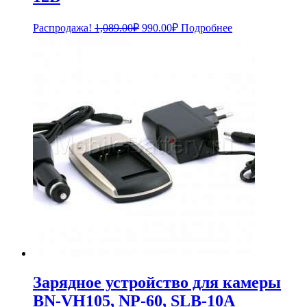
Первоначальная
Текущая
Распродажа!
1,089.00
₽
990.00
₽
Подробнее
цена
цена:
составляла
990.00₽.
1,089.00₽.
Зарядное устройство для камеры
BN-VH105, NP-60, SLB-10A