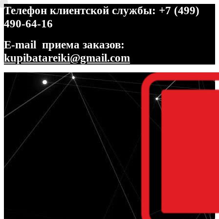
Телефон клиентской службы: +7 (499)
490-64-16
E-mail приема заказов:
kupibatareiki@gmail.com
Перейти
Перейти
к
к
навигации
содержимому