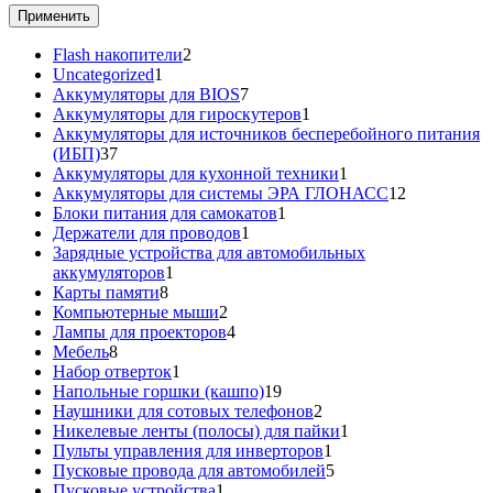
Применить
2
Flash накопители
2
1
товара
Uncategorized
1
товар
7
Аккумуляторы для BIOS
7
товаров
1
Аккумуляторы для гироскутеров
1
товар
Аккумуляторы для источников бесперебойного питания
37
(ИБП)
37
товаров
1
Аккумуляторы для кухонной техники
1
товар
12
Аккумуляторы для системы ЭРА ГЛОНАСС
12
1
товаров
Блоки питания для самокатов
1
1
товар
Держатели для проводов
1
товар
Зарядные устройства для автомобильных
1
аккумуляторов
1
8
товар
Карты памяти
8
товаров
2
Компьютерные мыши
2
товара
4
Лампы для проекторов
4
8
товара
Мебель
8
товаров
1
Набор отверток
1
товар
19
Напольные горшки (кашпо)
19
товаров
2
Наушники для сотовых телефонов
2
товара
1
Никелевые ленты (полосы) для пайки
1
1
товар
Пульты управления для инверторов
1
товар
5
Пусковые провода для автомобилей
5
1
товаров
Пусковые устройства
1