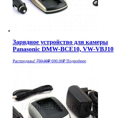
Зарядное устройство для камеры
Panasonic DMW-BCE10, VW-VBJ10
Первоначальная
Текущая
Распродажа!
759.00
₽
690.00
₽
Подробнее
цена
цена:
составляла
690.00₽.
759.00₽.