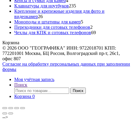
товаров
4
Кейсы и сумки для камер
4
товара
235
Клавиатуры для ноутбуков
235
товаров
Крепление и крепежные изделия для фото и
26
видеокамер
26
товаров
5
Моноподы и штативы для камер
5
товаров
2
Переходники для сотовых телефонов
2
товара
69
Чехлы для КПК и сотовых телефонов
69
товаров
Корзина
© 2026 ООО "ГЕОГРАФИКА" ИНН: 9722018701 КПП:
772201001 Москва, БЦ Россия, Волгоградский пр-т, 26с1,
офис 807
Согласие на обработку персональных данных при заполнении
формы
Моя учётная запись
Поиск
Искать:
Поиск
Корзина
0
-->