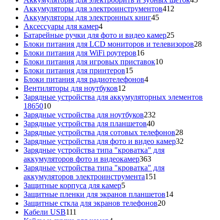
412
товар
Аккумуляторы для электроинструментов
412
45
товаров
Аккумуляторы для электронных книг
45
4
товаров
Аксессуары для камер
4
товара
25
Батарейные ручки для фото и видео камер
25
товаров
28
Блоки питания для LCD мониторов и телевизоров
28
16
това
Блоки питания для WiFi роутеров
16
товаров
10
Блоки питания для игровых приставок
10
15
товаров
Блоки питания для принтеров
15
товаров
4
Блоки питания для радиотелефонов
4
12
товара
Вентиляторы для ноутбуков
12
товаров
Зарядные устройства для аккумуляторных элементов
10
18650
10
товаров
232
Зарядные устройства для ноутбуков
232
40
товара
Зарядные устройства для планшетов
40
товаров
28
Зарядные устройства для сотовых телефонов
28
товаров
32
Зарядные устройства для фото и видео камер
32
товара
Зарядные устройства типа "кроватка" для
363
аккумуляторов фото и видеокамер
363
товара
Зарядные устройства типа "кроватка" для
151
аккумуляторов электроинструмента
151
5
товар
Защитные корпуса для камер
5
товаров
14
Защитные пленки для экранов планшетов
14
20
товаров
Защитные сткла для экранов телефонов
20
111
товаров
Кабели USB
111