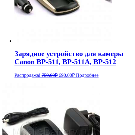
Зарядное устройство для камеры
Canon BP-511, BP-511A, BP-512
Первоначальная
Текущая
Распродажа!
759.00
₽
690.00
₽
Подробнее
цена
цена:
составляла
690.00₽.
759.00₽.