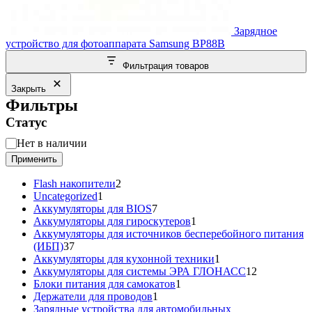
Зарядное
устройство для фотоаппарата Samsung BP88B
Фильтрация товаров
Закрыть
Фильтры
Статус
Статус
Нет в наличии
Применить
2
Flash накопители
2
1
товара
Uncategorized
1
товар
7
Аккумуляторы для BIOS
7
товаров
1
Аккумуляторы для гироскутеров
1
товар
Аккумуляторы для источников бесперебойного питания
37
(ИБП)
37
товаров
1
Аккумуляторы для кухонной техники
1
товар
12
Аккумуляторы для системы ЭРА ГЛОНАСС
12
1
товаров
Блоки питания для самокатов
1
1
товар
Держатели для проводов
1
товар
Зарядные устройства для автомобильных