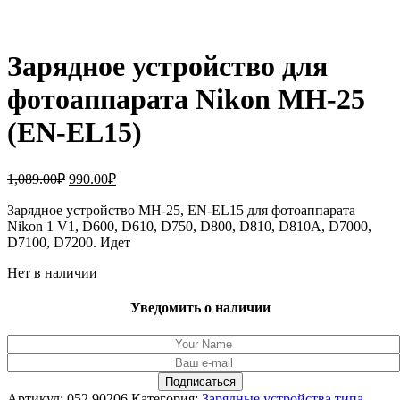
Зарядное устройство для
фотоаппарата Nikon MH-25
(EN-EL15)
Первоначальная
Текущая
1,089.00
₽
990.00
₽
цена
цена:
составляла
Зарядное устройство MH-25, EN-EL15 для фотоаппарата
990.00₽.
Nikon 1 V1, D600, D610, D750, D800, D810, D810A, D7000,
1,089.00₽.
D7100, D7200. Идет
Нет в наличии
Уведомить о наличии
Артикул:
052.90206
Категория:
Зарядные устройства типа