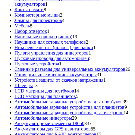
1
аккумуляторов
1
8
товар
Карты памяти
8
товаров
2
Компьютерные мыши
2
товара
4
Лампы для проекторов
4
8
товара
Мебель
8
товаров
1
Набор отверток
1
товар
19
Напольные горшки (кашпо)
19
товаров
2
Наушники для сотовых телефонов
2
товара
1
Никелевые ленты (полосы) для пайки
1
1
товар
Пульты управления для инверторов
1
товар
5
Пусковые провода для автомобилей
5
1
товаров
Пусковые устройства
1
товар
26
Сменные разъемы для универсальных аккумуляторов
26
31
то
Универсальные внешние аккумуляторы
31
товар
1
Устройства защиты от скачков напряжения
1
13
товар
Шлейфы
13
товаров
14
LCD матрицы для ноутбуков
14
5
товаров
LCD матрицы для планшетов
5
товаров
39
Автомобильные зарядные устройства для ноутбуков
39
9
тов
Автомобильные зарядные устройства для планшетов
9
тов
14
Автомобильные зарядные устройства для телефонов
14
29
то
Автомобильные инверторы
29
товаров
337
Аккумуляторные элементы 18650
337
товаров
55
Аккумуляторы для GPS навигаторов
55
товаров
15
Аккумуляторы для RAID-контроллеров
15