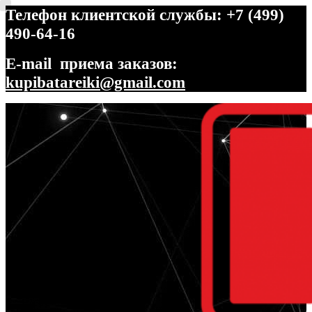
Телефон клиентской службы: +7 (499)
490-64-16
E-mail приема заказов:
kupibatareiki@gmail.com
Перейти
Перейти
к
к
навигации
содержимому