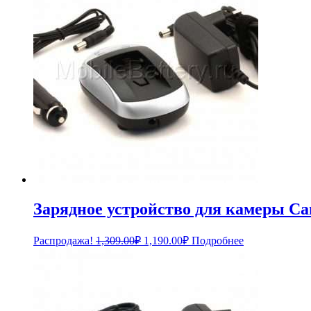
Зарядное устройство для камеры Can
Первоначальная
Текущая
Распродажа!
1,309.00
₽
1,190.00
₽
Подробнее
цена
цена:
составляла
1,190.00₽.
1,309.00₽.