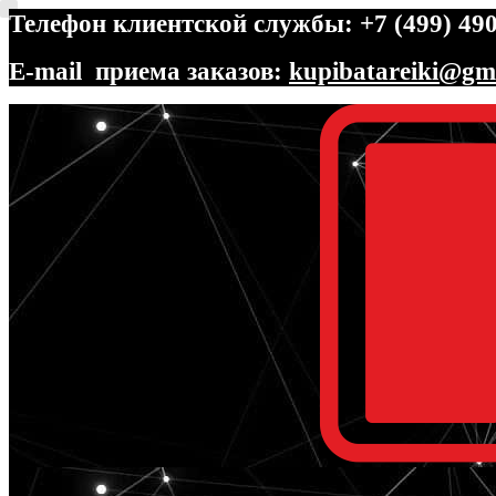
Телефон клиентской службы: +7 (499) 490
E-mail приема заказов:
kupibatareiki@gm
Перейти
Перейти
к
к
навигации
содержимому