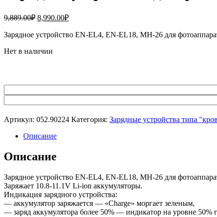
Первоначальная
Текущая
9,889.00
₽
8,990.00
₽
цена
цена:
составляла
Зарядное устройство EN-EL4, EN-EL18, MH-26 для фотоаппарата
8,990.00₽.
9,889.00₽.
Нет в наличии
Артикул:
052.90224
Категория:
Зарядные устройства типа "кро
Описание
Описание
Зарядное устройство EN-EL4, EN-EL18, MH-26 для фотоаппарата
Заряжает 10.8-11.1V Li-ion аккумуляторы.
Индикация зарядного устройства:
— аккумулятор заряжается — «Charge» моргает зеленым,
— заряд аккумулятора более 50% — индикатор на уровне 50% г