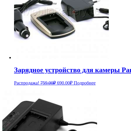
Зарядное устройство для камеры 
Первоначальная
Текущая
Распродажа!
759.00
₽
690.00
₽
Подробнее
цена
цена:
составляла
690.00₽.
759.00₽.