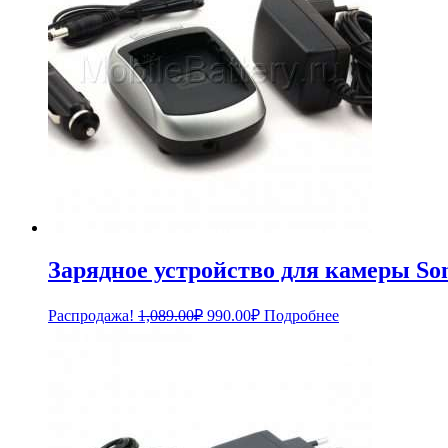
Зарядное устройство для камеры So
Первоначальная
Текущая
Распродажа!
1,089.00
₽
990.00
₽
Подробнее
цена
цена:
составляла
990.00₽.
1,089.00₽.