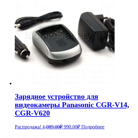
Зарядное устройство для
видеокамеры Panasonic CGR-V14,
CGR-V620
Первоначальная
Текущая
Распродажа!
1,089.00
₽
990.00
₽
Подробнее
цена
цена:
составляла
990.00₽.