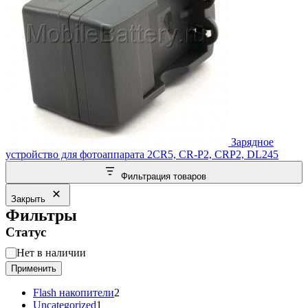
Зарядное
устройство для фотоаппарата 2CR5, CR-P2, CRP2, DL245
Фильтрация товаров
Закрыть
Фильтры
Статус
Статус
Нет в наличии
Применить
2
Flash накопители
2
1
товара
Uncategorized
1