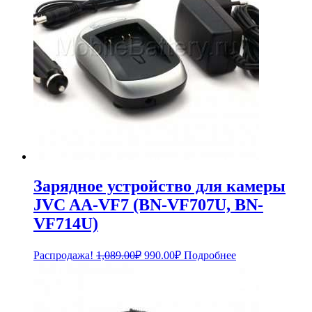
Зарядное устройство для камеры
JVC AA-VF7 (BN-VF707U, BN-
VF714U)
Первоначальная
Текущая
Распродажа!
1,089.00
₽
990.00
₽
Подробнее
цена
цена:
составляла
990.00₽.
1,089.00₽.