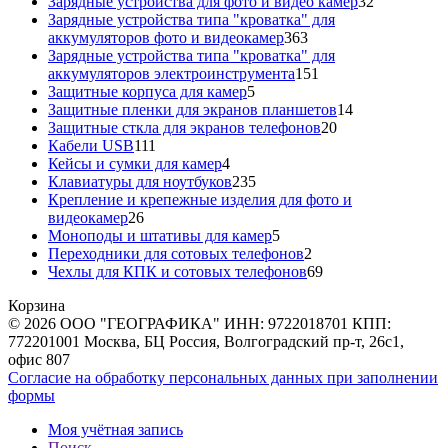
товаров
32
Зарядные устройства для фото и видео камер
32
товара
Зарядные устройства типа "кроватка" для
363
аккумуляторов фото и видеокамер
363
товара
Зарядные устройства типа "кроватка" для
151
аккумуляторов электроинструмента
151
5
товар
Защитные корпуса для камер
5
товаров
14
Защитные пленки для экранов планшетов
14
20
товаров
Защитные сткла для экранов телефонов
20
111
товаров
Кабели USB
111
товаров
4
Кейсы и сумки для камер
4
товара
235
Клавиатуры для ноутбуков
235
товаров
Крепление и крепежные изделия для фото и
26
видеокамер
26
товаров
5
Моноподы и штативы для камер
5
товаров
2
Переходники для сотовых телефонов
2
товара
69
Чехлы для КПК и сотовых телефонов
69
товаров
Корзина
© 2026 ООО "ГЕОГРАФИКА" ИНН: 9722018701 КПП:
772201001 Москва, БЦ Россия, Волгоградский пр-т, 26с1,
офис 807
Согласие на обработку персональных данных при заполнении
формы
Моя учётная запись
Поиск