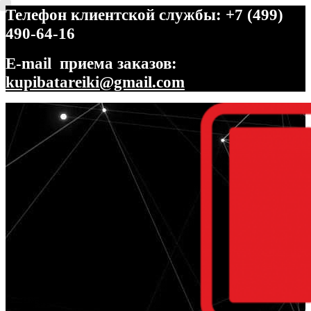
Телефон клиентской службы: +7 (499)
490-64-16
E-mail приема заказов:
kupibatareiki@gmail.com
Перейти
Перейти
к
к
навигации
содержимому