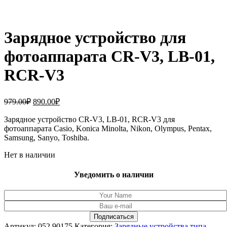
Зарядное устройство для
фотоаппарата CR-V3, LB-01,
RCR-V3
Первоначальная
Текущая
979.00
₽
890.00
₽
цена
цена:
составляла
Зарядное устройство CR-V3, LB-01, RCR-V3 для
890.00₽.
фотоаппарата Casio, Konica Minolta, Nikon, Olympus, Pentax,
979.00₽.
Samsung, Sanyo, Toshiba.
Нет в наличии
Уведомить о наличии
Артикул:
052.90175
Категория:
Зарядные устройства типа