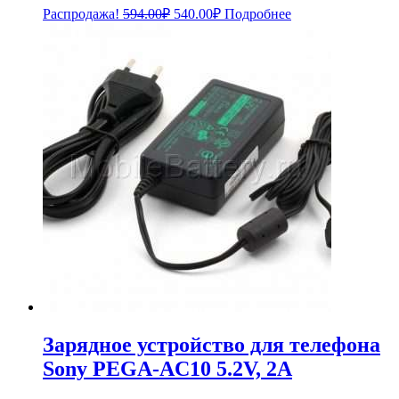
Первоначальная
Текущая
Распродажа!
594.00
₽
540.00
₽
Подробнее
цена
цена:
составляла
540.00₽.
594.00₽.
Зарядное устройство для телефона
Sony PEGA-AC10 5.2V, 2A