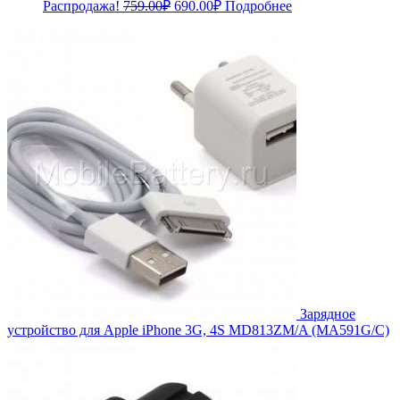
Первоначальная
Текущая
Распродажа!
759.00
₽
690.00
₽
Подробнее
цена
цена:
составляла
690.00₽.
759.00₽.
Зарядное
устройство для Apple iPhone 3G, 4S MD813ZM/A (MA591G/C)