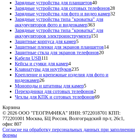
40
товара
Зарядные устройства для планшетов
40
товаров
28
Зарядные устройства для сотовых телефонов
28
товаров
32
Зарядные устройства для фото и видео камер
32
товара
Зарядные устройства типа "кроватка" для
363
аккумуляторов фото и видеокамер
363
товара
Зарядные устройства типа "кроватка" для
151
аккумуляторов электроинструмента
151
5
товар
Защитные корпуса для камер
5
товаров
14
Защитные пленки для экранов планшетов
14
20
товаров
Защитные сткла для экранов телефонов
20
111
товаров
Кабели USB
111
товаров
4
Кейсы и сумки для камер
4
товара
235
Клавиатуры для ноутбуков
235
товаров
Крепление и крепежные изделия для фото и
26
видеокамер
26
товаров
5
Моноподы и штативы для камер
5
товаров
2
Переходники для сотовых телефонов
2
товара
69
Чехлы для КПК и сотовых телефонов
69
товаров
Корзина
© 2026 ООО "ГЕОГРАФИКА" ИНН: 9722018701 КПП:
772201001 Москва, БЦ Россия, Волгоградский пр-т, 26с1,
офис 807
Согласие на обработку персональных данных при заполнении
формы