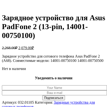
Зарядное устройство для Asus
PadFone 2 (13-pin, 14001-
00750100)
Первоначальная
Текущая
2,268.00
₽
2,079.00
₽
цена
цена:
составляла
Зарядное устройство для сотового телефона Asus PadFone 2
2,079.00₽.
(A68). Совместимые модели: 14001-00750100 14001-00750500
2,268.00₽.
Нет в наличии
Уведомить о наличии
Артикул:
032.01105
Категория:
Зарядные устройства для
сотовых телефонов