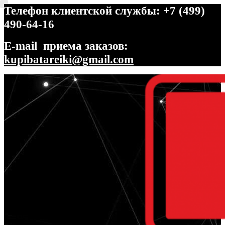
Телефон клиентской службы: +7 (499)
490-64-16
E-mail приема заказов:
kupibatareiki@gmail.com
Перейти
Перейти
к
к
навигации
содержимому