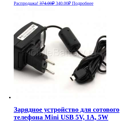
Первоначальная
Текущая
Распродажа!
374.00
₽
340.00
₽
Подробнее
цена
цена:
составляла
340.00₽.
374.00₽.
Зарядное устройство для сотового
телефона Mini USB 5V, 1A, 5W