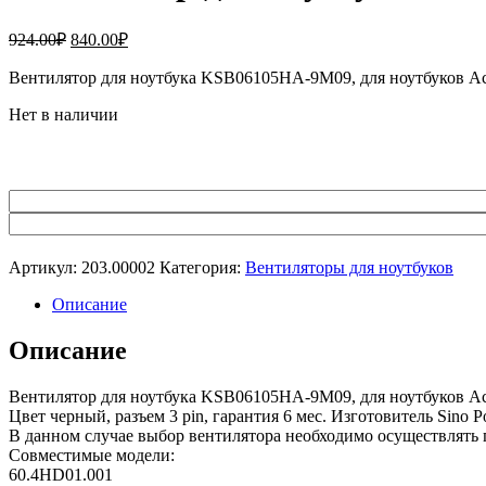
Первоначальная
Текущая
924.00
₽
840.00
₽
цена
цена:
составляла
Вентилятор для ноутбука KSB06105HA-9M09, для ноутбуков Acer 
840.00₽.
924.00₽.
Нет в наличии
Артикул:
203.00002
Категория:
Вентиляторы для ноутбуков
Описание
Описание
Вентилятор для ноутбука KSB06105HA-9M09, для ноутбуков Acer 
Цвет черный, разъем 3 pin, гарантия 6 мес. Изготовитель Sin
В данном случае выбор вентилятора необходимо осуществлять 
Совместимые модели:
60.4HD01.001