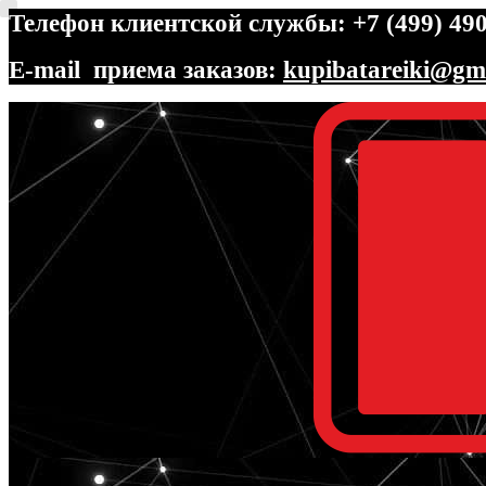
Телефон клиентской службы: +7 (499) 490
E-mail приема заказов:
kupibatareiki@gm
Перейти
Перейти
к
к
навигации
содержимому