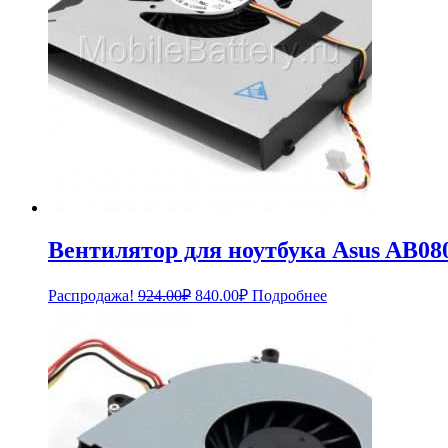
Вентилятор для ноутбука Asus AB
Первоначальная
Текущая
Распродажа!
924.00
₽
840.00
₽
Подробнее
цена
цена:
составляла
840.00₽.
924.00₽.