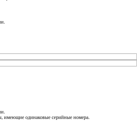
ии.
ии.
оры, имеющие одинаковые серийные номера.