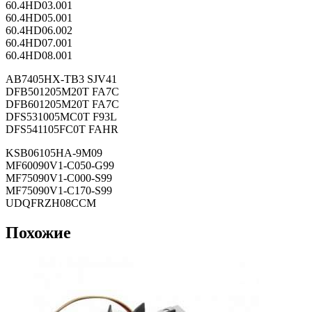
60.4HD03.001
60.4HD05.001
60.4HD06.002
60.4HD07.001
60.4HD08.001
AB7405HX-TB3 SJV41
DFB501205M20T FA7C
DFB601205M20T FA7C
DFS531005MC0T F93L
DFS541105FC0T FAHR
KSB06105HA-9M09
MF60090V1-C050-G99
MF75090V1-C000-S99
MF75090V1-C170-S99
UDQFRZH08CCM
Похожие