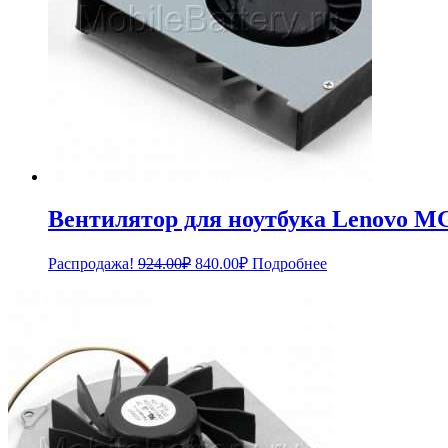
Вентилятор для ноутбука Lenovo 
Первоначальная
Текущая
Распродажа!
924.00
₽
840.00
₽
Подробнее
цена
цена:
составляла
840.00₽.
924.00₽.