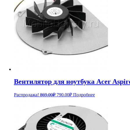
Вентилятор для ноутбука Acer Aspi
Первоначальная
Текущая
Распродажа!
869.00
₽
790.00
₽
Подробнее
цена
цена:
составляла
790.00₽.
869.00₽.