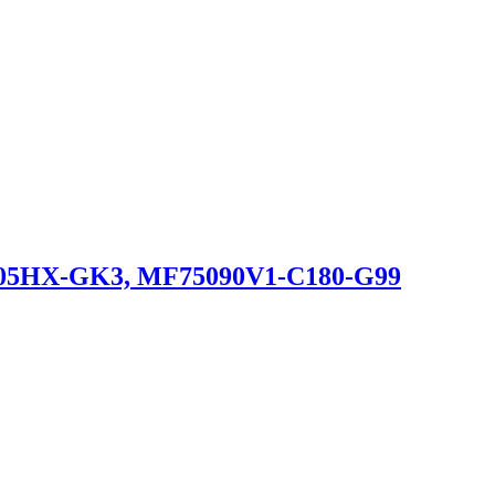
0805HX-GK3, MF75090V1-C180-G99