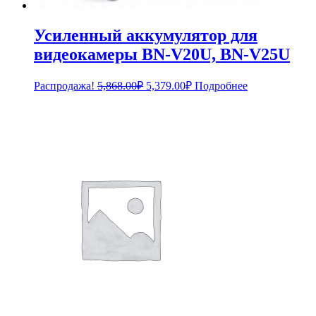
Усиленный аккумулятор для
видеокамеры BN-V20U, BN-V25U
Первоначальная
Текущая
Распродажа!
5,868.00
₽
5,379.00
₽
Подробнее
цена
цена:
составляла
5,379.00₽.
5,868.00₽.