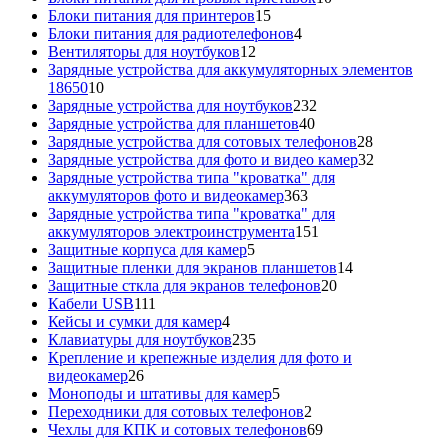
15
товаров
Блоки питания для принтеров
15
товаров
4
Блоки питания для радиотелефонов
4
12
товара
Вентиляторы для ноутбуков
12
товаров
Зарядные устройства для аккумуляторных элементов
10
18650
10
товаров
232
Зарядные устройства для ноутбуков
232
40
товара
Зарядные устройства для планшетов
40
товаров
28
Зарядные устройства для сотовых телефонов
28
товаров
32
Зарядные устройства для фото и видео камер
32
товара
Зарядные устройства типа "кроватка" для
363
аккумуляторов фото и видеокамер
363
товара
Зарядные устройства типа "кроватка" для
151
аккумуляторов электроинструмента
151
5
товар
Защитные корпуса для камер
5
товаров
14
Защитные пленки для экранов планшетов
14
20
товаров
Защитные сткла для экранов телефонов
20
111
товаров
Кабели USB
111
товаров
4
Кейсы и сумки для камер
4
товара
235
Клавиатуры для ноутбуков
235
товаров
Крепление и крепежные изделия для фото и
26
видеокамер
26
товаров
5
Моноподы и штативы для камер
5
товаров
2
Переходники для сотовых телефонов
2
товара
69
Чехлы для КПК и сотовых телефонов
69
товаров