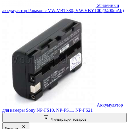
Усиленный
аккумулятор Panasonic VW-VBT380, VW-VBY100 (3400mAh)
Аккумулятор
для камеры Sony NP-FS10, NP-FS11, NP-FS21
Фильтрация товаров
Закрыть