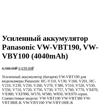
Усиленный аккумулятор
Panasonic VW-VBT190, VW-
VBY100 (4040mAh)
Первоначальная
Текущая
6,588.00
₽
6,039.00
₽
цена
цена:
составляла
Усиленный аккумулятор (батарея) VW-VBT190 для
6,039.00₽.
видеокамеры Panasonic HC-V110, V130, V160, V201, HC-
6,588.00₽.
V210, V230, V250, V260, V270, V380, V510, V520, V530,
V550, V710, V720, V750, V730, V757, V760, V770, VX870,
VX980, VXF990, W570, W580, W850, WX970 серии.
Совместимые модели: VW-VBT190 VW-VBT380 VW-
VBT380E-K VW-VBY100 VW-VBY100E-K