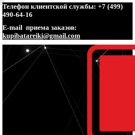
Телефон клиентской службы: +7 (499)
490-64-16
E-mail приема заказов:
kupibatareiki@gmail.com
Перейти
Перейти
к
к
навигации
содержимому