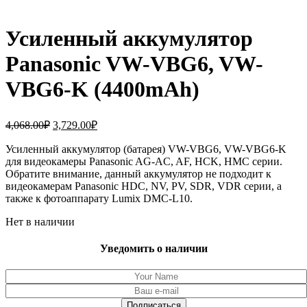
Усиленный аккумулятор
Panasonic VW-VBG6, VW-
VBG6-K (4400mAh)
Первоначальная
Текущая
4,068.00
₽
3,729.00
₽
цена
цена:
составляла
Усиленный аккумулятор (батарея) VW-VBG6, VW-VBG6-K
3,729.00₽.
для видеокамеры Panasonic AG-AC, AF, HCK, HMC серии.
4,068.00₽.
Обратите внимание, данный аккумулятор не подходит к
видеокамерам Panasonic HDC, NV, PV, SDR, VDR серии, а
также к фотоаппарату Lumix DMC-L10.
Нет в наличии
Уведомить о наличии