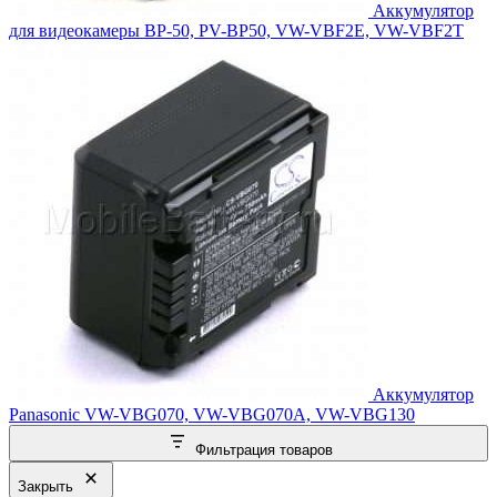
Аккумулятор
для видеокамеры BP-50, PV-BP50, VW-VBF2E, VW-VBF2T
Аккумулятор
Panasonic VW-VBG070, VW-VBG070A, VW-VBG130
Фильтрация товаров
Закрыть