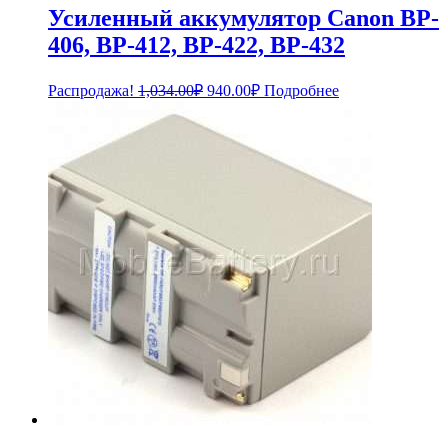
Усиленный аккумулятор Canon BP-
406, BP-412, BP-422, BP-432
Первоначальная
Текущая
Распродажа!
1,034.00
₽
940.00
₽
Подробнее
цена
цена:
составляла
940.00₽.
1,034.00₽.