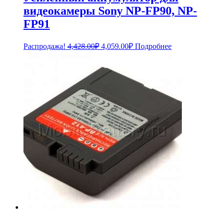
видеокамеры Sony NP-FP90, NP-
FP91
Первоначальная
Текущая
Распродажа!
4,428.00
₽
4,059.00
₽
Подробнее
цена
цена:
составляла
4,059.00₽.
4,428.00₽.