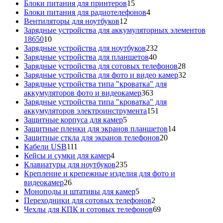
15
товаров
Блоки питания для принтеров
15
товаров
4
Блоки питания для радиотелефонов
4
12
товара
Вентиляторы для ноутбуков
12
товаров
Зарядные устройства для аккумуляторных элементов
10
18650
10
товаров
232
Зарядные устройства для ноутбуков
232
40
товара
Зарядные устройства для планшетов
40
товаров
28
Зарядные устройства для сотовых телефонов
28
товаров
32
Зарядные устройства для фото и видео камер
32
товара
Зарядные устройства типа "кроватка" для
363
аккумуляторов фото и видеокамер
363
товара
Зарядные устройства типа "кроватка" для
151
аккумуляторов электроинструмента
151
5
товар
Защитные корпуса для камер
5
товаров
14
Защитные пленки для экранов планшетов
14
20
товаров
Защитные сткла для экранов телефонов
20
111
товаров
Кабели USB
111
товаров
4
Кейсы и сумки для камер
4
товара
235
Клавиатуры для ноутбуков
235
товаров
Крепление и крепежные изделия для фото и
26
видеокамер
26
товаров
5
Моноподы и штативы для камер
5
товаров
2
Переходники для сотовых телефонов
2
товара
69
Чехлы для КПК и сотовых телефонов
69
товаров