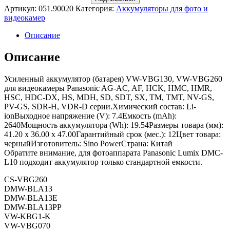
Артикул:
051.90020
Категория:
Аккумуляторы для фото и
видеокамер
Описание
Описание
Усиленный аккумулятор (батарея) VW-VBG130, VW-VBG260
для видеокамеры Panasonic AG-AC, AF, HCK, HMC, HMR,
HSC, HDC-DX, HS, MDH, SD, SDT, SX, TM, TMT, NV-GS,
PV-GS, SDR-H, VDR-D серии.Химический состав: Li-
ionВыходное напряжение (V): 7.4Емкость (mAh):
2640Мощность аккумулятора (Wh): 19.54Размеры товара (мм):
41.20 x 36.00 x 47.00Гарантийный срок (мес.): 12Цвет товара:
черныйИзготовитель: Sino PowerСтрана: Китай
Обратите внимание, для фотоаппарата Panasonic Lumix DMC-
L10 подходит аккумулятор только стандартной емкости.
CS-VBG260
DMW-BLA13
DMW-BLA13E
DMW-BLA13PP
VW-KBG1-K
VW-VBG070