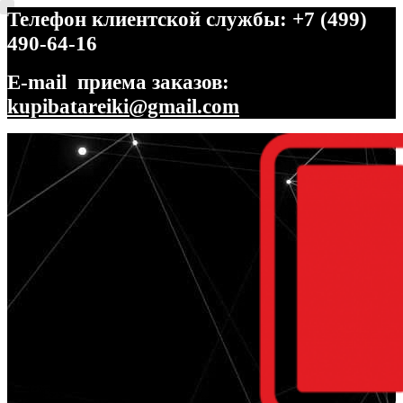
Телефон клиентской службы: +7 (499)
490-64-16
E-mail приема заказов:
kupibatareiki@gmail.com
Перейти
Перейти
к
к
навигации
содержимому