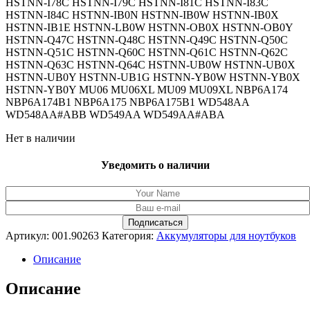
HSTNN-I78C HSTNN-I79C HSTNN-I81C HSTNN-I83C
HSTNN-I84C HSTNN-IB0N HSTNN-IB0W HSTNN-IB0X
HSTNN-IB1E HSTNN-LB0W HSTNN-OB0X HSTNN-OB0Y
HSTNN-Q47C HSTNN-Q48C HSTNN-Q49C HSTNN-Q50C
HSTNN-Q51C HSTNN-Q60C HSTNN-Q61C HSTNN-Q62C
HSTNN-Q63C HSTNN-Q64C HSTNN-UB0W HSTNN-UB0X
HSTNN-UB0Y HSTNN-UB1G HSTNN-YB0W HSTNN-YB0X
HSTNN-YB0Y MU06 MU06XL MU09 MU09XL NBP6A174
NBP6A174B1 NBP6A175 NBP6A175B1 WD548AA
WD548AA#ABB WD549AA WD549AA#ABA
Нет в наличии
Уведомить о наличии
Артикул:
001.90263
Категория:
Аккумуляторы для ноутбуков
Описание
Описание