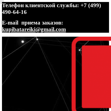
Телефон клиентской службы: +7 (499)
490-64-16
E-mail приема заказов:
kupibatareiki@gmail.com
Перейти
Перейти
к
к
навигации
содержимому