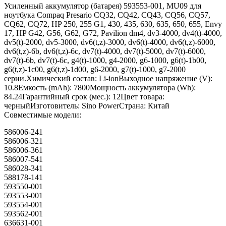
Усиленный аккумулятор (батарея) 593553-001, MU09 для
ноутбука Compaq Presario CQ32, CQ42, CQ43, CQ56, CQ57,
CQ62, CQ72, HP 250, 255 G1, 430, 435, 630, 635, 650, 655, Envy
17, HP G42, G56, G62, G72, Pavilion dm4, dv3-4000, dv4(t)-4000,
dv5(t)-2000, dv5-3000, dv6(t,z)-3000, dv6(t)-4000, dv6(t,z)-6000,
dv6(t,z)-6b, dv6(t,z)-6c, dv7(t)-4000, dv7(t)-5000, dv7(t)-6000,
dv7(t)-6b, dv7(t)-6c, g4(t)-1000, g4-2000, g6-1000, g6(t)-1b00,
g6(t,z)-1c00, g6(t,z)-1d00, g6-2000, g7(t)-1000, g7-2000
серии.Химический состав: Li-ionВыходное напряжение (V):
10.8Емкость (mAh): 7800Мощность аккумулятора (Wh):
84.24Гарантийный срок (мес.): 12Цвет товара:
черныйИзготовитель: Sino PowerСтрана: Китай
Совместимые модели:
586006-241
586006-321
586006-361
586007-541
586028-341
588178-141
593550-001
593553-001
593554-001
593562-001
636631-001