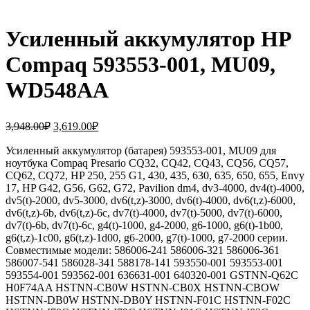
Усиленный аккумулятор HP
Compaq 593553-001, MU09,
WD548AA
Первоначальная
Текущая
3,948.00
₽
3,619.00
₽
цена
цена:
составляла
Усиленный аккумулятор (батарея) 593553-001, MU09 для
3,619.00₽.
ноутбука Compaq Presario CQ32, CQ42, CQ43, CQ56, CQ57,
3,948.00₽.
CQ62, CQ72, HP 250, 255 G1, 430, 435, 630, 635, 650, 655, Envy
17, HP G42, G56, G62, G72, Pavilion dm4, dv3-4000, dv4(t)-4000,
dv5(t)-2000, dv5-3000, dv6(t,z)-3000, dv6(t)-4000, dv6(t,z)-6000,
dv6(t,z)-6b, dv6(t,z)-6c, dv7(t)-4000, dv7(t)-5000, dv7(t)-6000,
dv7(t)-6b, dv7(t)-6c, g4(t)-1000, g4-2000, g6-1000, g6(t)-1b00,
g6(t,z)-1c00, g6(t,z)-1d00, g6-2000, g7(t)-1000, g7-2000 серии.
Совместимые модели: 586006-241 586006-321 586006-361
586007-541 586028-341 588178-141 593550-001 593553-001
593554-001 593562-001 636631-001 640320-001 GSTNN-Q62C
H0F74AA HSTNN-CB0W HSTNN-CB0X HSTNN-CBOW
HSTNN-DB0W HSTNN-DB0Y HSTNN-F01C HSTNN-F02C