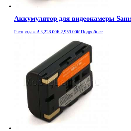
Аккумулятор для видеокамеры Sams
Первоначальная
Текущая
Распродажа!
3,228.00
₽
2,959.00
₽
Подробнее
цена
цена:
составляла
2,959.00₽.
3,228.00₽.