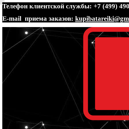
Телефон клиентской службы: +7 (499) 490
E-mail приема заказов:
kupibatareiki@gm
Перейти
Перейти
к
к
навигации
содержимому