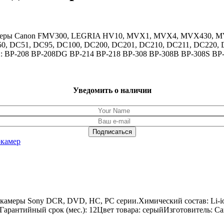
окамеры Canon FMV300, LEGRIA HV10, MVX1, MVX4, MVX430, MV
, DC51, DC95, DC100, DC200, DC201, DC210, DC211, DC220, DC
и: BP-208 BP-208DG BP-214 BP-218 BP-308 BP-308B BP-308S BP
Уведомить о наличии
окамер
окамеры Sony DCR, DVD, HC, PC серии.Химический состав: Li-i
70Гарантийный срок (мес.): 12Цвет товара: серыйИзготовитель: C