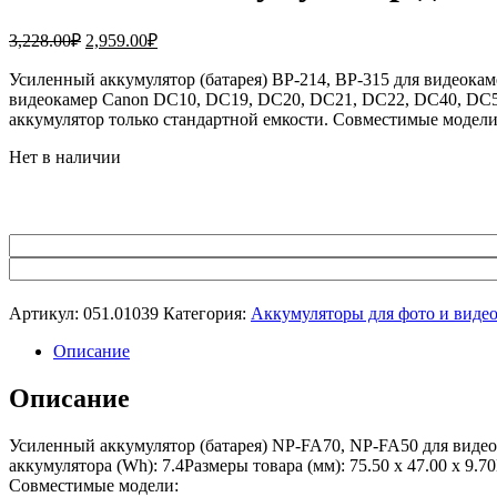
Первоначальная
Текущая
3,228.00
₽
2,959.00
₽
цена
цена:
составляла
Усиленный аккумулятор (батарея) BP-214, BP-315 для виде
2,959.00₽.
видеокамер Canon DC10, DC19, DC20, DC21, DC22, DC40, DC50
3,228.00₽.
аккумулятор только стандартной емкости. Совместимые модел
Нет в наличии
Артикул:
051.01039
Категория:
Аккумуляторы для фото и виде
Описание
Описание
Усиленный аккумулятор (батарея) NP-FA70, NP-FA50 для виде
аккумулятора (Wh): 7.4Размеры товара (мм): 75.50 x 47.00 x 9.
Совместимые модели: