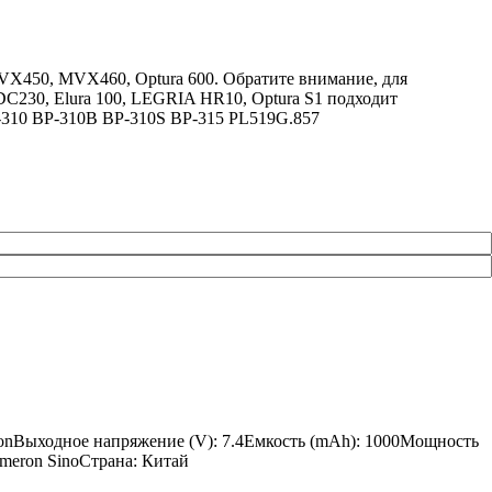
X450, MVX460, Optura 600. Обратите внимание, для
230, Elura 100, LEGRIA HR10, Optura S1 подходит
-310 BP-310B BP-310S BP-315 PL519G.857
onВыходное напряжение (V): 7.4Емкость (mAh): 1000Мощность
ameron SinoСтрана: Китай