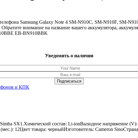
о телефона Samsung Galaxy Note 4 SM-N910C, SM-N910F, SM-N
ка. Обратите внимание на название вашего аккумулятора, акку
N910BBE EB-BN910BBK
Уведомить о наличии
ефонов и КПК
 Simba SX1.Химический состав: Li-ionВыходное напряжение (V):
к (мес.): 12Цвет товара: черныйИзготовитель: Cameron SinoСтран