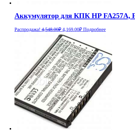
Аккумулятор для КПК HP FA257A, 
Первоначальная
Текущая
Распродажа!
4,548.00
₽
4,169.00
₽
Подробнее
цена
цена:
составляла
4,169.00₽.
4,548.00₽.