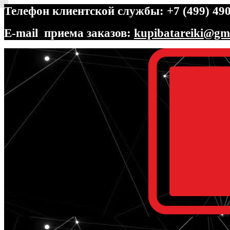
Телефон клиентской службы: +7 (499) 490
E-mail приема заказов:
kupibatareiki@gm
Перейти
Перейти
к
к
навигации
содержимому