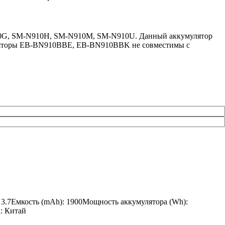
910G, SM-N910H, SM-N910M, SM-N910U. Данный аккумулятор
муляторы EB-BN910BBE, EB-BN910BBK не совместимы с
 3.7Емкость (mAh): 1900Мощность аккумулятора (Wh):
а: Китай