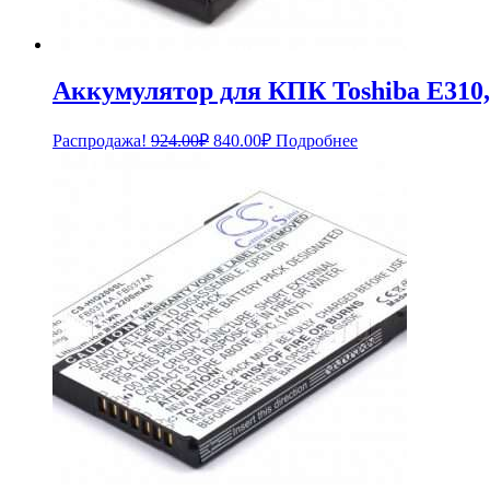
Аккумулятор для КПК Toshiba E310, 
Первоначальная
Текущая
Распродажа!
924.00
₽
840.00
₽
Подробнее
цена
цена:
составляла
840.00₽.
924.00₽.