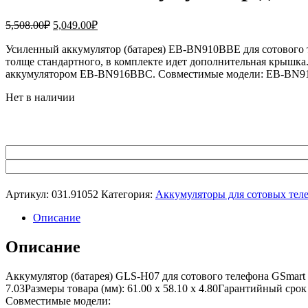
Первоначальная
Текущая
5,508.00
₽
5,049.00
₽
цена
цена:
составляла
Усиленный аккумулятор (батарея) EB-BN910BBE для сотовог
5,049.00₽.
толще стандартного, в комплекте идет дополнительная крыш
5,508.00₽.
аккумулятором EB-BN916BBC. Совместимые модели: EB-B
Нет в наличии
Артикул:
031.91052
Категория:
Аккумуляторы для сотовых тел
Описание
Описание
Аккумулятор (батарея) GLS-H07 для сотового телефона GSmart
7.03Размеры товара (мм): 61.00 x 58.10 x 4.80Гарантийный сро
Совместимые модели: