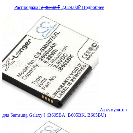
Первоначальная
Текущая
Распродажа!
2,868.00
₽
2,629.00
₽
Подробнее
цена
цена:
составляла
2,629.00₽.
2,868.00₽.
Аккумулятор
для Samsung Galaxy J (B605BA, B605BK, B605BU)