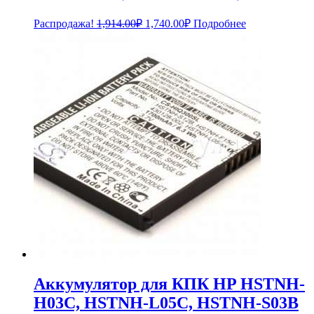
Первоначальная
Текущая
Распродажа!
1,914.00
₽
1,740.00
₽
Подробнее
цена
цена:
составляла
1,740.00₽.
1,914.00₽.
Аккумулятор для КПК HP HSTNH-
H03C, HSTNH-L05C, HSTNH-S03B