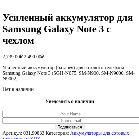
Усиленный аккумулятор для
Samsung Galaxy Note 3 c
чехлом
Первоначальная
Текущая
2,739.00
₽
2,490.00
₽
цена
цена:
составляла
Усиленный аккумулятор (батарея) для сотового телефона
2,490.00₽.
Samsung Galaxy Note 3 (SGH-N075, SM-N900, SM-N9000, SM-
2,739.00₽.
N9002,
Нет в наличии
Уведомить о наличии
Артикул:
031.90833
Категория:
Аккумуляторы для сотовых
телефонов и КПК