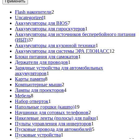
Применить
2
Flash накопители
2
1
товара
Uncategorized
1
товар
7
Аккумуляторы для BIOS
7
товаров
1
Аккумуляторы для гироскутеров
1
товар
Аккумуляторы для источников бесперебойного питания
37
(ИБП)
37
товаров
1
Аккумуляторы для кухонной техники
1
товар
12
Аккумуляторы для системы ЭРА ГЛОНАСС
12
1
товаров
Блоки питания для самокатов
1
1
товар
Держатели для проводов
1
товар
Зарядные устройства для автомобильных
1
аккумуляторов
1
8
товар
Карты памяти
8
товаров
2
Компьютерные мыши
2
товара
4
Лампы для проекторов
4
8
товара
Мебель
8
товаров
1
Набор отверток
1
товар
19
Напольные горшки (кашпо)
19
товаров
2
Наушники для сотовых телефонов
2
товара
1
Никелевые ленты (полосы) для пайки
1
1
товар
Пульты управления для инверторов
1
товар
5
Пусковые провода для автомобилей
5
1
товаров
Пусковые устройства
1