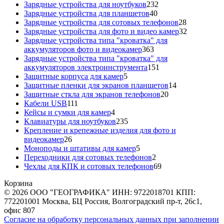
товаров
232
Зарядные устройства для ноутбуков
232
40
товара
Зарядные устройства для планшетов
40
товаров
28
Зарядные устройства для сотовых телефонов
28
товаров
32
Зарядные устройства для фото и видео камер
32
товара
Зарядные устройства типа "кроватка" для
363
аккумуляторов фото и видеокамер
363
товара
Зарядные устройства типа "кроватка" для
151
аккумуляторов электроинструмента
151
5
товар
Защитные корпуса для камер
5
товаров
14
Защитные пленки для экранов планшетов
14
20
товаров
Защитные сткла для экранов телефонов
20
111
товаров
Кабели USB
111
товаров
4
Кейсы и сумки для камер
4
товара
235
Клавиатуры для ноутбуков
235
товаров
Крепление и крепежные изделия для фото и
26
видеокамер
26
товаров
5
Моноподы и штативы для камер
5
товаров
2
Переходники для сотовых телефонов
2
товара
69
Чехлы для КПК и сотовых телефонов
69
товаров
Корзина
© 2026 ООО "ГЕОГРАФИКА" ИНН: 9722018701 КПП:
772201001 Москва, БЦ Россия, Волгоградский пр-т, 26с1,
офис 807
Согласие на обработку персональных данных при заполнении