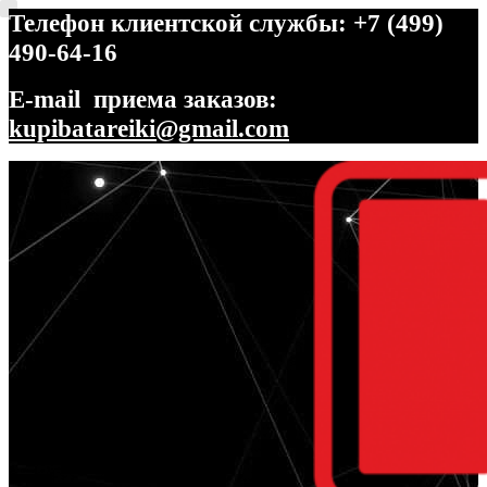
Телефон клиентской службы: +7 (499)
490-64-16
E-mail приема заказов:
kupibatareiki@gmail.com
Перейти
Перейти
к
к
навигации
содержимому