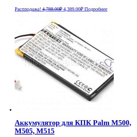
Первоначальная
Текущая
Распродажа!
4,788.00
₽
4,389.00
₽
Подробнее
цена
цена:
составляла
4,389.00₽.
4,788.00₽.
Аккумулятор для КПК Palm M500,
M505, M515