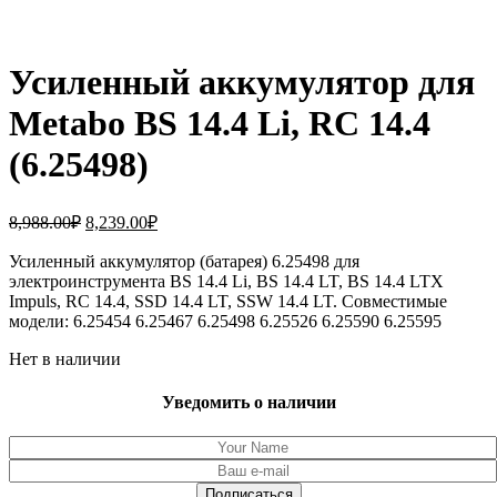
Усиленный аккумулятор для
Metabo BS 14.4 Li, RC 14.4
(6.25498)
Первоначальная
Текущая
8,988.00
₽
8,239.00
₽
цена
цена:
составляла
Усиленный аккумулятор (батарея) 6.25498 для
8,239.00₽.
электроинструмента BS 14.4 Li, BS 14.4 LT, BS 14.4 LTX
8,988.00₽.
Impuls, RC 14.4, SSD 14.4 LT, SSW 14.4 LT. Совместимые
модели: 6.25454 6.25467 6.25498 6.25526 6.25590 6.25595
Нет в наличии
Уведомить о наличии