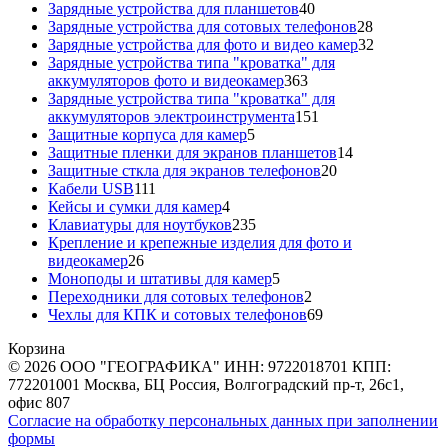
40
товара
Зарядные устройства для планшетов
40
товаров
28
Зарядные устройства для сотовых телефонов
28
товаров
32
Зарядные устройства для фото и видео камер
32
товара
Зарядные устройства типа "кроватка" для
363
аккумуляторов фото и видеокамер
363
товара
Зарядные устройства типа "кроватка" для
151
аккумуляторов электроинструмента
151
5
товар
Защитные корпуса для камер
5
товаров
14
Защитные пленки для экранов планшетов
14
20
товаров
Защитные сткла для экранов телефонов
20
111
товаров
Кабели USB
111
товаров
4
Кейсы и сумки для камер
4
товара
235
Клавиатуры для ноутбуков
235
товаров
Крепление и крепежные изделия для фото и
26
видеокамер
26
товаров
5
Моноподы и штативы для камер
5
товаров
2
Переходники для сотовых телефонов
2
товара
69
Чехлы для КПК и сотовых телефонов
69
товаров
Корзина
© 2026 ООО "ГЕОГРАФИКА" ИНН: 9722018701 КПП:
772201001 Москва, БЦ Россия, Волгоградский пр-т, 26с1,
офис 807
Согласие на обработку персональных данных при заполнении
формы