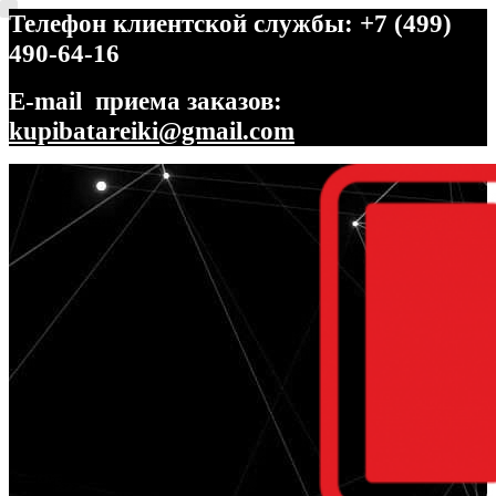
Телефон клиентской службы: +7 (499)
490-64-16
E-mail приема заказов:
kupibatareiki@gmail.com
Перейти
Перейти
к
к
навигации
содержимому