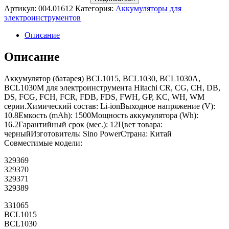
Артикул:
004.01612
Категория:
Аккумуляторы для
электроинструментов
Описание
Описание
Аккумулятор (батарея) BCL1015, BCL1030, BCL1030A,
BCL1030M для электроинструмента Hitachi CR, CG, CH, DB,
DS, FCG, FCH, FCR, FDB, FDS, FWH, GP, KC, WH, WM
серии.Химический состав: Li-ionВыходное напряжение (V):
10.8Емкость (mAh): 1500Мощность аккумулятора (Wh):
16.2Гарантийный срок (мес.): 12Цвет товара:
черныйИзготовитель: Sino PowerСтрана: Китай
Совместимые модели:
329369
329370
329371
329389
331065
BCL1015
BCL1030