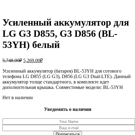
Усиленный аккумулятор для
LG G3 D855, G3 D856 (BL-
53YH) белый
Первоначальная
Текущая
5,748.00
₽
5,269.00
₽
цена
цена:
составляла
Усиленный аккумулятор (батарея) BL-53YH для сотового
5,269.00₽.
телефона LG D855 (LG G3), D856 (LG G3 Dual-LTE). Данный
5,748.00₽.
аккумулятор толще стандартного, в комплекте идет
дополнительная крышка. Совместимые модели: BL-53YH
Нет в наличии
Уведомить о наличии