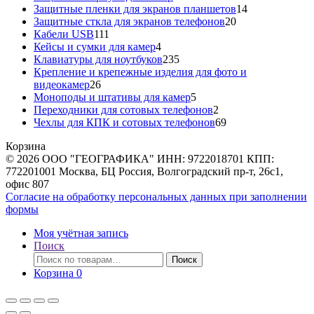
товаров
14
Защитные пленки для экранов планшетов
14
20
товаров
Защитные сткла для экранов телефонов
20
111
товаров
Кабели USB
111
товаров
4
Кейсы и сумки для камер
4
товара
235
Клавиатуры для ноутбуков
235
товаров
Крепление и крепежные изделия для фото и
26
видеокамер
26
товаров
5
Моноподы и штативы для камер
5
товаров
2
Переходники для сотовых телефонов
2
товара
69
Чехлы для КПК и сотовых телефонов
69
товаров
Корзина
© 2026 ООО "ГЕОГРАФИКА" ИНН: 9722018701 КПП:
772201001 Москва, БЦ Россия, Волгоградский пр-т, 26с1,
офис 807
Согласие на обработку персональных данных при заполнении
формы
Моя учётная запись
Поиск
Искать:
Поиск
Корзина
0