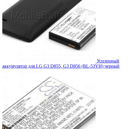
Усиленный
аккумулятор для LG G3 D855, G3 D856 (BL-53YH) черный