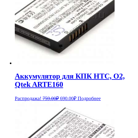
Аккумулятор для КПК HTC, O2,
Qtek ARTE160
Первоначальная
Текущая
Распродажа!
759.00
₽
690.00
₽
Подробнее
цена
цена:
составляла
690.00₽.
759.00₽.