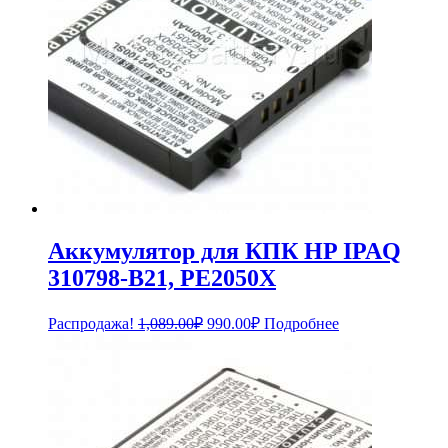
Аккумулятор для КПК HP IPAQ
310798-B21, PE2050X
Первоначальная
Текущая
Распродажа!
1,089.00
₽
990.00
₽
Подробнее
цена
цена:
составляла
990.00₽.
1,089.00₽.