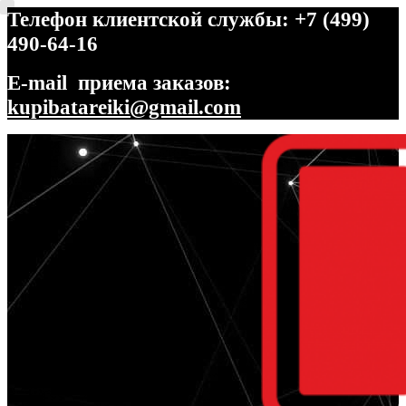
Телефон клиентской службы: +7 (499)
490-64-16
E-mail приема заказов:
kupibatareiki@gmail.com
Перейти
Перейти
к
к
навигации
содержимому