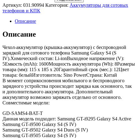
Артикул:
031.90994
Категория:
Аккумуляторы для сотовых
телефонов и КПК
Описание
Описание
Чехол-аккумулятор (крышка-аккумулятор) с беспроводной
зарядкой для сотового телефона Samsung Galaxy S4 (S
IV).Химический состав: Li-ionВыходное напряжение (V):
5Емкость (mAh): 1600Мощность аккумулятора (Wh): 8Размеры
товара (мм): 115 x 185 x 20Гарантийный срок (мес.): 12Цвет
товара: белыйИзготовитель: Sino PowerСтрана: Китай
В момент соприкосновения мобильного и беспроводного
зарядного устройства происходит зарядка как основного, так
и дополнительного аккумулятора. Дополнительный
аккумулятор возможно заряжать отдельно от основного.
Совместимые модели:
GD-SAMS4-BAT-T
Данная модель подходит: Samsung GT-i9295 Galaxy S4 Active
Samsung GT-i9500 Galaxy S4 (S IV)
Samsung GT-i9502 Galaxy S4 Duos (S IV)
Samsung GT-i9505 Galaxy S4 (S IV)