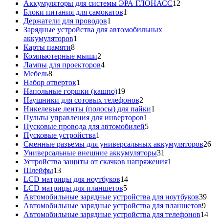
товар
12
Аккумуляторы для системы ЭРА ГЛОНАСС
12
1
товаров
Блоки питания для самокатов
1
1
товар
Держатели для проводов
1
товар
Зарядные устройства для автомобильных
1
аккумуляторов
1
8
товар
Карты памяти
8
товаров
2
Компьютерные мыши
2
товара
4
Лампы для проекторов
4
8
товара
Мебель
8
товаров
1
Набор отверток
1
товар
19
Напольные горшки (кашпо)
19
товаров
2
Наушники для сотовых телефонов
2
товара
1
Никелевые ленты (полосы) для пайки
1
1
товар
Пульты управления для инверторов
1
товар
5
Пусковые провода для автомобилей
5
1
товаров
Пусковые устройства
1
товар
26
Сменные разъемы для универсальных аккумуляторов
26
31
то
Универсальные внешние аккумуляторы
31
товар
1
Устройства защиты от скачков напряжения
1
13
товар
Шлейфы
13
товаров
14
LCD матрицы для ноутбуков
14
5
товаров
LCD матрицы для планшетов
5
товаров
39
Автомобильные зарядные устройства для ноутбуков
39
9
тов
Автомобильные зарядные устройства для планшетов
9
тов
14
Автомобильные зарядные устройства для телефонов
14