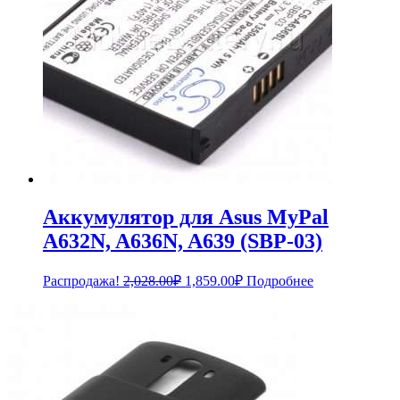
Аккумулятор для Asus MyPal
A632N, A636N, A639 (SBP-03)
Первоначальная
Текущая
Распродажа!
2,028.00
₽
1,859.00
₽
Подробнее
цена
цена:
составляла
1,859.00₽.
2,028.00₽.