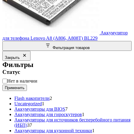
Аккумулятор
для телефона Lenovo A8 (A806, A808T) BL229
Фильтрация товаров
Закрыть
Фильтры
Статус
Статус
Нет в наличии
Применить
2
Flash накопители
2
1
товара
Uncategorized
1
товар
7
Аккумуляторы для BIOS
7
товаров
1
Аккумуляторы для гироскутеров
1
товар
Аккумуляторы для источников бесперебойного питания
37
(ИБП)
37
товаров
1
Аккумуляторы для кухонной техники
1