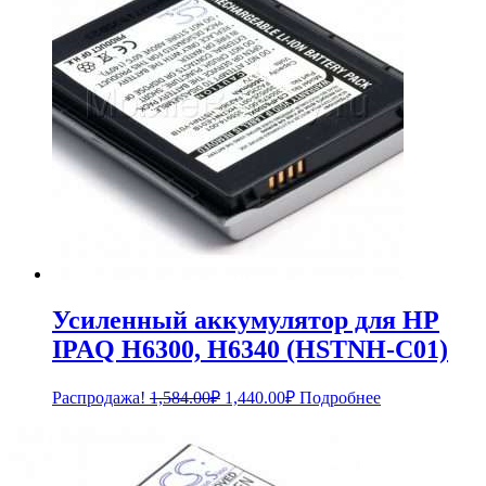
Усиленный аккумулятор для HP
IPAQ H6300, H6340 (HSTNH-C01)
Первоначальная
Текущая
Распродажа!
1,584.00
₽
1,440.00
₽
Подробнее
цена
цена:
составляла
1,440.00₽.
1,584.00₽.