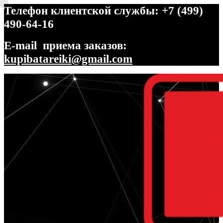
Телефон клиентской службы: +7 (499)
490-64-16
E-mail приема заказов:
kupibatareiki@gmail.com
Перейти
Перейти
к
к
навигации
содержимому