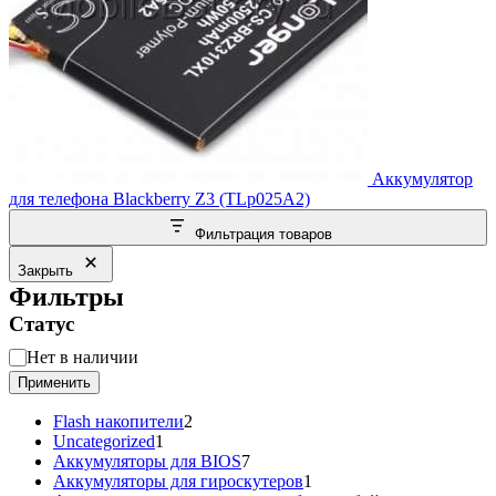
Аккумулятор
для телефона Blackberry Z3 (TLp025A2)
Фильтрация товаров
Закрыть
Фильтры
Статус
Статус
Нет в наличии
Применить
2
Flash накопители
2
1
товара
Uncategorized
1
товар
7
Аккумуляторы для BIOS
7
товаров
1
Аккумуляторы для гироскутеров
1