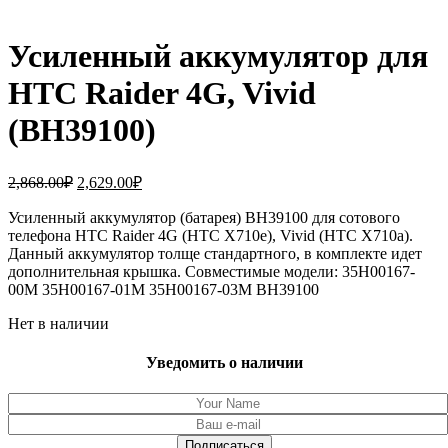
Усиленный аккумулятор для
HTC Raider 4G, Vivid
(BH39100)
Первоначальная
Текущая
2,868.00
₽
2,629.00
₽
цена
цена:
составляла
Усиленный аккумулятор (батарея) BH39100 для сотового
2,629.00₽.
телефона HTC Raider 4G (HTC X710e), Vivid (HTC X710a).
2,868.00₽.
Данный аккумулятор толще стандартного, в комплекте идет
дополнительная крышка. Совместимые модели: 35H00167-
00M 35H00167-01M 35H00167-03M BH39100
Нет в наличии
Уведомить о наличии