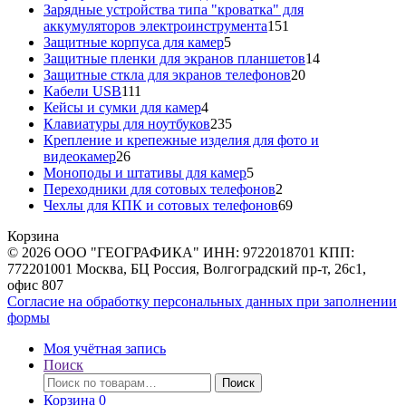
товара
Зарядные устройства типа "кроватка" для
151
аккумуляторов электроинструмента
151
5
товар
Защитные корпуса для камер
5
товаров
14
Защитные пленки для экранов планшетов
14
20
товаров
Защитные сткла для экранов телефонов
20
111
товаров
Кабели USB
111
товаров
4
Кейсы и сумки для камер
4
товара
235
Клавиатуры для ноутбуков
235
товаров
Крепление и крепежные изделия для фото и
26
видеокамер
26
товаров
5
Моноподы и штативы для камер
5
товаров
2
Переходники для сотовых телефонов
2
товара
69
Чехлы для КПК и сотовых телефонов
69
товаров
Корзина
© 2026 ООО "ГЕОГРАФИКА" ИНН: 9722018701 КПП:
772201001 Москва, БЦ Россия, Волгоградский пр-т, 26с1,
офис 807
Согласие на обработку персональных данных при заполнении
формы
Моя учётная запись
Поиск
Искать:
Поиск
Корзина
0