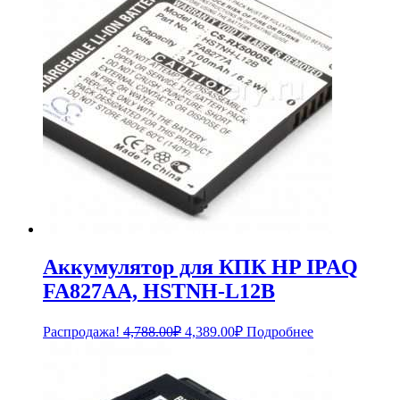
Аккумулятор для КПК HP IPAQ
FA827AA, HSTNH-L12B
Первоначальная
Текущая
Распродажа!
4,788.00
₽
4,389.00
₽
Подробнее
цена
цена:
составляла
4,389.00₽.
4,788.00₽.