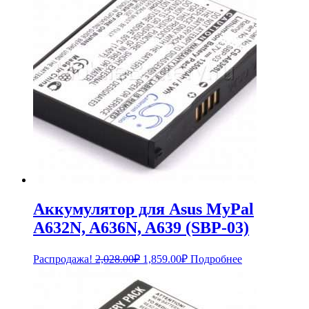
Аккумулятор для Asus MyPal
A632N, A636N, A639 (SBP-03)
Первоначальная
Текущая
Распродажа!
2,028.00
₽
1,859.00
₽
Подробнее
цена
цена:
составляла
1,859.00₽.
2,028.00₽.