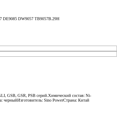
9057 DE9085 DW9057 TB9057B.29H
GLI, GSB, GSR, PSB серий.Химический состав: Ni-
а: черныйИзготовитель: Sino PowerСтрана: Китай