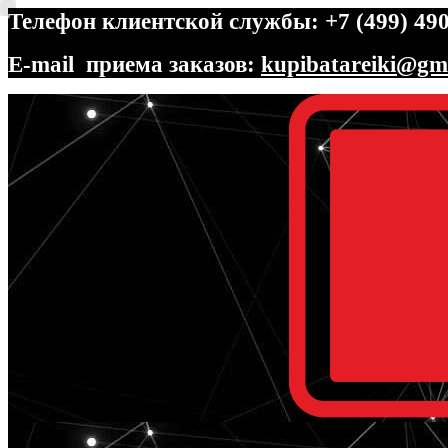
Телефон клиентской службы: +7 (499) 490
E-mail приема заказов:
kupibatareiki@gm
Перейти
Перейти
к
к
навигации
содержимому