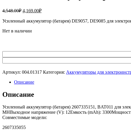
Первоначальная
Текущая
4,548.00
₽
4,169.00
₽
цена
цена:
составляла
Усиленный аккумулятор (батарея) DE9057, DE9085 для элек
4,169.00₽.
4,548.00₽.
Нет в наличии
Артикул:
004.01317
Категория:
Аккумуляторы для электроинст
Описание
Описание
Усиленный аккумулятор (батарея) 2607335151, BAT011 для эле
MHВыходное напряжение (V): 12Емкость (mAh): 3300Мощность а
Совместимые модели:
2607335055