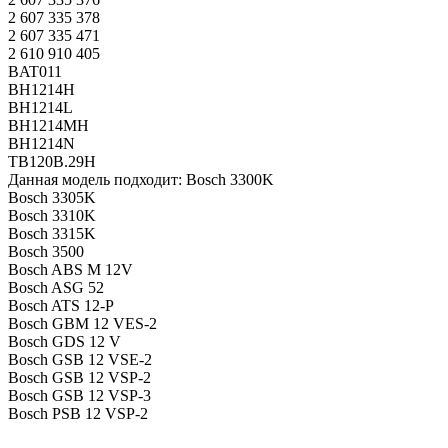
2 607 335 378
2 607 335 471
2 610 910 405
BAT011
BH1214H
BH1214L
BH1214MH
BH1214N
TB120B.29H
Данная модель подходит: Bosch 3300K
Bosch 3305K
Bosch 3310K
Bosch 3315K
Bosch 3500
Bosch ABS M 12V
Bosch ASG 52
Bosch ATS 12-P
Bosch GBM 12 VES-2
Bosch GDS 12 V
Bosch GSB 12 VSE-2
Bosch GSB 12 VSP-2
Bosch GSB 12 VSP-3
Bosch PSB 12 VSP-2