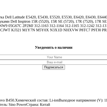
а Dell Latitude E5420, E5430, E5520, E5530, E6420, E6430, E6440,
ами Dell Inspiron 15R (5520), 15R SE (5720), 17R (7520), 17R S
W9 05G67C 2P2MJ 312-1163 312-1164 312-1165 312-1242 312-1311
CJWT KJ321 M1Y7N M5Y0X N3X1D NHXVW P8TC7 P9TJ0 PR
Уведомить о наличии
vo B450.Химический состав: Li-ionВыходное напряжение (V): 1
тель: Sino PowerСтрана: Китай