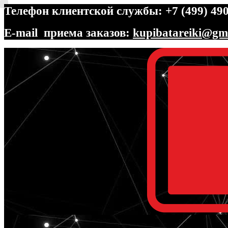
Телефон клиентской службы: +7 (499) 490
E-mail приема заказов:
kupibatareiki@gm
Перейти
Перейти
к
к
навигации
содержимому