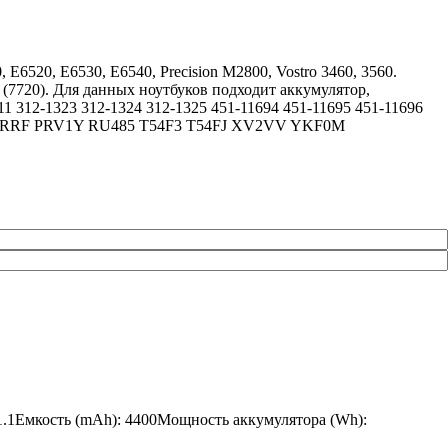
 E6520, E6530, E6540, Precision M2800, Vostro 3460, 3560.
E (7720). Для данных ноутбуков подходит аккумулятор,
 312-1323 312-1324 312-1325 451-11694 451-11695 451-11696
RRF PRV1Y RU485 T54F3 T54FJ XV2VV YKF0M
1.1Емкость (mAh): 4400Мощность аккумулятора (Wh):