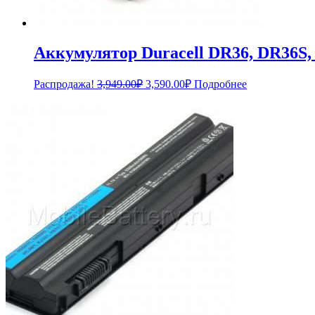
Аккумулятор Duracell DR36, DR36S
Первоначальная
Текущая
Распродажа!
3,949.00
₽
3,590.00
₽
Подробнее
цена
цена:
составляла
3,590.00₽.
3,949.00₽.