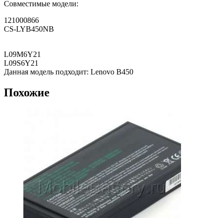
Совместимые модели:
121000866
CS-LYB450NB
L09M6Y21
L09S6Y21
Данная модель подходит: Lenovo B450
Похожие