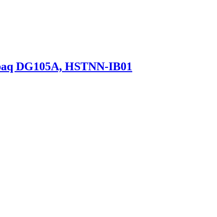
paq DG105A, HSTNN-IB01