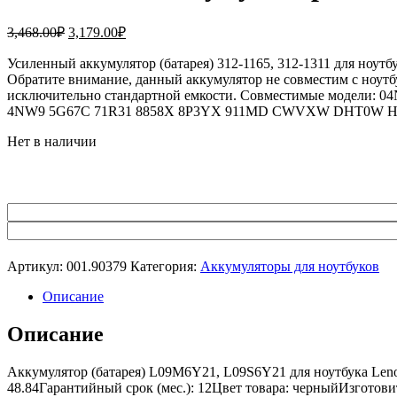
Первоначальная
Текущая
3,468.00
₽
3,179.00
₽
цена
цена:
составляла
Усиленный аккумулятор (батарея) 312-1165, 312-1311 для ноутбук
3,179.00₽.
Обратите внимание, данный аккумулятор не совместим с ноутбук
3,468.00₽.
исключительно стандартной емкости. Совместимые модели: 04N
4NW9 5G67C 71R31 8858X 8P3YX 911MD CWVXW DHT0W H
Нет в наличии
Артикул:
001.90379
Категория:
Аккумуляторы для ноутбуков
Описание
Описание
Аккумулятор (батарея) L09M6Y21, L09S6Y21 для ноутбука Leno
48.84Гарантийный срок (мес.): 12Цвет товара: черныйИзготови