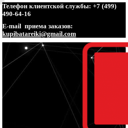
Телефон клиентской службы: +7 (499)
490-64-16
E-mail приема заказов:
kupibatareiki@gmail.com
Перейти
Перейти
к
к
навигации
содержимому