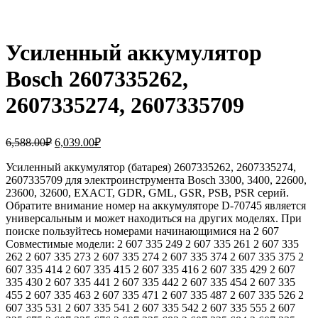
Усиленный аккумулятор
Bosch 2607335262,
2607335274, 2607335709
Первоначальная
Текущая
6,588.00
₽
6,039.00
₽
цена
цена:
составляла
Усиленный аккумулятор (батарея) 2607335262, 2607335274,
6,039.00₽.
2607335709 для электроинструмента Bosch 3300, 3400, 22600,
6,588.00₽.
23600, 32600, EXACT, GDR, GML, GSR, PSB, PSR серий.
Обратите внимание номер на аккумуляторе D-70745 является
универсальным и может находиться на других моделях. При
поиске пользуйтесь номерами начинающимися на 2 607
Совместимые модели: 2 607 335 249 2 607 335 261 2 607 335
262 2 607 335 273 2 607 335 274 2 607 335 374 2 607 335 375 2
607 335 414 2 607 335 415 2 607 335 416 2 607 335 429 2 607
335 430 2 607 335 441 2 607 335 442 2 607 335 454 2 607 335
455 2 607 335 463 2 607 335 471 2 607 335 487 2 607 335 526 2
607 335 531 2 607 335 541 2 607 335 542 2 607 335 555 2 607