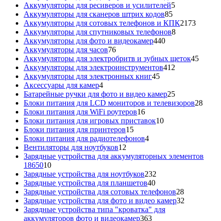
5
товара
Аккумуляторы для ресиверов и усилителей
5
85
товаров
Аккумуляторы для сканеров штрих кодов
85
товаров
2173
Аккумуляторы для сотовых телефонов и КПК
2173
8
товара
Аккумуляторы для спутниковых телефонов
8
440
товаров
Аккумуляторы для фото и видеокамер
440
76
товаров
Аккумуляторы для часов
76
товаров
45
Аккумуляторы для электробритв и зубных щеток
45
412
товар
Аккумуляторы для электроинструментов
412
45
товаров
Аккумуляторы для электронных книг
45
4
товаров
Аксессуары для камер
4
товара
25
Батарейные ручки для фото и видео камер
25
товаров
28
Блоки питания для LCD мониторов и телевизоров
28
16
това
Блоки питания для WiFi роутеров
16
товаров
10
Блоки питания для игровых приставок
10
15
товаров
Блоки питания для принтеров
15
товаров
4
Блоки питания для радиотелефонов
4
12
товара
Вентиляторы для ноутбуков
12
товаров
Зарядные устройства для аккумуляторных элементов
10
18650
10
товаров
232
Зарядные устройства для ноутбуков
232
40
товара
Зарядные устройства для планшетов
40
товаров
28
Зарядные устройства для сотовых телефонов
28
товаров
32
Зарядные устройства для фото и видео камер
32
товара
Зарядные устройства типа "кроватка" для
363
аккумуляторов фото и видеокамер
363