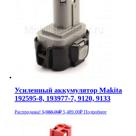
Усиленный аккумулятор Makita
192595-8, 193977-7, 9120, 9133
Первоначальная
Текущая
Распродажа!
5,988.00
₽
5,489.00
₽
Подробнее
цена
цена:
составляла
5,489.00₽.
5,988.00₽.