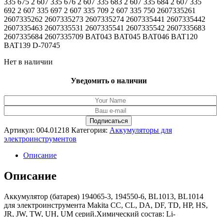
335 675 2 607 335 676 2 607 335 683 2 607 335 684 2 607 335
692 2 607 335 697 2 607 335 709 2 607 335 750 2607335261
2607335262 2607335273 2607335274 2607335441 2607335442
2607335463 2607335531 2607335541 2607335542 2607335683
2607335684 2607335709 BAT043 BAT045 BAT046 BAT120
BAT139 D-70745
Нет в наличии
Уведомить о наличии
Артикул:
004.01218
Категория:
Аккумуляторы для
электроинструментов
Описание
Описание
Аккумулятор (батарея) 194065-3, 194550-6, BL1013, BL1014
для электроинструмента Makita CC, CL, DA, DF, TD, HP, HS,
JR, JW, TW, UH, UM серий.Химический состав: Li-