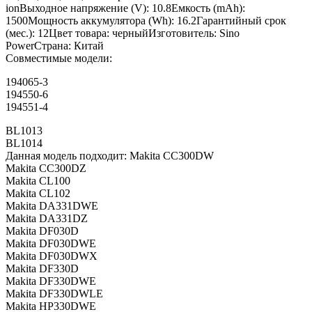
ionВыходное напряжение (V): 10.8Емкость (mAh):
1500Мощность аккумулятора (Wh): 16.2Гарантийный срок
(мес.): 12Цвет товара: черныйИзготовитель: Sino
PowerСтрана: Китай
Совместимые модели:
194065-3
194550-6
194551-4
BL1013
BL1014
Данная модель подходит: Makita CC300DW
Makita CC300DZ
Makita CL100
Makita CL102
Makita DA331DWE
Makita DA331DZ
Makita DF030D
Makita DF030DWE
Makita DF030DWX
Makita DF330D
Makita DF330DWE
Makita DF330DWLE
Makita HP330DWE