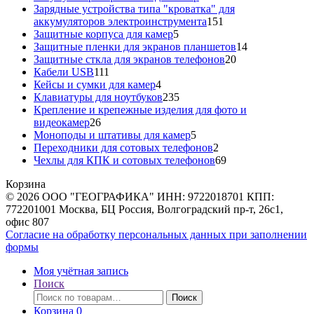
товара
Зарядные устройства типа "кроватка" для
151
аккумуляторов электроинструмента
151
5
товар
Защитные корпуса для камер
5
товаров
14
Защитные пленки для экранов планшетов
14
20
товаров
Защитные сткла для экранов телефонов
20
111
товаров
Кабели USB
111
товаров
4
Кейсы и сумки для камер
4
товара
235
Клавиатуры для ноутбуков
235
товаров
Крепление и крепежные изделия для фото и
26
видеокамер
26
товаров
5
Моноподы и штативы для камер
5
товаров
2
Переходники для сотовых телефонов
2
товара
69
Чехлы для КПК и сотовых телефонов
69
товаров
Корзина
© 2026 ООО "ГЕОГРАФИКА" ИНН: 9722018701 КПП:
772201001 Москва, БЦ Россия, Волгоградский пр-т, 26с1,
офис 807
Согласие на обработку персональных данных при заполнении
формы
Моя учётная запись
Поиск
Искать:
Поиск
Корзина
0