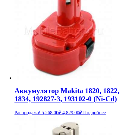
Аккумулятор Makita 1820, 1822,
1834, 192827-3, 193102-0 (Ni-Cd)
Первоначальная
Текущая
Распродажа!
5,268.00
₽
4,829.00
₽
Подробнее
цена
цена:
составляла
4,829.00₽.
5,268.00₽.