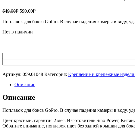
Первоначальная
Текущая
649.00
₽
590.00
₽
цена
цена:
составляла
Поплавок для бокса GoPro. В случае падения камеры в воду, уд
590.00₽.
649.00₽.
Нет в наличии
Артикул:
059.01048
Категория:
Крепление и крепежные изделия
Описание
Описание
Поплавок для бокса GoPro. В случае падения камеры в воду, уд
Цвет красный, гарантия 2 мес. Изготовитель Sino Power, Китай.
Обратите внимание, поплавок идет без задней крышки для бокс