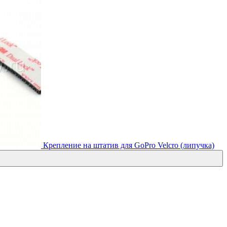
Крепление на штатив для GoPro Velcro (липучка)