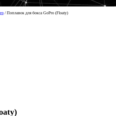
ер
/
Поплавок для бокса GoPro (Floaty)
oaty)