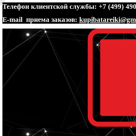
Телефон клиентской службы: +7 (499) 490
E-mail приема заказов:
kupibatareiki@gm
Перейти
Перейти
к
к
навигации
содержимому