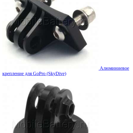
Алюминиевое
крепление для GoPro (SkyDive)