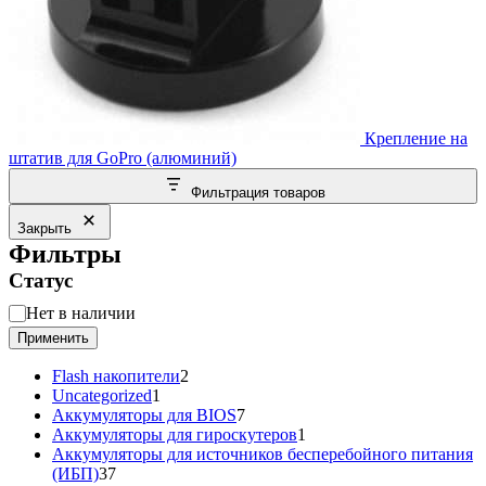
Крепление на
штатив для GoPro (алюминий)
Фильтрация товаров
Закрыть
Фильтры
Статус
Статус
Нет в наличии
Применить
2
Flash накопители
2
1
товара
Uncategorized
1
товар
7
Аккумуляторы для BIOS
7
товаров
1
Аккумуляторы для гироскутеров
1
товар
Аккумуляторы для источников бесперебойного питания
37
(ИБП)
37