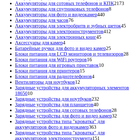
товаров
2173
Аккумуляторы для сотовых телефонов и КПК
2173
8
товара
Аккумуляторы для спутниковых телефонов
8
440
товаров
Аккумуляторы для фото и видеокамер
440
76
товаров
Аккумуляторы для часов
76
товаров
45
Аккумуляторы для электробритв и зубных щеток
45
412
товар
Аккумуляторы для электроинструментов
412
45
товаров
Аккумуляторы для электронных книг
45
4
товаров
Аксессуары для камер
4
товара
25
Батарейные ручки для фото и видео камер
25
товаров
28
Блоки питания для LCD мониторов и телевизоров
28
16
това
Блоки питания для WiFi роутеров
16
товаров
10
Блоки питания для игровых приставок
10
15
товаров
Блоки питания для принтеров
15
товаров
4
Блоки питания для радиотелефонов
4
12
товара
Вентиляторы для ноутбуков
12
товаров
Зарядные устройства для аккумуляторных элементов
10
18650
10
товаров
232
Зарядные устройства для ноутбуков
232
40
товара
Зарядные устройства для планшетов
40
товаров
28
Зарядные устройства для сотовых телефонов
28
товаров
32
Зарядные устройства для фото и видео камер
32
товара
Зарядные устройства типа "кроватка" для
363
аккумуляторов фото и видеокамер
363
товара
Зарядные устройства типа "кроватка" для
151
аккумуляторов электроинструмента
151