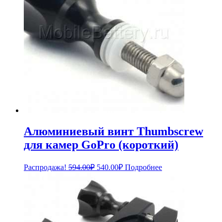
Алюминиевый винт Thumbscrew
для камер GoPro (короткий)
Первоначальная
Текущая
Распродажа!
594.00
₽
540.00
₽
Подробнее
цена
цена:
составляла
540.00₽.
594.00₽.