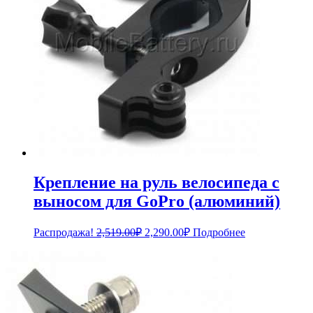
Крепление на руль велосипеда с
выносом для GoPro (алюминий)
Первоначальная
Текущая
Распродажа!
2,519.00
₽
2,290.00
₽
Подробнее
цена
цена:
составляла
2,290.00₽.
2,519.00₽.