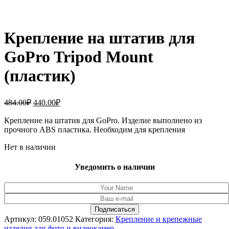
Крепление на штатив для
GoPro Tripod Mount
(пластик)
Первоначальная
Текущая
484.00
₽
440.00
₽
цена
цена:
составляла
Крепление на штатив для GoPro. Изделие выполнено из
440.00₽.
прочного ABS пластика. Необходим для крепления
484.00₽.
Нет в наличии
Уведомить о наличии
Артикул:
059.01052
Категория:
Крепление и крепежные
изделия для фото и видеокамер