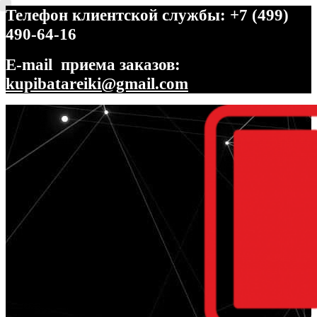
Телефон клиентской службы: +7 (499)
490-64-16
E-mail приема заказов:
kupibatareiki@gmail.com
Перейти
Перейти
к
к
навигации
содержимому