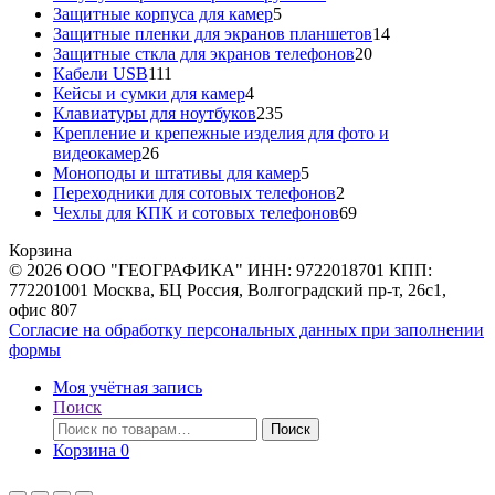
5
товар
Защитные корпуса для камер
5
товаров
14
Защитные пленки для экранов планшетов
14
20
товаров
Защитные сткла для экранов телефонов
20
111
товаров
Кабели USB
111
товаров
4
Кейсы и сумки для камер
4
товара
235
Клавиатуры для ноутбуков
235
товаров
Крепление и крепежные изделия для фото и
26
видеокамер
26
товаров
5
Моноподы и штативы для камер
5
товаров
2
Переходники для сотовых телефонов
2
товара
69
Чехлы для КПК и сотовых телефонов
69
товаров
Корзина
© 2026 ООО "ГЕОГРАФИКА" ИНН: 9722018701 КПП:
772201001 Москва, БЦ Россия, Волгоградский пр-т, 26с1,
офис 807
Согласие на обработку персональных данных при заполнении
формы
Моя учётная запись
Поиск
Искать:
Поиск
Корзина
0