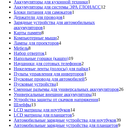
товаров
1
Аккумуляторы для кухонной техники
1
товар
12
Аккумуляторы для системы ЭРА ГЛОНАСС
12
1
товаров
Блоки питания для самокатов
1
1
товар
Держатели для проводов
1
товар
Зарядные устройства для автомобильных
1
аккумуляторов
1
8
товар
Карты памяти
8
товаров
2
Компьютерные мыши
2
товара
4
Лампы для проекторов
4
8
товара
Мебель
8
товаров
1
Набор отверток
1
товар
19
Напольные горшки (кашпо)
19
товаров
2
Наушники для сотовых телефонов
2
товара
1
Никелевые ленты (полосы) для пайки
1
1
товар
Пульты управления для инверторов
1
товар
5
Пусковые провода для автомобилей
5
1
товаров
Пусковые устройства
1
товар
26
Сменные разъемы для универсальных аккумуляторов
26
31
то
Универсальные внешние аккумуляторы
31
товар
1
Устройства защиты от скачков напряжения
1
13
товар
Шлейфы
13
товаров
14
LCD матрицы для ноутбуков
14
5
товаров
LCD матрицы для планшетов
5
товаров
39
Автомобильные зарядные устройства для ноутбуков
39
9
тов
Автомобильные зарядные устройства для планшетов
9