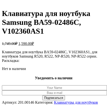
Клавиатура для ноутбука
Samsung BA59-02486C,
V102360AS1
Первоначальная
Текущая
1,749.00
₽
1,590.00
₽
цена
цена:
составляла
Клавиатура для ноутбука BA59-02486C, V102360AS1, для
1,590.00₽.
ноутбуков Samsung R520, R522, NP-R520, NP-R522 серии.
1,749.00₽.
Раскладка:
Нет в наличии
Уведомить о наличии
Артикул:
201.00146
Категория:
Клавиатуры для ноутбуков