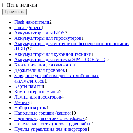
Статус
Нет в наличии
Применить
2
Flash накопители
2
1
товара
Uncategorized
1
товар
7
Аккумуляторы для BIOS
7
товаров
1
Аккумуляторы для гироскутеров
1
товар
Аккумуляторы для источников бесперебойного питания
37
(ИБП)
37
товаров
1
Аккумуляторы для кухонной техники
1
товар
12
Аккумуляторы для системы ЭРА ГЛОНАСС
12
1
товаров
Блоки питания для самокатов
1
1
товар
Держатели для проводов
1
товар
Зарядные устройства для автомобильных
1
аккумуляторов
1
8
товар
Карты памяти
8
товаров
2
Компьютерные мыши
2
товара
4
Лампы для проекторов
4
8
товара
Мебель
8
товаров
1
Набор отверток
1
товар
19
Напольные горшки (кашпо)
19
товаров
2
Наушники для сотовых телефонов
2
товара
1
Никелевые ленты (полосы) для пайки
1
1
товар
Пульты управления для инверторов
1