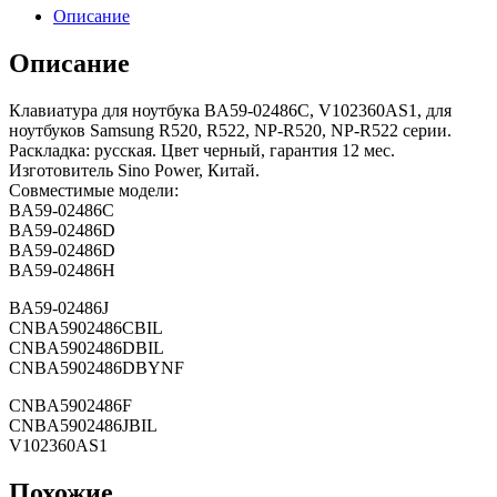
Описание
Описание
Клавиатура для ноутбука BA59-02486C, V102360AS1, для
ноутбуков Samsung R520, R522, NP-R520, NP-R522 серии.
Раскладка: русская. Цвет черный, гарантия 12 мес.
Изготовитель Sino Power, Китай.
Совместимые модели:
BA59-02486C
BA59-02486D
BA59-02486D
BA59-02486H
BA59-02486J
CNBA5902486CBIL
CNBA5902486DBIL
CNBA5902486DBYNF
CNBA5902486F
CNBA5902486JBIL
V102360AS1
Похожие