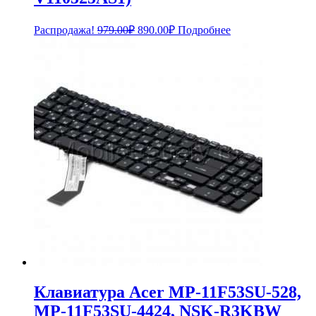
Первоначальная
Текущая
Распродажа!
979.00
₽
890.00
₽
Подробнее
цена
цена:
составляла
890.00₽.
979.00₽.
Клавиатура Acer MP-11F53SU-528,
MP-11F53SU-4424, NSK-R3KBW