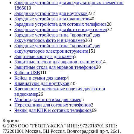
товаров
Зарядные устройства для аккумуляторных элементов
10
18650
10
товаров
232
Зарядные устройства для ноутбуков
232
40
товара
Зарядные устройства для планшетов
40
товаров
28
Зарядные устройства для сотовых телефонов
28
товаров
32
Зарядные устройства для фото и видео камер
32
товара
Зарядные устройства типа "кроватка" для
363
аккумуляторов фото и видеокамер
363
товара
Зарядные устройства типа "кроватка" для
151
аккумуляторов электроинструмента
151
5
товар
Защитные корпуса для камер
5
товаров
14
Защитные пленки для экранов планшетов
14
20
товаров
Защитные сткла для экранов телефонов
20
111
товаров
Кабели USB
111
товаров
4
Кейсы и сумки для камер
4
товара
235
Клавиатуры для ноутбуков
235
товаров
Крепление и крепежные изделия для фото и
26
видеокамер
26
товаров
5
Моноподы и штативы для камер
5
товаров
2
Переходники для сотовых телефонов
2
товара
69
Чехлы для КПК и сотовых телефонов
69
товаров
Корзина
© 2026 ООО "ГЕОГРАФИКА" ИНН: 9722018701 КПП:
772201001 Москва, БЦ Россия, Волгоградский пр-т, 26с1,