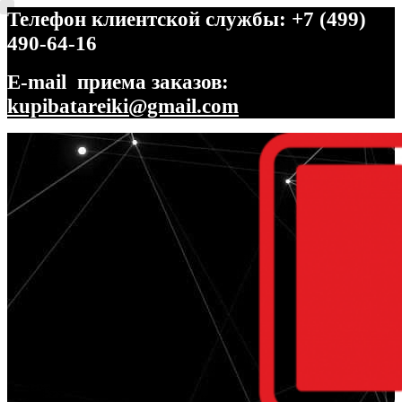
Телефон клиентской службы: +7 (499)
490-64-16
E-mail приема заказов:
kupibatareiki@gmail.com
Перейти
Перейти
к
к
навигации
содержимому