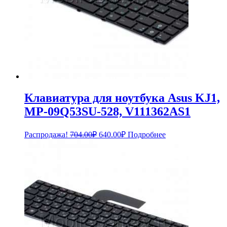
Клавиатура для ноутбука Asus KJ1,
MP-09Q53SU-528, V111362AS1
Первоначальная
Текущая
Распродажа!
704.00
₽
640.00
₽
Подробнее
цена
цена:
составляла
640.00₽.
704.00₽.