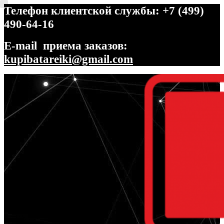
Телефон клиентской службы: +7 (499)
490-64-16
E-mail приема заказов:
kupibatareiki@gmail.com
Перейти
Перейти
к
к
навигации
содержимому