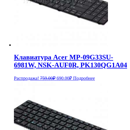
Клавиатура Acer MP-09G33SU-
6981W, NSK-AUF0R, PK130QG1A04
Первоначальная
Текущая
Распродажа!
759.00
₽
690.00
₽
Подробнее
цена
цена:
составляла
690.00₽.
759.00₽.