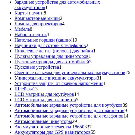
товар
Зарядные устройства для автомобильных
1
аккумуляторов
1
8
товар
Карты памяти
8
товаров
2
Компьютерные мыши
2
товара
4
Лампы для проекторов
4
8
товара
Мебель
8
товаров
1
Набор отверток
1
товар
19
Напольные горшки (кашпо)
19
товаров
2
Наушники для сотовых телефонов
2
товара
1
Никелевые ленты (полосы) для пайки
1
1
товар
Пульты управления для инверторов
1
товар
5
Пусковые провода для автомобилей
5
1
товаров
Пусковые устройства
1
товар
26
Сменные разъемы для универсальных аккумуляторов
26
31
то
Универсальные внешние аккумуляторы
31
товар
1
Устройства защиты от скачков напряжения
1
13
товар
Шлейфы
13
товаров
14
LCD матрицы для ноутбуков
14
5
товаров
LCD матрицы для планшетов
5
товаров
39
Автомобильные зарядные устройства для ноутбуков
39
9
тов
Автомобильные зарядные устройства для планшетов
9
тов
14
Автомобильные зарядные устройства для телефонов
14
29
то
Автомобильные инверторы
29
товаров
337
Аккумуляторные элементы 18650
337
товаров
55
Аккумуляторы для GPS навигаторов
55