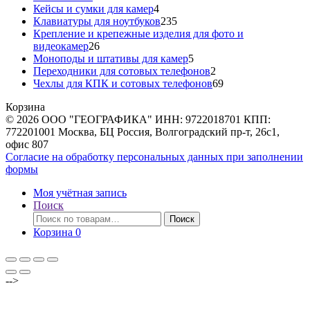
товаров
4
Кейсы и сумки для камер
4
товара
235
Клавиатуры для ноутбуков
235
товаров
Крепление и крепежные изделия для фото и
26
видеокамер
26
товаров
5
Моноподы и штативы для камер
5
товаров
2
Переходники для сотовых телефонов
2
товара
69
Чехлы для КПК и сотовых телефонов
69
товаров
Корзина
© 2026 ООО "ГЕОГРАФИКА" ИНН: 9722018701 КПП:
772201001 Москва, БЦ Россия, Волгоградский пр-т, 26с1,
офис 807
Согласие на обработку персональных данных при заполнении
формы
Моя учётная запись
Поиск
Искать:
Поиск
Корзина
0
-->