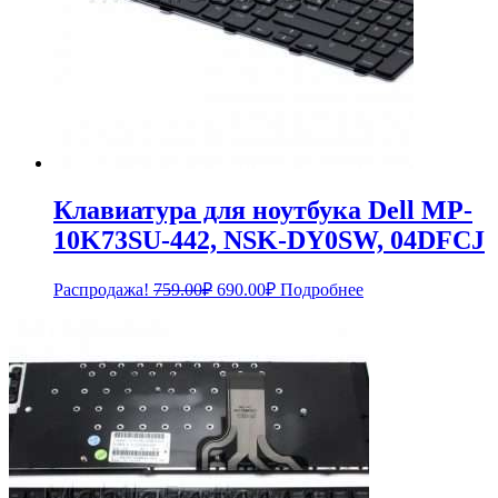
Клавиатура для ноутбука Dell MP-
10K73SU-442, NSK-DY0SW, 04DFCJ
Первоначальная
Текущая
Распродажа!
759.00
₽
690.00
₽
Подробнее
цена
цена:
составляла
690.00₽.
759.00₽.