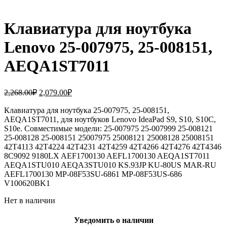
Клавиатура для ноутбука
Lenovo 25-007975, 25-008151,
AEQA1ST7011
Первоначальная
Текущая
2,268.00
₽
2,079.00
₽
цена
цена:
составляла
Клавиатура для ноутбука 25-007975, 25-008151,
2,079.00₽.
AEQA1ST7011, для ноутбуков Lenovo IdeaPad S9, S10, S10C,
2,268.00₽.
S10e. Совместимые модели: 25-007975 25-007999 25-008121
25-008128 25-008151 25007975 25008121 25008128 25008151
42T4113 42T4224 42T4231 42T4259 42T4266 42T4276 42T4346
8C9092 9180LX AEF1700130 AEFL1700130 AEQA1ST7011
AEQA1STU010 AEQA3STU010 KS.93JP KU-80US MAR-RU
AEFL1700130 MP-08F53SU-6861 MP-08F53US-686
V100620BK1
Нет в наличии
Уведомить о наличии