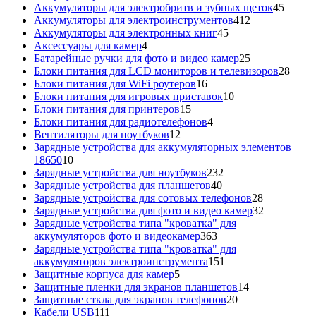
товаров
45
Аккумуляторы для электробритв и зубных щеток
45
412
товар
Аккумуляторы для электроинструментов
412
45
товаров
Аккумуляторы для электронных книг
45
4
товаров
Аксессуары для камер
4
товара
25
Батарейные ручки для фото и видео камер
25
товаров
28
Блоки питания для LCD мониторов и телевизоров
28
16
това
Блоки питания для WiFi роутеров
16
товаров
10
Блоки питания для игровых приставок
10
15
товаров
Блоки питания для принтеров
15
товаров
4
Блоки питания для радиотелефонов
4
12
товара
Вентиляторы для ноутбуков
12
товаров
Зарядные устройства для аккумуляторных элементов
10
18650
10
товаров
232
Зарядные устройства для ноутбуков
232
40
товара
Зарядные устройства для планшетов
40
товаров
28
Зарядные устройства для сотовых телефонов
28
товаров
32
Зарядные устройства для фото и видео камер
32
товара
Зарядные устройства типа "кроватка" для
363
аккумуляторов фото и видеокамер
363
товара
Зарядные устройства типа "кроватка" для
151
аккумуляторов электроинструмента
151
5
товар
Защитные корпуса для камер
5
товаров
14
Защитные пленки для экранов планшетов
14
20
товаров
Защитные сткла для экранов телефонов
20
111
товаров
Кабели USB
111