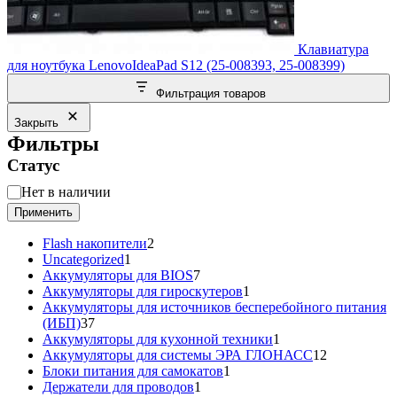
Клавиатура
для ноутбука LenovoIdeaPad S12 (25-008393, 25-008399)
Фильтрация товаров
Закрыть
Фильтры
Статус
Статус
Нет в наличии
Применить
2
Flash накопители
2
1
товара
Uncategorized
1
товар
7
Аккумуляторы для BIOS
7
товаров
1
Аккумуляторы для гироскутеров
1
товар
Аккумуляторы для источников бесперебойного питания
37
(ИБП)
37
товаров
1
Аккумуляторы для кухонной техники
1
товар
12
Аккумуляторы для системы ЭРА ГЛОНАСС
12
1
товаров
Блоки питания для самокатов
1
1
товар
Держатели для проводов
1