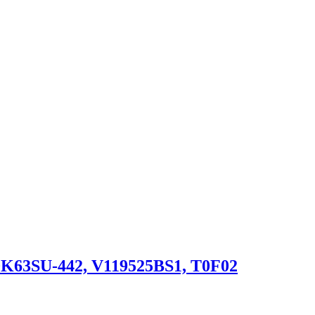
0K63SU-442, V119525BS1, T0F02