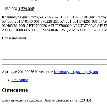
Первоначальная
Текущая
1,668.00
₽
1,529.00
₽
цена
цена:
составляла
Клавиатура для ноутбука 570228-251, AEUT3700040 для ноутбук
1,529.00₽.
534606-251 570140-001 570228-251 574261-001 574261-031 57
1,668.00₽.
9J.N0Y82.P0R AET3700020 AEUT3700020 AEUT3700040 AE
AEUT5U00030 AUT3USM2XJ04R AWQV MP-08A93SU-9201 MP
Нет в наличии
Артикул:
201.00056
Категория:
Клавиатуры для ноутбуков
Описание
Описание
Данная модель подходит: Аккумуляторы типа R20 (D)