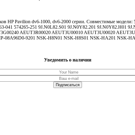
ов HP Pavilion dv6-1000, dv6-2000 серии. Совместимые модели: 
4263-041 574265-251 9J.N0L82.S01 9J.N0Y82.201 9J.N0Y82.H01 
UT3G00240 AEUT3R00020 AEUT3U00010 AEUT3U00020 AEUT3
-08A96D0-9201 NSK-H8N01 NSK-H8S01 NSK-HA201 NSK-HA
Уведомить о наличии