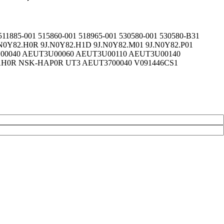
511885-001 515860-001 518965-001 530580-001 530580-B31
9J.N0Y82.H0R 9J.N0Y82.H1D 9J.N0Y82.M01 9J.N0Y82.P01
U00040 AEUT3U00060 AEUT3U00110 AEUT3U00140
H0R NSK-HAP0R UT3 AEUT3700040 V091446CS1