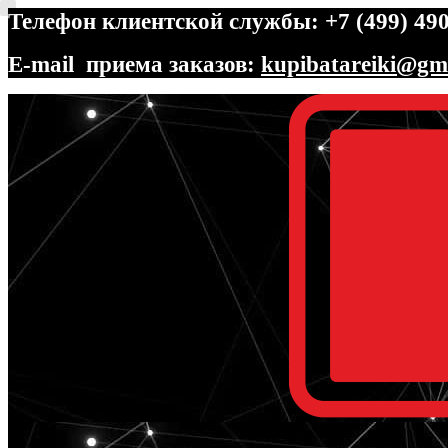
Телефон клиентской службы: +7 (499) 490
E-mail приема заказов:
kupibatareiki@gm
Перейти
Перейти
к
к
навигации
содержимому