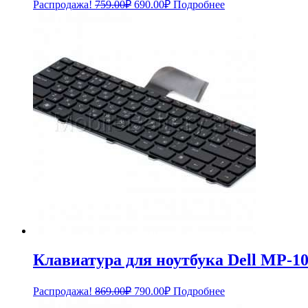
Первоначальная
Текущая
Распродажа!
759.00
₽
690.00
₽
Подробнее
цена
цена:
составляла
690.00₽.
759.00₽.
Клавиатура для ноутбука Dell MP-1
Первоначальная
Текущая
Распродажа!
869.00
₽
790.00
₽
Подробнее
цена
цена: