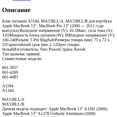
Описание
Блок питания A1184, MA538LL/A, MA538LL/B для ноутбука
Apple MacBook 13″, MacBook Pro 13″ (2006 — 2012 года
выпуска).Выходное напряжение (V): 16.5Макс. сила тока (A):
3.65Мощность блока питания (W): 60Входное напряжение (V):
100-240Разъем: 5 Pin MagSafeРазмеры товара (мм): 73 x 72 x
25Гарантийный срок (мес.): 12Цвет товара:
белыйИзготовитель: Sino PowerСтрана: Китай
Тип разъема: прямой.
Совместимые модели:
661-3957
661-4269
661-4485
A1184
A1344
MA538LL/A
MA538LL/B
Данная модель подходит: Apple MacBook 13″ A1181 (2006)
Apple MacBook 13″ A1278 Unibody Aluminum (2008)