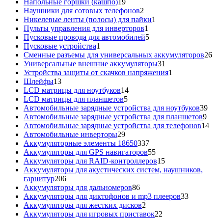
товар
19
Напольные горшки (кашпо)
19
товаров
2
Наушники для сотовых телефонов
2
товара
1
Никелевые ленты (полосы) для пайки
1
1
товар
Пульты управления для инверторов
1
товар
5
Пусковые провода для автомобилей
5
1
товаров
Пусковые устройства
1
товар
26
Сменные разъемы для универсальных аккумуляторов
26
31
то
Универсальные внешние аккумуляторы
31
товар
1
Устройства защиты от скачков напряжения
1
13
товар
Шлейфы
13
товаров
14
LCD матрицы для ноутбуков
14
5
товаров
LCD матрицы для планшетов
5
товаров
39
Автомобильные зарядные устройства для ноутбуков
39
9
тов
Автомобильные зарядные устройства для планшетов
9
тов
14
Автомобильные зарядные устройства для телефонов
14
29
то
Автомобильные инверторы
29
товаров
337
Аккумуляторные элементы 18650
337
товаров
55
Аккумуляторы для GPS навигаторов
55
товаров
15
Аккумуляторы для RAID-контроллеров
15
товаров
Аккумуляторы для акустических систем, наушников,
206
гарнитур
206
товаров
86
Аккумуляторы для дальномеров
86
товаров
33
Аккумуляторы для диктофонов и mp3 плееров
33
2
товара
Аккумуляторы для жестких дисков
2
товара
22
Аккумуляторы для игровых приставок
22