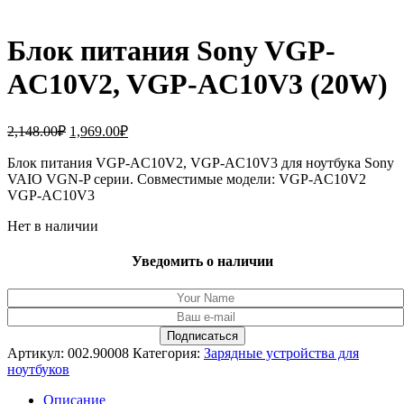
Блок питания Sony VGP-
AC10V2, VGP-AC10V3 (20W)
Первоначальная
Текущая
2,148.00
₽
1,969.00
₽
цена
цена:
составляла
Блок питания VGP-AC10V2, VGP-AC10V3 для ноутбука Sony
1,969.00₽.
VAIO VGN-P серии. Совместимые модели: VGP-AC10V2
2,148.00₽.
VGP-AC10V3
Нет в наличии
Уведомить о наличии
Артикул:
002.90008
Категория:
Зарядные устройства для
ноутбуков
Описание