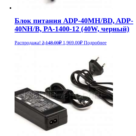
Блок питания ADP-40MH/BD, ADP-
40NH/B, PA-1400-12 (40W, черный)
Первоначальная
Текущая
Распродажа!
2,148.00
₽
1,969.00
₽
Подробнее
цена
цена:
составляла
1,969.00₽.
2,148.00₽.