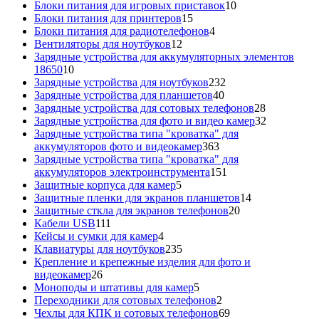
товаров
10
Блоки питания для игровых приставок
10
15
товаров
Блоки питания для принтеров
15
товаров
4
Блоки питания для радиотелефонов
4
12
товара
Вентиляторы для ноутбуков
12
товаров
Зарядные устройства для аккумуляторных элементов
10
18650
10
товаров
232
Зарядные устройства для ноутбуков
232
40
товара
Зарядные устройства для планшетов
40
товаров
28
Зарядные устройства для сотовых телефонов
28
товаров
32
Зарядные устройства для фото и видео камер
32
товара
Зарядные устройства типа "кроватка" для
363
аккумуляторов фото и видеокамер
363
товара
Зарядные устройства типа "кроватка" для
151
аккумуляторов электроинструмента
151
5
товар
Защитные корпуса для камер
5
товаров
14
Защитные пленки для экранов планшетов
14
20
товаров
Защитные сткла для экранов телефонов
20
111
товаров
Кабели USB
111
товаров
4
Кейсы и сумки для камер
4
товара
235
Клавиатуры для ноутбуков
235
товаров
Крепление и крепежные изделия для фото и
26
видеокамер
26
товаров
5
Моноподы и штативы для камер
5
товаров
2
Переходники для сотовых телефонов
2
товара
69
Чехлы для КПК и сотовых телефонов
69