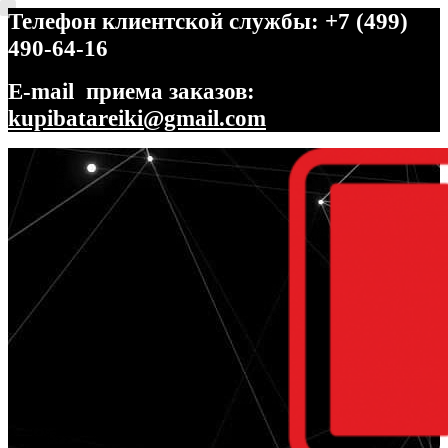
Телефон клиентской службы: +7 (499)
490-64-16
E-mail приема заказов:
kupibatareiki@gmail.com
Перейти
Перейти
к
к
навигации
содержимому