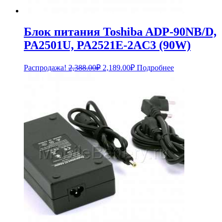
Блок питания Toshiba ADP-90NB/D,
PA2501U, PA2521E-2AC3 (90W)
Первоначальная
Текущая
Распродажа!
2,388.00
₽
2,189.00
₽
Подробнее
цена
цена:
составляла
2,189.00₽.
2,388.00₽.