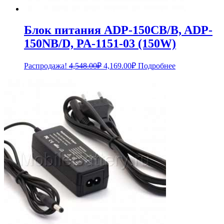
Блок питания ADP-150CB/B, ADP-
150NB/D, PA-1151-03 (150W)
Первоначальная
Текущая
Распродажа!
4,548.00
₽
4,169.00
₽
Подробнее
цена
цена:
составляла
4,169.00₽.
4,548.00₽.