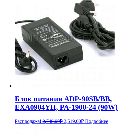
2,388.00₽.
Блок питания ADP-90SB/BB,
EXA0904YH, PA-1900-24 (90W)
Первоначальная
Текущая
Распродажа!
2,748.00
₽
2,519.00
₽
Подробнее
цена
цена:
составляла
2,519.00₽.
2,748.00₽.