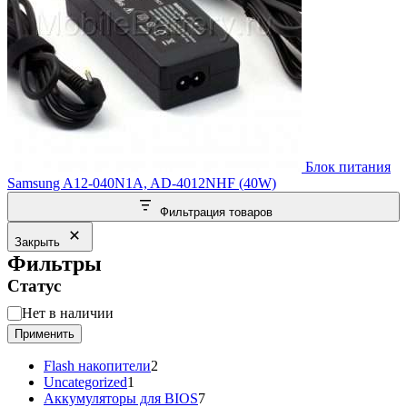
Блок питания
Samsung A12-040N1A, AD-4012NHF (40W)
Фильтрация товаров
Закрыть
Фильтры
Статус
Статус
Нет в наличии
Применить
2
Flash накопители
2
1
товара
Uncategorized
1
товар
7
Аккумуляторы для BIOS
7