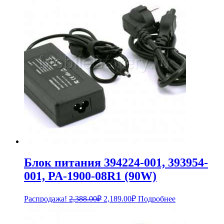
Блок питания 394224-001, 393954-
001, PA-1900-08R1 (90W)
Первоначальная
Текущая
Распродажа!
2,388.00
₽
2,189.00
₽
Подробнее
цена
цена:
составляла
2,189.00₽.