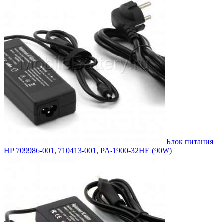
Блок питания
HP 709986-001, 710413-001, PA-1900-32HE (90W)