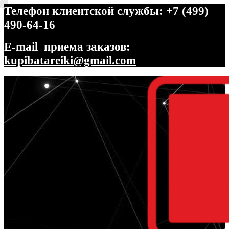
Телефон клиентской службы: +7 (499)
490-64-16
E-mail приема заказов:
kupibatareiki@gmail.com
Перейти
Перейти
к
к
навигации
содержимому