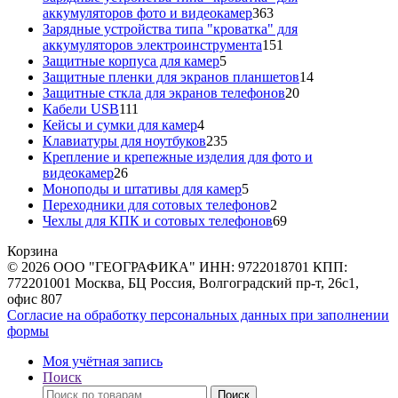
363
аккумуляторов фото и видеокамер
363
товара
Зарядные устройства типа "кроватка" для
151
аккумуляторов электроинструмента
151
5
товар
Защитные корпуса для камер
5
товаров
14
Защитные пленки для экранов планшетов
14
20
товаров
Защитные сткла для экранов телефонов
20
111
товаров
Кабели USB
111
товаров
4
Кейсы и сумки для камер
4
товара
235
Клавиатуры для ноутбуков
235
товаров
Крепление и крепежные изделия для фото и
26
видеокамер
26
товаров
5
Моноподы и штативы для камер
5
товаров
2
Переходники для сотовых телефонов
2
товара
69
Чехлы для КПК и сотовых телефонов
69
товаров
Корзина
© 2026 ООО "ГЕОГРАФИКА" ИНН: 9722018701 КПП:
772201001 Москва, БЦ Россия, Волгоградский пр-т, 26с1,
офис 807
Согласие на обработку персональных данных при заполнении
формы
Моя учётная запись
Поиск
Искать:
Поиск