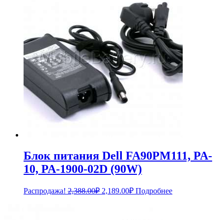
Блок питания Dell FA90PM111, PA-
10, PA-1900-02D (90W)
Первоначальная
Текущая
Распродажа!
2,388.00
₽
2,189.00
₽
Подробнее
цена
цена:
составляла
2,189.00₽.
2,388.00₽.