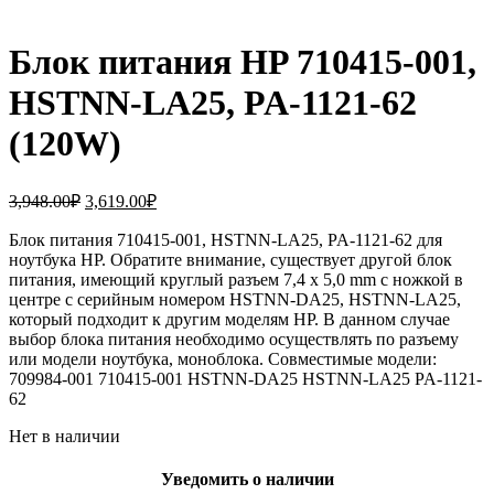
Блок питания HP 710415-001,
HSTNN-LA25, PA-1121-62
(120W)
Первоначальная
Текущая
3,948.00
₽
3,619.00
₽
цена
цена:
составляла
Блок питания 710415-001, HSTNN-LA25, PA-1121-62 для
3,619.00₽.
ноутбука HP. Обратите внимание, существует другой блок
3,948.00₽.
питания, имеющий круглый разъем 7,4 x 5,0 mm с ножкой в
центре с серийным номером HSTNN-DA25, HSTNN-LA25,
который подходит к другим моделям HP. В данном случае
выбор блока питания необходимо осуществлять по разъему
или модели ноутбука, моноблока. Совместимые модели:
709984-001 710415-001 HSTNN-DA25 HSTNN-LA25 PA-1121-
62
Нет в наличии
Уведомить о наличии