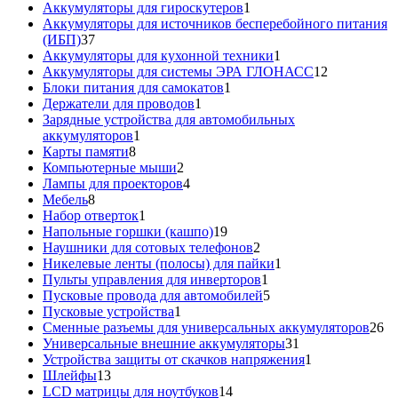
товаров
1
Аккумуляторы для гироскутеров
1
товар
Аккумуляторы для источников бесперебойного питания
37
(ИБП)
37
товаров
1
Аккумуляторы для кухонной техники
1
товар
12
Аккумуляторы для системы ЭРА ГЛОНАСС
12
1
товаров
Блоки питания для самокатов
1
1
товар
Держатели для проводов
1
товар
Зарядные устройства для автомобильных
1
аккумуляторов
1
8
товар
Карты памяти
8
товаров
2
Компьютерные мыши
2
товара
4
Лампы для проекторов
4
8
товара
Мебель
8
товаров
1
Набор отверток
1
товар
19
Напольные горшки (кашпо)
19
товаров
2
Наушники для сотовых телефонов
2
товара
1
Никелевые ленты (полосы) для пайки
1
1
товар
Пульты управления для инверторов
1
товар
5
Пусковые провода для автомобилей
5
1
товаров
Пусковые устройства
1
товар
26
Сменные разъемы для универсальных аккумуляторов
26
31
то
Универсальные внешние аккумуляторы
31
товар
1
Устройства защиты от скачков напряжения
1
13
товар
Шлейфы
13
товаров
14
LCD матрицы для ноутбуков
14