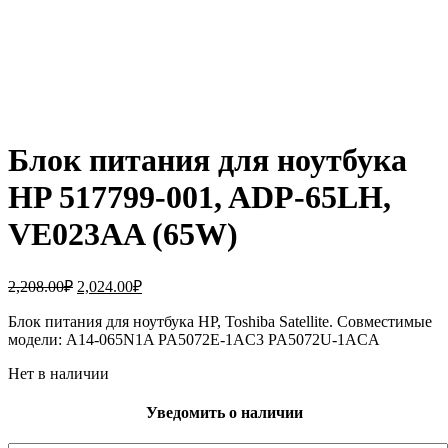
Блок питания для ноутбука
HP 517799-001, ADP-65LH,
VE023AA (65W)
Первоначальная
Текущая
2,208.00
₽
2,024.00
₽
цена
цена:
составляла
Блок питания для ноутбука HP, Toshiba Satellite. Совместимые
2,024.00₽.
модели: A14-065N1A PA5072E-1AC3 PA5072U-1ACA
2,208.00₽.
Нет в наличии
Уведомить о наличии