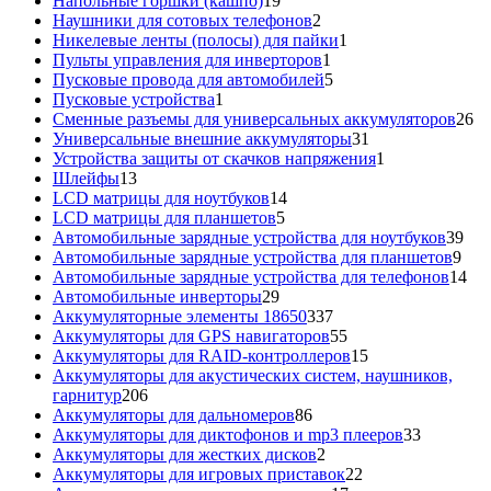
Напольные горшки (кашпо)
19
товаров
2
Наушники для сотовых телефонов
2
товара
1
Никелевые ленты (полосы) для пайки
1
1
товар
Пульты управления для инверторов
1
товар
5
Пусковые провода для автомобилей
5
1
товаров
Пусковые устройства
1
товар
26
Сменные разъемы для универсальных аккумуляторов
26
31
то
Универсальные внешние аккумуляторы
31
товар
1
Устройства защиты от скачков напряжения
1
13
товар
Шлейфы
13
товаров
14
LCD матрицы для ноутбуков
14
5
товаров
LCD матрицы для планшетов
5
товаров
39
Автомобильные зарядные устройства для ноутбуков
39
9
тов
Автомобильные зарядные устройства для планшетов
9
тов
14
Автомобильные зарядные устройства для телефонов
14
29
то
Автомобильные инверторы
29
товаров
337
Аккумуляторные элементы 18650
337
товаров
55
Аккумуляторы для GPS навигаторов
55
товаров
15
Аккумуляторы для RAID-контроллеров
15
товаров
Аккумуляторы для акустических систем, наушников,
206
гарнитур
206
товаров
86
Аккумуляторы для дальномеров
86
товаров
33
Аккумуляторы для диктофонов и mp3 плееров
33
2
товара
Аккумуляторы для жестких дисков
2
товара
22
Аккумуляторы для игровых приставок
22