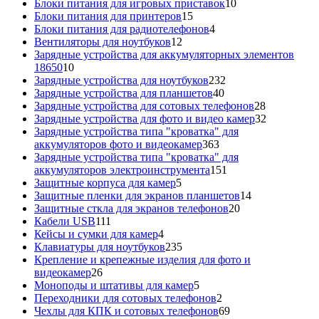
товаров
10
Блоки питания для игровых приставок
10
15
товаров
Блоки питания для принтеров
15
товаров
4
Блоки питания для радиотелефонов
4
12
товара
Вентиляторы для ноутбуков
12
товаров
Зарядные устройства для аккумуляторных элементов
10
18650
10
товаров
232
Зарядные устройства для ноутбуков
232
40
товара
Зарядные устройства для планшетов
40
товаров
28
Зарядные устройства для сотовых телефонов
28
товаров
32
Зарядные устройства для фото и видео камер
32
товара
Зарядные устройства типа "кроватка" для
363
аккумуляторов фото и видеокамер
363
товара
Зарядные устройства типа "кроватка" для
151
аккумуляторов электроинструмента
151
5
товар
Защитные корпуса для камер
5
товаров
14
Защитные пленки для экранов планшетов
14
20
товаров
Защитные сткла для экранов телефонов
20
111
товаров
Кабели USB
111
товаров
4
Кейсы и сумки для камер
4
товара
235
Клавиатуры для ноутбуков
235
товаров
Крепление и крепежные изделия для фото и
26
видеокамер
26
товаров
5
Моноподы и штативы для камер
5
товаров
2
Переходники для сотовых телефонов
2
товара
69
Чехлы для КПК и сотовых телефонов
69