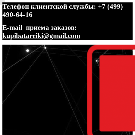
Телефон клиентской службы: +7 (499)
490-64-16
E-mail приема заказов:
kupibatareiki@gmail.com
Перейти
Перейти
к
к
навигации
содержимому