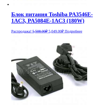
Блок питания Toshiba PA3546E-
1AC3, PA5084E-1AC3 (180W)
Первоначальная
Текущая
Распродажа!
5,508.00
₽
5,049.00
₽
Подробнее
цена
цена:
составляла
5,049.00₽.
5,508.00₽.