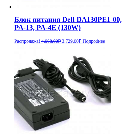
Блок питания Dell DA130PE1-00,
PA-13, PA-4E (130W)
Первоначальная
Текущая
Распродажа!
4,068.00
₽
3,729.00
₽
Подробнее
цена
цена:
составляла
3,729.00₽.
4,068.00₽.