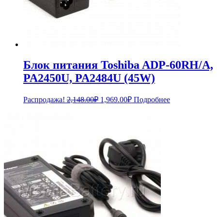
Блок питания Toshiba ADP-60RH/A,
PA2450U, PA2484U (45W)
Первоначальная
Текущая
Распродажа!
2,148.00
₽
1,969.00
₽
Подробнее
цена
цена:
составляла
1,969.00₽.
2,148.00₽.