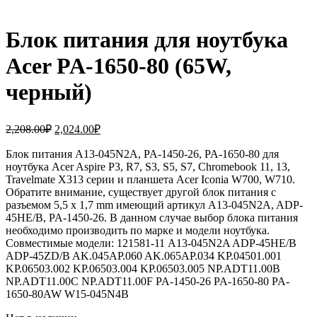
Блок питания для ноутбука
Acer PA-1650-80 (65W,
черный)
Первоначальная
Текущая
2,208.00
₽
2,024.00
₽
цена
цена:
составляла
Блок питания A13-045N2A, PA-1450-26, PA-1650-80 для
2,024.00₽.
ноутбука Acer Aspire P3, R7, S3, S5, S7, Chromebook 11, 13,
2,208.00₽.
Travelmate X313 серии и планшета Acer Iconia W700, W710.
Обратите внимание, существует другой блок питания с
разъемом 5,5 x 1,7 mm имеющий артикул A13-045N2A, ADP-
45HE/B, PA-1450-26. В данном случае выбор блока питания
необходимо производить по марке и модели ноутбука.
Совместимые модели: 121581-11 A13-045N2A ADP-45HE/B
ADP-45ZD/B AK.045AP.060 AK.065AP.034 KP.04501.001
KP.06503.002 KP.06503.004 KP.06503.005 NP.ADT11.00B
NP.ADT11.00C NP.ADT11.00F PA-1450-26 PA-1650-80 PA-
1650-80AW W15-045N4B