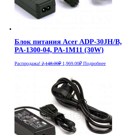
Блок питания Acer ADP-30JH/B,
PA-1300-04, PA-1M11 (30W)
Первоначальная
Текущая
Распродажа!
2,148.00
₽
1,969.00
₽
Подробнее
цена
цена:
составляла
1,969.00₽.
2,148.00₽.