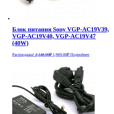
Блок питания Sony VGP-AC19V39,
VGP-AC19V40, VGP-AC19V47
(40W)
Первоначальная
Текущая
Распродажа!
2,148.00
₽
1,969.00
₽
Подробнее
цена
цена:
составляла
1,969.00₽.
2,148.00₽.