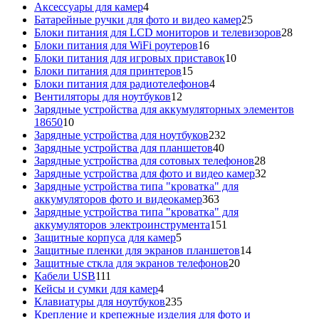
4
товаров
Аксессуары для камер
4
товара
25
Батарейные ручки для фото и видео камер
25
товаров
28
Блоки питания для LCD мониторов и телевизоров
28
16
това
Блоки питания для WiFi роутеров
16
товаров
10
Блоки питания для игровых приставок
10
15
товаров
Блоки питания для принтеров
15
товаров
4
Блоки питания для радиотелефонов
4
12
товара
Вентиляторы для ноутбуков
12
товаров
Зарядные устройства для аккумуляторных элементов
10
18650
10
товаров
232
Зарядные устройства для ноутбуков
232
40
товара
Зарядные устройства для планшетов
40
товаров
28
Зарядные устройства для сотовых телефонов
28
товаров
32
Зарядные устройства для фото и видео камер
32
товара
Зарядные устройства типа "кроватка" для
363
аккумуляторов фото и видеокамер
363
товара
Зарядные устройства типа "кроватка" для
151
аккумуляторов электроинструмента
151
5
товар
Защитные корпуса для камер
5
товаров
14
Защитные пленки для экранов планшетов
14
20
товаров
Защитные сткла для экранов телефонов
20
111
товаров
Кабели USB
111
товаров
4
Кейсы и сумки для камер
4
товара
235
Клавиатуры для ноутбуков
235
товаров
Крепление и крепежные изделия для фото и