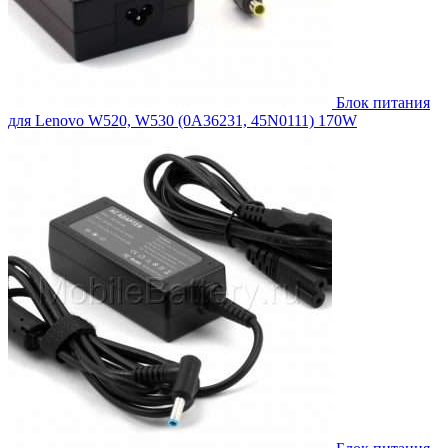
Блок питания
для Lenovo W520, W530 (0A36231, 45N0111) 170W