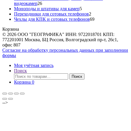
26
видеокамер
26
товаров
5
Моноподы и штативы для камер
5
товаров
2
Переходники для сотовых телефонов
2
товара
69
Чехлы для КПК и сотовых телефонов
69
товаров
Корзина
© 2026 ООО "ГЕОГРАФИКА" ИНН: 9722018701 КПП:
772201001 Москва, БЦ Россия, Волгоградский пр-т, 26с1,
офис 807
Согласие на обработку персональных данных при заполнении
формы
Моя учётная запись
Поиск
Искать:
Поиск
Корзина
0
-->