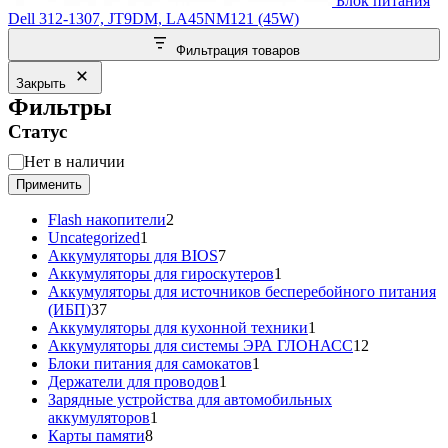
Блок питания
Dell 312-1307, JT9DM, LA45NM121 (45W)
Фильтрация товаров
Закрыть
Фильтры
Статус
Статус
Нет в наличии
Применить
2
Flash накопители
2
1
товара
Uncategorized
1
товар
7
Аккумуляторы для BIOS
7
товаров
1
Аккумуляторы для гироскутеров
1
товар
Аккумуляторы для источников бесперебойного питания
37
(ИБП)
37
товаров
1
Аккумуляторы для кухонной техники
1
товар
12
Аккумуляторы для системы ЭРА ГЛОНАСС
12
1
товаров
Блоки питания для самокатов
1
1
товар
Держатели для проводов
1
товар
Зарядные устройства для автомобильных
1
аккумуляторов
1
8
товар
Карты памяти
8