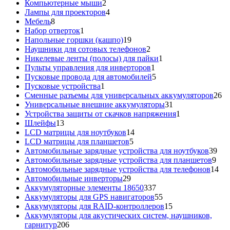
товаров
2
Компьютерные мыши
2
товара
4
Лампы для проекторов
4
8
товара
Мебель
8
товаров
1
Набор отверток
1
товар
19
Напольные горшки (кашпо)
19
товаров
2
Наушники для сотовых телефонов
2
товара
1
Никелевые ленты (полосы) для пайки
1
1
товар
Пульты управления для инверторов
1
товар
5
Пусковые провода для автомобилей
5
1
товаров
Пусковые устройства
1
товар
26
Сменные разъемы для универсальных аккумуляторов
26
31
то
Универсальные внешние аккумуляторы
31
товар
1
Устройства защиты от скачков напряжения
1
13
товар
Шлейфы
13
товаров
14
LCD матрицы для ноутбуков
14
5
товаров
LCD матрицы для планшетов
5
товаров
39
Автомобильные зарядные устройства для ноутбуков
39
9
тов
Автомобильные зарядные устройства для планшетов
9
тов
14
Автомобильные зарядные устройства для телефонов
14
29
то
Автомобильные инверторы
29
товаров
337
Аккумуляторные элементы 18650
337
товаров
55
Аккумуляторы для GPS навигаторов
55
товаров
15
Аккумуляторы для RAID-контроллеров
15
товаров
Аккумуляторы для акустических систем, наушников,
206
гарнитур
206