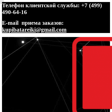
Телефон клиентской службы: +7 (499)
490-64-16
E-mail приема заказов:
kupibatareiki@gmail.com
Перейти
Перейти
к
к
навигации
содержимому