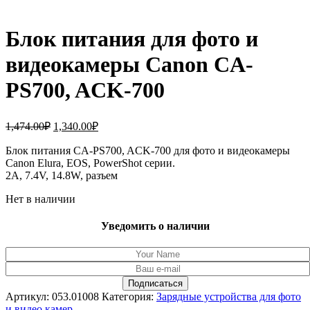
Блок питания для фото и
видеокамеры Canon CA-
PS700, ACK-700
Первоначальная
Текущая
1,474.00
₽
1,340.00
₽
цена
цена:
составляла
Блок питания CA-PS700, ACK-700 для фото и видеокамеры
1,340.00₽.
Canon Elura, EOS, PowerShot серии.
1,474.00₽.
2A, 7.4V, 14.8W, разъем
Нет в наличии
Уведомить о наличии
Артикул:
053.01008
Категория:
Зарядные устройства для фото
и видео камер