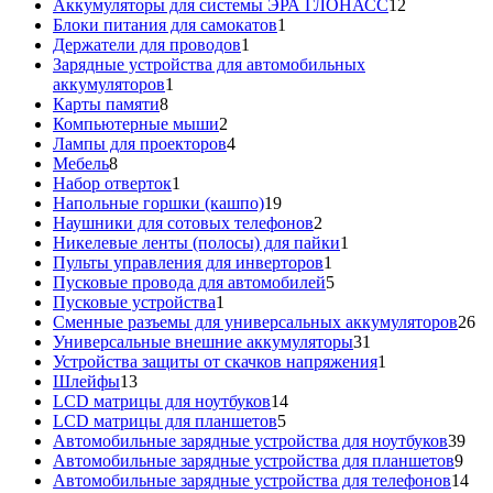
товар
12
Аккумуляторы для системы ЭРА ГЛОНАСС
12
1
товаров
Блоки питания для самокатов
1
1
товар
Держатели для проводов
1
товар
Зарядные устройства для автомобильных
1
аккумуляторов
1
8
товар
Карты памяти
8
товаров
2
Компьютерные мыши
2
товара
4
Лампы для проекторов
4
8
товара
Мебель
8
товаров
1
Набор отверток
1
товар
19
Напольные горшки (кашпо)
19
товаров
2
Наушники для сотовых телефонов
2
товара
1
Никелевые ленты (полосы) для пайки
1
1
товар
Пульты управления для инверторов
1
товар
5
Пусковые провода для автомобилей
5
1
товаров
Пусковые устройства
1
товар
26
Сменные разъемы для универсальных аккумуляторов
26
31
то
Универсальные внешние аккумуляторы
31
товар
1
Устройства защиты от скачков напряжения
1
13
товар
Шлейфы
13
товаров
14
LCD матрицы для ноутбуков
14
5
товаров
LCD матрицы для планшетов
5
товаров
39
Автомобильные зарядные устройства для ноутбуков
39
9
тов
Автомобильные зарядные устройства для планшетов
9
тов
14
Автомобильные зарядные устройства для телефонов
14