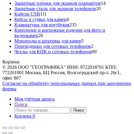
товаров
14
Защитные пленки для экранов планшетов
14
20
товаров
Защитные сткла для экранов телефонов
20
111
товаров
Кабели USB
111
товаров
4
Кейсы и сумки для камер
4
товара
235
Клавиатуры для ноутбуков
235
товаров
Крепление и крепежные изделия для фото и
26
видеокамер
26
товаров
5
Моноподы и штативы для камер
5
товаров
2
Переходники для сотовых телефонов
2
товара
69
Чехлы для КПК и сотовых телефонов
69
товаров
Корзина
© 2026 ООО "ГЕОГРАФИКА" ИНН: 9722018701 КПП:
772201001 Москва, БЦ Россия, Волгоградский пр-т, 26с1,
офис 807
Согласие на обработку персональных данных при заполнении
формы
Моя учётная запись
Поиск
Искать:
Поиск
Корзина
0