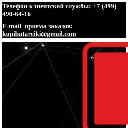
Телефон клиентской службы: +7 (499)
490-64-16
E-mail приема заказов:
kupibatareiki@gmail.com
Перейти
Перейти
к
к
навигации
содержимому