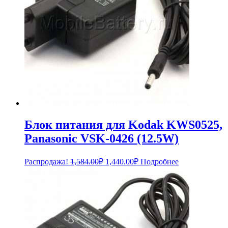
Блок питания для Kodak KWS0525,
Panasonic VSK-0426 (12.5W)
Первоначальная
Текущая
Распродажа!
1,584.00
₽
1,440.00
₽
Подробнее
цена
цена:
составляла
1,440.00₽.
1,584.00₽.