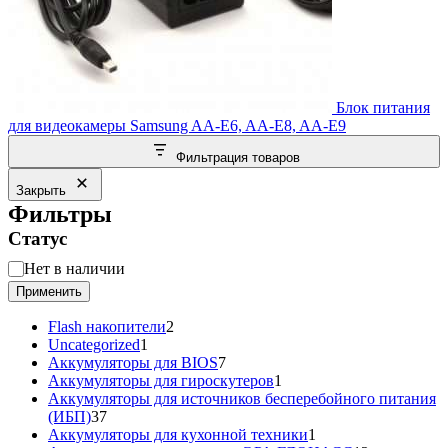
Блок питания
для видеокамеры Samsung AA-E6, AA-E8, AA-E9
Фильтрация товаров
Закрыть
Фильтры
Статус
Статус
Нет в наличии
Применить
2
Flash накопители
2
1
товара
Uncategorized
1
товар
7
Аккумуляторы для BIOS
7
товаров
1
Аккумуляторы для гироскутеров
1
товар
Аккумуляторы для источников бесперебойного питания
37
(ИБП)
37
товаров
1
Аккумуляторы для кухонной техники
1