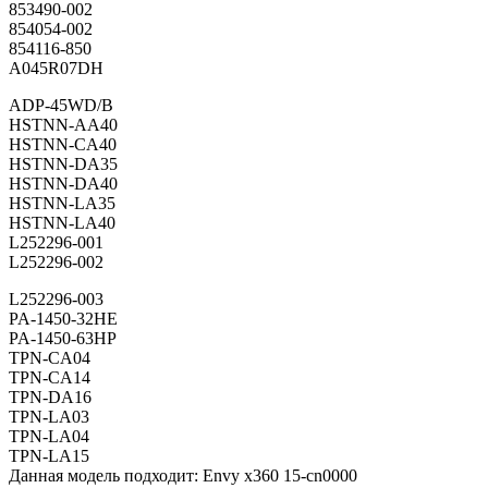
853490-002
854054-002
854116-850
A045R07DH
ADP-45WD/B
HSTNN-AA40
HSTNN-CA40
HSTNN-DA35
HSTNN-DA40
HSTNN-LA35
HSTNN-LA40
L252296-001
L252296-002
L252296-003
PA-1450-32HE
PA-1450-63HP
TPN-CA04
TPN-CA14
TPN-DA16
TPN-LA03
TPN-LA04
TPN-LA15
Данная модель подходит: Envy x360 15-cn0000