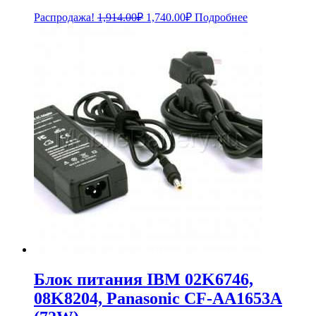
Первоначальная
Текущая
Распродажа!
1,914.00
₽
1,740.00
₽
Подробнее
цена
цена:
составляла
1,740.00₽.
1,914.00₽.
Блок питания IBM 02K6746,
08K8204, Panasonic CF-AA1653A