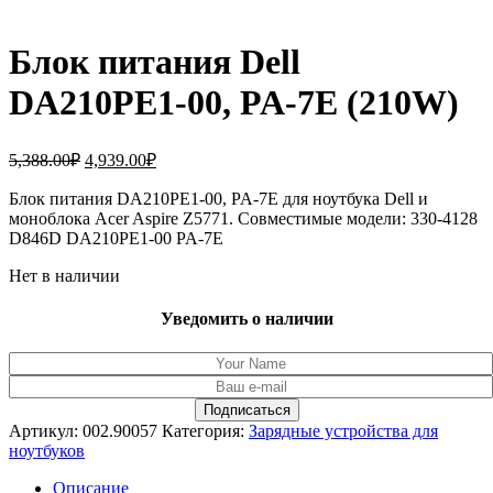
Блок питания Dell
DA210PE1-00, PA-7E (210W)
Первоначальная
Текущая
5,388.00
₽
4,939.00
₽
цена
цена:
составляла
Блок питания DA210PE1-00, PA-7E для ноутбука Dell и
4,939.00₽.
моноблока Acer Aspire Z5771. Совместимые модели: 330-4128
5,388.00₽.
D846D DA210PE1-00 PA-7E
Нет в наличии
Уведомить о наличии
Артикул:
002.90057
Категория:
Зарядные устройства для
ноутбуков
Описание