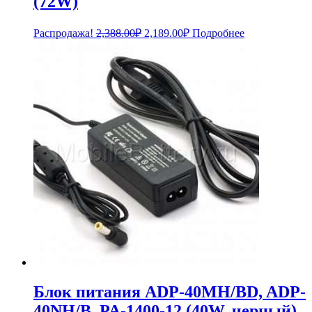
(72W)
Первоначальная
Текущая
Распродажа!
2,388.00
₽
2,189.00
₽
Подробнее
цена
цена:
составляла
2,189.00₽.
2,388.00₽.
Блок питания ADP-40MH/BD, ADP-
40NH/B, PA-1400-12 (40W, черный)