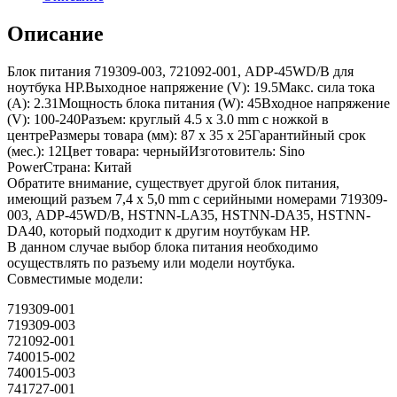
Описание
Блок питания 719309-003, 721092-001, ADP-45WD/B для
ноутбука HP.Выходное напряжение (V): 19.5Макс. сила тока
(A): 2.31Мощность блока питания (W): 45Входное напряжение
(V): 100-240Разъем: круглый 4.5 x 3.0 mm с ножкой в
центреРазмеры товара (мм): 87 x 35 x 25Гарантийный срок
(мес.): 12Цвет товара: черныйИзготовитель: Sino
PowerСтрана: Китай
Обратите внимание, существует другой блок питания,
имеющий разъем 7,4 x 5,0 mm с серийными номерами 719309-
003, ADP-45WD/B, HSTNN-LA35, HSTNN-DA35, HSTNN-
DA40, который подходит к другим ноутбукам HP.
В данном случае выбор блока питания необходимо
осуществлять по разъему или модели ноутбука.
Совместимые модели:
719309-001
719309-003
721092-001
740015-002
740015-003
741727-001