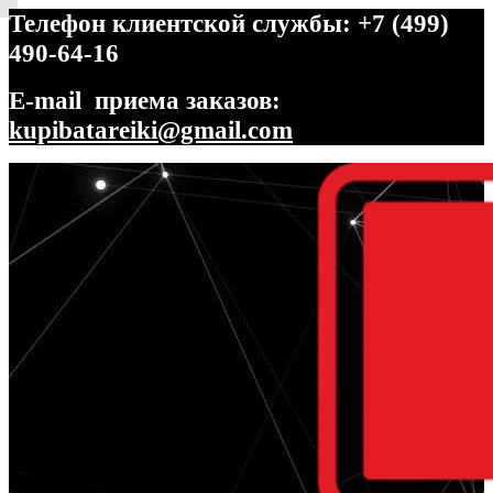
Телефон клиентской службы: +7 (499)
490-64-16
E-mail приема заказов:
kupibatareiki@gmail.com
Перейти
Перейти
к
к
навигации
содержимому