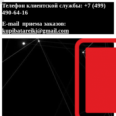
Телефон клиентской службы: +7 (499)
490-64-16
E-mail приема заказов:
kupibatareiki@gmail.com
Перейти
Перейти
к
к
навигации
содержимому