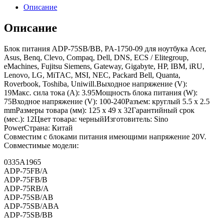
Описание
Описание
Блок питания ADP-75SB/BB, PA-1750-09 для ноутбука Acer,
Asus, Benq, Clevo, Compaq, Dell, DNS, ECS / Elitegroup,
eMachines, Fujitsu Siemens, Gateway, Gigabyte, HP, IBM, iRU,
Lenovo, LG, MiTAC, MSI, NEC, Packard Bell, Quanta,
Roverbook, Toshiba, Uniwill.Выходное напряжение (V):
19Макс. сила тока (A): 3.95Мощность блока питания (W):
75Входное напряжение (V): 100-240Разъем: круглый 5.5 x 2.5
mmРазмеры товара (мм): 125 x 49 x 32Гарантийный срок
(мес.): 12Цвет товара: черныйИзготовитель: Sino
PowerСтрана: Китай
Совместим с блоками питания имеющими напряжение 20V.
Совместимые модели:
0335A1965
ADP-75FB/A
ADP-75FB/B
ADP-75RB/A
ADP-75SB/AB
ADP-75SB/ABA
ADP-75SB/BB