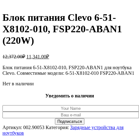
Блок питания Clevo 6-51-
X8102-010, FSP220-ABAN1
(220W)
Первоначальная
Текущая
12,372.00
₽
11,341.00
₽
цена
цена:
составляла
Блок питания 6-51-X8102-010, FSP220-ABAN1 для ноутбука
11,341.00₽.
Clevo. Совместимые модели: 6-51-X8102-010 FSP220-ABAN1
12,372.00₽.
Нет в наличии
Уведомить о наличии
Артикул:
002.90053
Категория:
Зарядные устройства для
ноутбуков