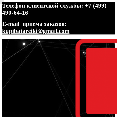
Телефон клиентской службы: +7 (499)
490-64-16
E-mail приема заказов:
kupibatareiki@gmail.com
Перейти
Перейти
к
к
навигации
содержимому