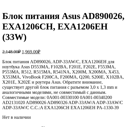
Блок питания Asus AD890026,
EXA1206CH, EXA1206EH
(33W)
Первоначальная
Текущая
2,148.00
₽
1,969.00
₽
цена
цена:
составляла
Блок питания AD890026, ADP-33AW/C, EXA1206EH для
1,969.00₽.
ноутбука Asus D553MA, F102BA, F201E, F202E, F553MA,
2,148.00₽.
P553MA, R512, R515MA, R541NA, X200M, X200MA, X453,
X553MA, VivoBook F200CA, F200MA, Q200, S200E, X102BA,
X201E, X202E и роутера Asus. Обратите внимание,
существует другой блок питания с разъемом 3,0 x 1,3 mm и
аналогичными моделями, не совместимый с данным.
Совместимые модели: 0A001-00330100 0A001-00340200
AD2131020 AD890026 AD890326 ADP-33AW/A ADP-33AW/C
ADP-33AW/C C.C.:A EXA1206CH EXA1206EH PA-1330-39
Нет в наличии