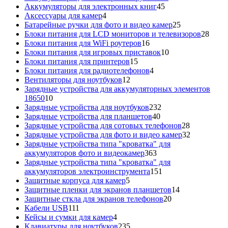
45
товаров
Аккумуляторы для электронных книг
45
4
товаров
Аксессуары для камер
4
товара
25
Батарейные ручки для фото и видео камер
25
товаров
28
Блоки питания для LCD мониторов и телевизоров
28
16
това
Блоки питания для WiFi роутеров
16
товаров
10
Блоки питания для игровых приставок
10
15
товаров
Блоки питания для принтеров
15
товаров
4
Блоки питания для радиотелефонов
4
12
товара
Вентиляторы для ноутбуков
12
товаров
Зарядные устройства для аккумуляторных элементов
10
18650
10
товаров
232
Зарядные устройства для ноутбуков
232
40
товара
Зарядные устройства для планшетов
40
товаров
28
Зарядные устройства для сотовых телефонов
28
товаров
32
Зарядные устройства для фото и видео камер
32
товара
Зарядные устройства типа "кроватка" для
363
аккумуляторов фото и видеокамер
363
товара
Зарядные устройства типа "кроватка" для
151
аккумуляторов электроинструмента
151
5
товар
Защитные корпуса для камер
5
товаров
14
Защитные пленки для экранов планшетов
14
20
товаров
Защитные сткла для экранов телефонов
20
111
товаров
Кабели USB
111
товаров
4
Кейсы и сумки для камер
4
товара
235
Клавиатуры для ноутбуков
235