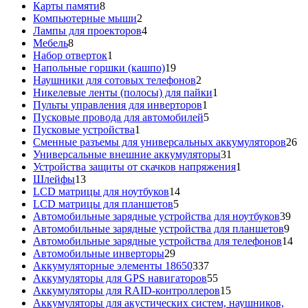
8
товар
Карты памяти
8
товаров
2
Компьютерные мыши
2
товара
4
Лампы для проекторов
4
8
товара
Мебель
8
товаров
1
Набор отверток
1
товар
19
Напольные горшки (кашпо)
19
товаров
2
Наушники для сотовых телефонов
2
товара
1
Никелевые ленты (полосы) для пайки
1
1
товар
Пульты управления для инверторов
1
товар
5
Пусковые провода для автомобилей
5
1
товаров
Пусковые устройства
1
товар
26
Сменные разъемы для универсальных аккумуляторов
26
31
то
Универсальные внешние аккумуляторы
31
товар
1
Устройства защиты от скачков напряжения
1
13
товар
Шлейфы
13
товаров
14
LCD матрицы для ноутбуков
14
5
товаров
LCD матрицы для планшетов
5
товаров
39
Автомобильные зарядные устройства для ноутбуков
39
9
тов
Автомобильные зарядные устройства для планшетов
9
тов
14
Автомобильные зарядные устройства для телефонов
14
29
то
Автомобильные инверторы
29
товаров
337
Аккумуляторные элементы 18650
337
товаров
55
Аккумуляторы для GPS навигаторов
55
товаров
15
Аккумуляторы для RAID-контроллеров
15
товаров
Аккумуляторы для акустических систем, наушников,