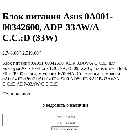
Блок питания Asus 0A001-
00342600, ADP-33AW/A
C.C.:D (33W)
Первоначальная
Текущая
2,748.00
₽
2,519.00
₽
цена
цена:
составляла
Блок питания 0A001-00342600, ADP-33AW/A C.C.:D для
2,519.00₽.
ноутбука Asus EeeBook E202SA, R209, X205, Transformer Book
2,748.00₽.
Flip TP200 серии, Vivobook E200HA. Совместимые модели:
0A001-00342600 0A001-00342700 AD890026 ADP-33AW/A
C.C.:D ADP-33AW/C C.C.:D
Нет в наличии
Уведомить о наличии