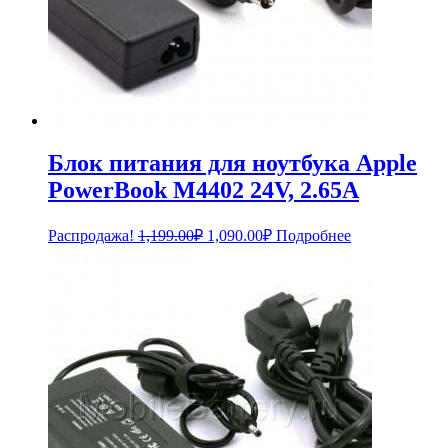
Блок питания для ноутбука Apple
PowerBook M4402 24V, 2.65A
Первоначальная
Текущая
Распродажа!
1,199.00
₽
1,090.00
₽
Подробнее
цена
цена:
составляла
1,090.00₽.
1,199.00₽.