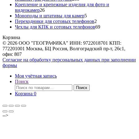
товаров
Крепление и крепежные изделия для фото и
26
видеокамер
26
товаров
5
Моноподы и штативы для камер
5
товаров
2
Переходники для сотовых телефонов
2
товара
69
Чехлы для КПК и сотовых телефонов
69
товаров
Корзина
© 2026 ООО "ГЕОГРАФИКА" ИНН: 9722018701 КПП:
772201001 Москва, БЦ Россия, Волгоградский пр-т, 26с1,
офис 807
Согласие на обработку персональных данных при заполнении
формы
Моя учётная запись
Поиск
Искать:
Поиск
Корзина
0
-->