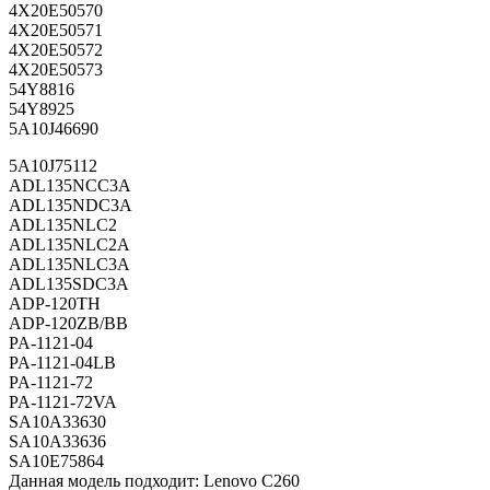
4X20E50570
4X20E50571
4X20E50572
4X20E50573
54Y8816
54Y8925
5A10J46690
5A10J75112
ADL135NCC3A
ADL135NDC3A
ADL135NLC2
ADL135NLC2A
ADL135NLC3A
ADL135SDC3A
ADP-120TH
ADP-120ZB/BB
PA-1121-04
PA-1121-04LB
PA-1121-72
PA-1121-72VA
SA10A33630
SA10A33636
SA10E75864
Данная модель подходит: Lenovo C260