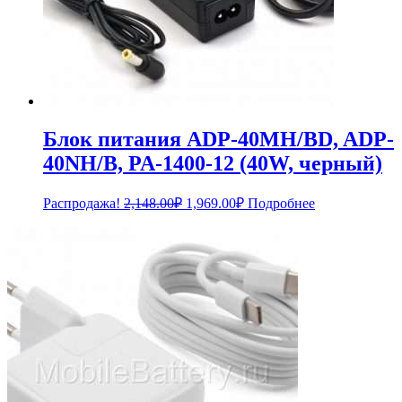
Блок питания ADP-40MH/BD, ADP-
40NH/B, PA-1400-12 (40W, черный)
Первоначальная
Текущая
Распродажа!
2,148.00
₽
1,969.00
₽
Подробнее
цена
цена:
составляла
1,969.00₽.
2,148.00₽.