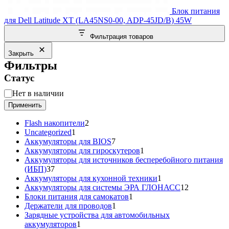
Блок питания
для Dell Latitude XT (LA45NS0-00, ADP-45JD/B) 45W
Фильтрация товаров
Закрыть
Фильтры
Статус
Статус
Нет в наличии
Применить
2
Flash накопители
2
1
товара
Uncategorized
1
товар
7
Аккумуляторы для BIOS
7
товаров
1
Аккумуляторы для гироскутеров
1
товар
Аккумуляторы для источников бесперебойного питания
37
(ИБП)
37
товаров
1
Аккумуляторы для кухонной техники
1
товар
12
Аккумуляторы для системы ЭРА ГЛОНАСС
12
1
товаров
Блоки питания для самокатов
1
1
товар
Держатели для проводов
1
товар
Зарядные устройства для автомобильных
1
аккумуляторов
1