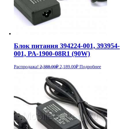
Блок питания 394224-001, 393954-
001, PA-1900-08R1 (90W)
Первоначальная
Текущая
Распродажа!
2,388.00
₽
2,189.00
₽
Подробнее
цена
цена:
составляла
2,189.00₽.
2,388.00₽.