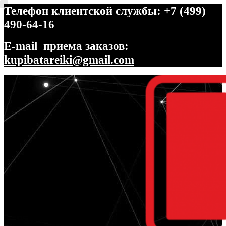
Телефон клиентской службы: +7 (499)
490-64-16
E-mail приема заказов:
kupibatareiki@gmail.com
Перейти
Перейти
к
к
навигации
содержимому