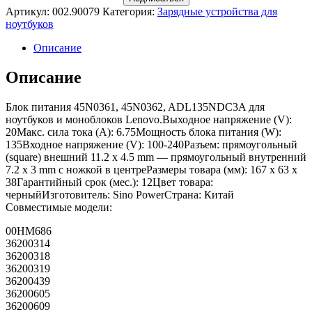
Артикул:
002.90079
Категория:
Зарядные устройства для
ноутбуков
Описание
Описание
Блок питания 45N0361, 45N0362, ADL135NDC3A для
ноутбуков и моноблоков Lenovo.Выходное напряжение (V):
20Макс. сила тока (A): 6.75Мощность блока питания (W):
135Входное напряжение (V): 100-240Разъем: прямоугольный
(square) внешний 11.2 x 4.5 mm — прямоугольный внутренний
7.2 x 3 mm с ножкой в центреРазмеры товара (мм): 167 x 63 x
38Гарантийный срок (мес.): 12Цвет товара:
черныйИзготовитель: Sino PowerСтрана: Китай
Совместимые модели:
00HM686
36200314
36200318
36200319
36200439
36200605
36200609