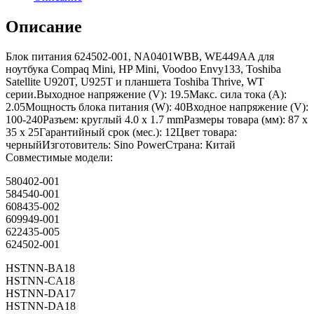
Описание
Блок питания 624502-001, NA0401WBB, WE449AA для
ноутбука Compaq Mini, HP Mini, Voodoo Envy133, Toshiba
Satellite U920T, U925T и планшета Toshiba Thrive, WT
серии.Выходное напряжение (V): 19.5Макс. сила тока (A):
2.05Мощность блока питания (W): 40Входное напряжение (V):
100-240Разъем: круглый 4.0 x 1.7 mmРазмеры товара (мм): 87 x
35 x 25Гарантийный срок (мес.): 12Цвет товара:
черныйИзготовитель: Sino PowerСтрана: Китай
Совместимые модели:
580402-001
584540-001
608435-002
609949-001
622435-005
624502-001
HSTNN-BA18
HSTNN-CA18
HSTNN-DA17
HSTNN-DA18