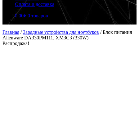
Оплата и доставка
0.00
₽
0 товаров
Главная
/
Зарядные устройства для ноутбуков
/
Блок питания
Alienware DA330PM111, XM3C3 (330W)
Распродажа!