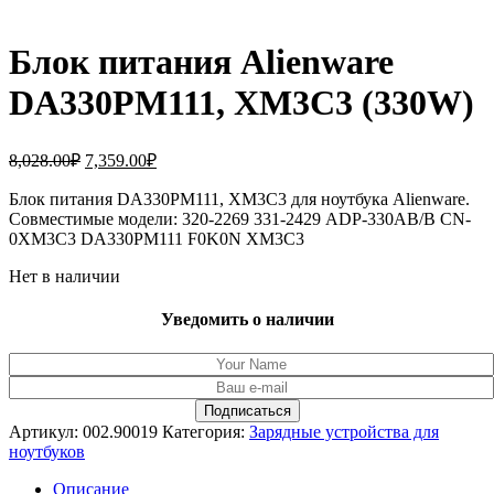
Блок питания Alienware
DA330PM111, XM3C3 (330W)
Первоначальная
Текущая
8,028.00
₽
7,359.00
₽
цена
цена:
составляла
Блок питания DA330PM111, XM3C3 для ноутбука Alienware.
7,359.00₽.
Совместимые модели: 320-2269 331-2429 ADP-330AB/B CN-
8,028.00₽.
0XM3C3 DA330PM111 F0K0N XM3C3
Нет в наличии
Уведомить о наличии
Артикул:
002.90019
Категория:
Зарядные устройства для
ноутбуков
Описание