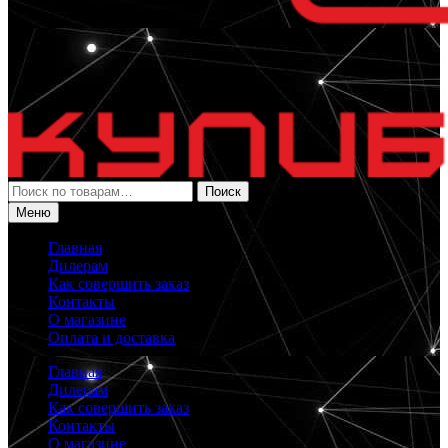
Искать:
Поиск
Меню
Главная
Дилерам
Как совершить заказ
Контакты
О магазине
Оплата и доставка
Главная
Дилерам
Как совершить заказ
Контакты
О магазине