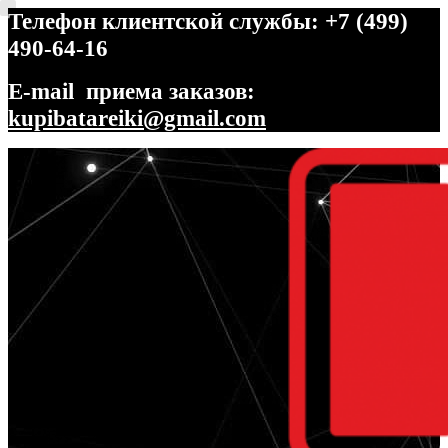
Телефон клиентской службы: +7 (499)
490-64-16
E-mail приема заказов:
kupibatareiki@gmail.com
Перейти
Перейти
к
к
навигации
содержимому