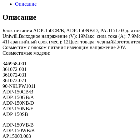
Описание
Описание
Блок питания ADP-150CB/B, ADP-150NB/D, PA-1151-03 для ноутбук
Uniwill.Выходное напряжение (V): 19Макс. сила тока (A): 7.9М
41Гарантийный срок (мес.): 12Цвет товара: черныйИзготовител
Совместим с блоком питания имеющим напряжение 20V.
Совместимые модели:
346958-001
361072-001
361072-031
361072-071
90-N9LPW1011
ADP-150CB/B
ADP-150GB/A
ADP-150NB/D
ADP-150NB/F
ADP-150SB
ADP-150VB/B
ADP-150WB/B
AP.15003.003