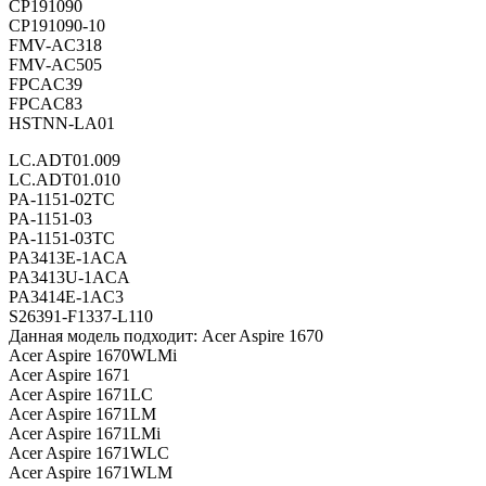
CP191090
CP191090-10
FMV-AC318
FMV-AC505
FPCAC39
FPCAC83
HSTNN-LA01
LC.ADT01.009
LC.ADT01.010
PA-1151-02TC
PA-1151-03
PA-1151-03TC
PA3413E-1ACA
PA3413U-1ACA
PA3414E-1AC3
S26391-F1337-L110
Данная модель подходит: Acer Aspire 1670
Acer Aspire 1670WLMi
Acer Aspire 1671
Acer Aspire 1671LC
Acer Aspire 1671LM
Acer Aspire 1671LMi
Acer Aspire 1671WLC
Acer Aspire 1671WLM