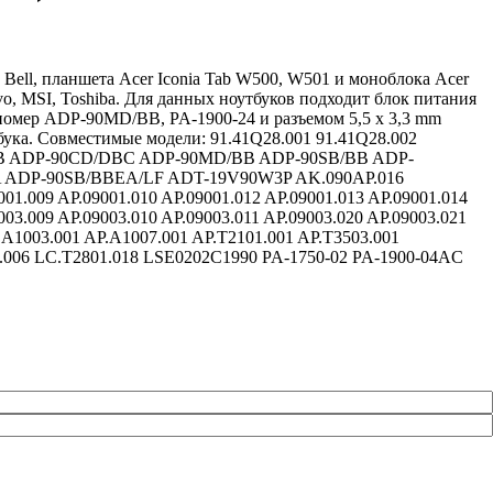
d Bell, планшета Acer Iconia Tab W500, W501 и моноблока Acer
vo, MSI, Toshiba. Для данных ноутбуков подходит блок питания
 номер ADP-90MD/BB, PA-1900-24 и разъемом 5,5 x 3,3 mm
ука. Совместимые модели: 91.41Q28.001 91.41Q28.002
D/DB ADP-90CD/DBC ADP-90MD/BB ADP-90SB/BB ADP-
ADP-90SB/BBEA/LF ADT-19V90W3P AK.090AP.016
001.009 AP.09001.010 AP.09001.012 AP.09001.013 AP.09001.014
003.009 AP.09003.010 AP.09003.011 AP.09003.020 AP.09003.021
.A1003.001 AP.A1007.001 AP.T2101.001 AP.T3503.001
006 LC.T2801.018 LSE0202C1990 PA-1750-02 PA-1900-04AC