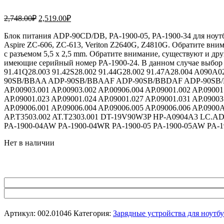
Первоначальная
Текущая
2,748.00
₽
2,519.00
₽
цена
цена:
составляла
Блок питания ADP-90CD/DB, PA-1900-05, PA-1900-34 для ноутбука
2,519.00₽.
Aspire ZC-606, ZC-613, Veriton Z2640G, Z4810G. Обратите вни
2,748.00₽.
с разъемом 5,5 x 2,5 mm. Обратите внимание, существуют и д
имеющие серийный номер PA-1900-24. В данном случае выбор 
91.41Q28.003 91.42S28.002 91.44G28.002 91.47A28.004 
90SB/BBAA ADP-90SB/BBAAF ADP-90SB/BBDAF ADP-90SB/
AP.00903.001 AP.00903.002 AP.00906.004 AP.09001.002 AP.09001
AP.09001.023 AP.09001.024 AP.09001.027 AP.09001.031 AP.09003
AP.09006.001 AP.09006.004 AP.09006.005 AP.09006.006 AP.0900
AP.T3503.002 AT.T2303.001 DT-19V90W3P HP-A0904A3 LC.AD
PA-1900-04AW PA-1900-04WR PA-1900-05 PA-1900-05AW PA-19
Нет в наличии
Артикул:
002.01046
Категория:
Зарядные устройства для ноутб