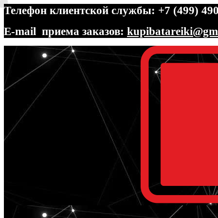
Телефон клиентской службы: +7 (499) 490
E-mail приема заказов:
kupibatareiki@gm
Перейти
Перейти
к
к
навигации
содержимому