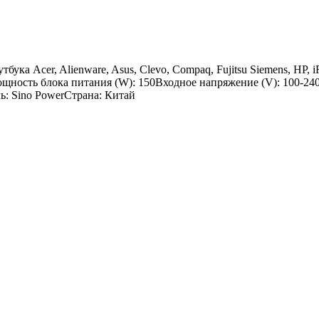
а Acer, Alienware, Asus, Clevo, Compaq, Fujitsu Siemens, HP, iR
ощность блока питания (W): 150Входное напряжение (V): 100-240Р
ь: Sino PowerСтрана: Китай