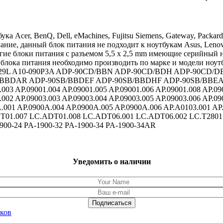
 Acer, BenQ, Dell, eMachines, Fujitsu Siemens, Gateway, Packar
мание, данный блок питания не подходит к ноутбукам Asus, Leno
ругие блоки питания с разъемом 5,5 x 2,5 mm имеющие серийный
блока питания необходимо производить по марке и модели ноутб
A090A029L A10-090P3A ADP-90CD/BBN ADP-90CD/BDH ADP-90C
BBDAR ADP-90SB/BBDEF ADP-90SB/BBDHF ADP-90SB/BBEA 
.003 AP.09001.004 AP.09001.005 AP.09001.006 AP.09001.008 AP.09
.002 AP.09003.003 AP.09003.004 AP.09003.005 AP.09003.006 AP.09
A.001 AP.0900A.004 AP.0900A.005 AP.0900A.006 AP.A0103.001 AP
T01.007 LC.ADT01.008 LC.ADT06.001 LC.ADT06.002 LC.T2801.
00-24 PA-1900-32 PA-1900-34 PA-1900-34AR
Уведомить о наличии
уков