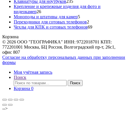
товара
235
Клавиатуры для ноутбуков
235
товаров
Крепление и крепежные изделия для фото и
26
видеокамер
26
товаров
5
Моноподы и штативы для камер
5
товаров
2
Переходники для сотовых телефонов
2
товара
69
Чехлы для КПК и сотовых телефонов
69
товаров
Корзина
© 2026 ООО "ГЕОГРАФИКА" ИНН: 9722018701 КПП:
772201001 Москва, БЦ Россия, Волгоградский пр-т, 26с1,
офис 807
Согласие на обработку персональных данных при заполнении
формы
Моя учётная запись
Поиск
Искать:
Поиск
Корзина
0
-->