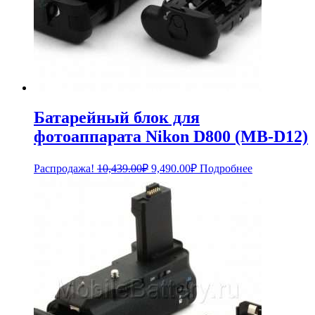
Батарейный блок для
фотоаппарата Nikon D800 (MB-D12)
Первоначальная
Текущая
Распродажа!
10,439.00
₽
9,490.00
₽
Подробнее
цена
цена:
составляла
9,490.00₽.
10,439.00₽.