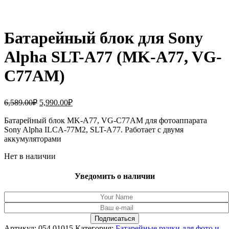
Батарейный блок для Sony
Alpha SLT-A77 (MK-A77, VG-
C77AM)
Первоначальная
Текущая
6,589.00
₽
5,990.00
₽
цена
цена:
составляла
Батарейный блок MK-A77, VG-C77AM для фотоаппарата
5,990.00₽.
Sony Alpha ILCA-77M2, SLT-A77. Работает с двумя
6,589.00₽.
аккумуляторами
Нет в наличии
Уведомить о наличии
Артикул:
054.01015
Категория:
Батарейные ручки для фото и