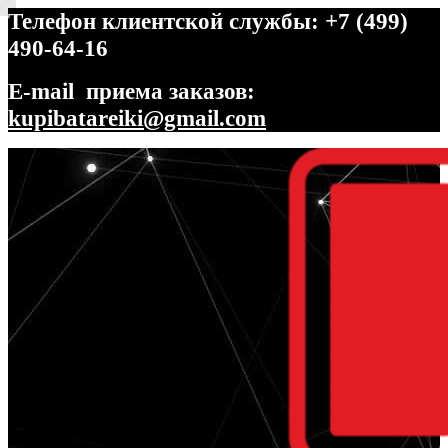
Телефон клиентской службы: +7 (499)
490-64-16
E-mail приема заказов:
kupibatareiki@gmail.com
Перейти
Перейти
к
к
навигации
содержимому