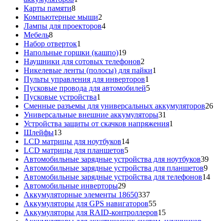
8
товар
Карты памяти
8
товаров
2
Компьютерные мыши
2
товара
4
Лампы для проекторов
4
8
товара
Мебель
8
товаров
1
Набор отверток
1
товар
19
Напольные горшки (кашпо)
19
товаров
2
Наушники для сотовых телефонов
2
товара
1
Никелевые ленты (полосы) для пайки
1
1
товар
Пульты управления для инверторов
1
товар
5
Пусковые провода для автомобилей
5
1
товаров
Пусковые устройства
1
товар
26
Сменные разъемы для универсальных аккумуляторов
26
31
то
Универсальные внешние аккумуляторы
31
товар
1
Устройства защиты от скачков напряжения
1
13
товар
Шлейфы
13
товаров
14
LCD матрицы для ноутбуков
14
5
товаров
LCD матрицы для планшетов
5
товаров
39
Автомобильные зарядные устройства для ноутбуков
39
9
тов
Автомобильные зарядные устройства для планшетов
9
тов
14
Автомобильные зарядные устройства для телефонов
14
29
то
Автомобильные инверторы
29
товаров
337
Аккумуляторные элементы 18650
337
товаров
55
Аккумуляторы для GPS навигаторов
55
товаров
15
Аккумуляторы для RAID-контроллеров
15
товаров