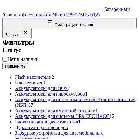
Батарейный
блок для фотоаппарата Nikon D800 (MB-D12)
Фильтрация товаров
Закрыть
Фильтры
Статус
Статус
Нет в наличии
Применить
2
Flash накопители
2
1
товара
Uncategorized
1
товар
7
Аккумуляторы для BIOS
7
товаров
1
Аккумуляторы для гироскутеров
1
товар
Аккумуляторы для источников бесперебойного питания
37
(ИБП)
37
товаров
1
Аккумуляторы для кухонной техники
1
товар
12
Аккумуляторы для системы ЭРА ГЛОНАСС
12
1
товаров
Блоки питания для самокатов
1
1
товар
Держатели для проводов
1
товар
Зарядные устройства для автомобильных
1
аккумуляторов
1