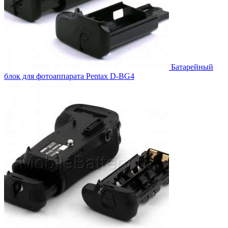
Батарейный
блок для фотоаппарата Pentax D-BG4