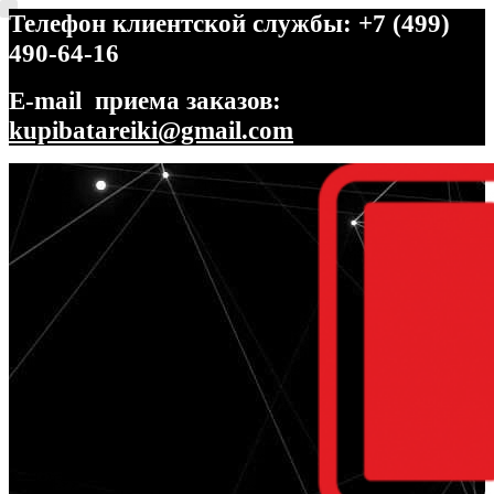
Телефон клиентской службы: +7 (499)
490-64-16
E-mail приема заказов:
kupibatareiki@gmail.com
Перейти
Перейти
к
к
навигации
содержимому