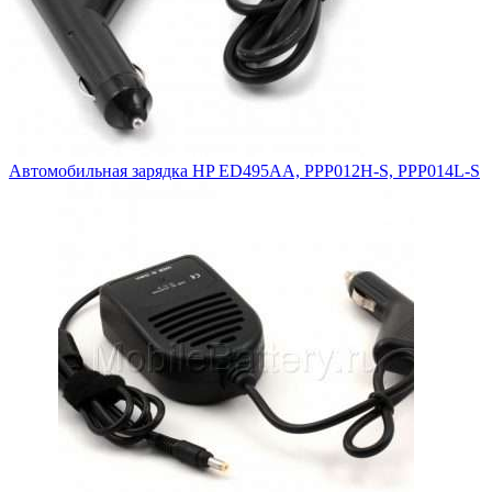
Автомобильная зарядка HP ED495AA, PPP012H-S, PPP014L-S