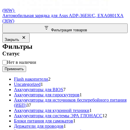
(90W)
Автомобильная зарядка для Asus ADP-36EH/C, EXA0801XA
(36W)
Фильтрация товаров
Закрыть
Фильтры
Статус
Статус
Нет в наличии
Применить
2
Flash накопители
2
1
товара
Uncategorized
1
товар
7
Аккумуляторы для BIOS
7
товаров
1
Аккумуляторы для гироскутеров
1
товар
Аккумуляторы для источников бесперебойного питания
37
(ИБП)
37
товаров
1
Аккумуляторы для кухонной техники
1
товар
12
Аккумуляторы для системы ЭРА ГЛОНАСС
12
1
товаров
Блоки питания для самокатов
1
1
товар
Держатели для проводов
1