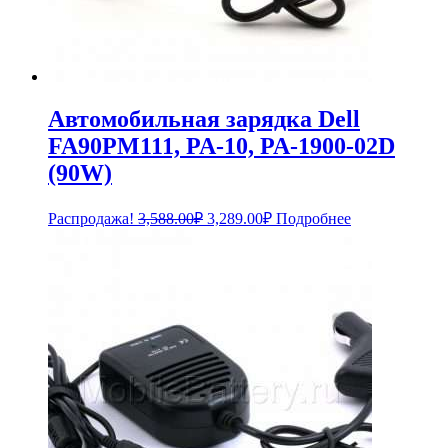
Автомобильная зарядка Dell
FA90PM111, PA-10, PA-1900-02D
(90W)
Первоначальная
Текущая
Распродажа!
3,588.00
₽
3,289.00
₽
Подробнее
цена
цена:
составляла
3,289.00₽.
3,588.00₽.