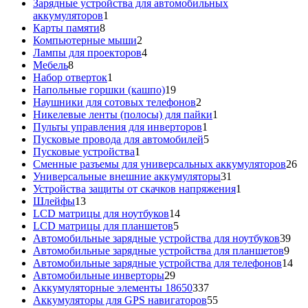
товар
Зарядные устройства для автомобильных
1
аккумуляторов
1
8
товар
Карты памяти
8
товаров
2
Компьютерные мыши
2
товара
4
Лампы для проекторов
4
8
товара
Мебель
8
товаров
1
Набор отверток
1
товар
19
Напольные горшки (кашпо)
19
товаров
2
Наушники для сотовых телефонов
2
товара
1
Никелевые ленты (полосы) для пайки
1
1
товар
Пульты управления для инверторов
1
товар
5
Пусковые провода для автомобилей
5
1
товаров
Пусковые устройства
1
товар
26
Сменные разъемы для универсальных аккумуляторов
26
31
то
Универсальные внешние аккумуляторы
31
товар
1
Устройства защиты от скачков напряжения
1
13
товар
Шлейфы
13
товаров
14
LCD матрицы для ноутбуков
14
5
товаров
LCD матрицы для планшетов
5
товаров
39
Автомобильные зарядные устройства для ноутбуков
39
9
тов
Автомобильные зарядные устройства для планшетов
9
тов
14
Автомобильные зарядные устройства для телефонов
14
29
то
Автомобильные инверторы
29
товаров
337
Аккумуляторные элементы 18650
337
товаров
55
Аккумуляторы для GPS навигаторов
55