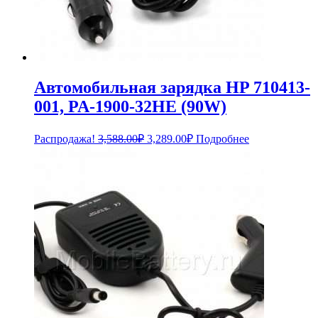
Автомобильная зарядка HP 710413-
001, PA-1900-32HE (90W)
Первоначальная
Текущая
Распродажа!
3,588.00
₽
3,289.00
₽
Подробнее
цена
цена:
составляла
3,289.00₽.
3,588.00₽.