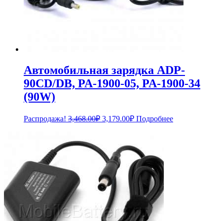
Автомобильная зарядка ADP-
90CD/DB, PA-1900-05, PA-1900-34
(90W)
Первоначальная
Текущая
Распродажа!
3,468.00
₽
3,179.00
₽
Подробнее
цена
цена:
составляла
3,179.00₽.
3,468.00₽.