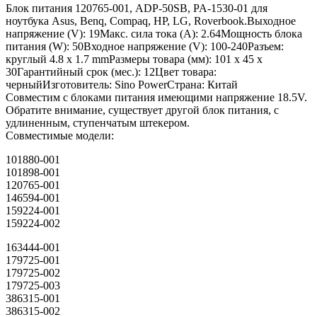
Блок питания 120765-001, ADP-50SB, PA-1530-01 для
ноутбука Asus, Benq, Compaq, HP, LG, Roverbook.Выходное
напряжение (V): 19Макс. сила тока (A): 2.64Мощность блока
питания (W): 50Входное напряжение (V): 100-240Разъем:
круглый 4.8 x 1.7 mmРазмеры товара (мм): 101 x 45 x
30Гарантийный срок (мес.): 12Цвет товара:
черныйИзготовитель: Sino PowerСтрана: Китай
Совместим с блоками питания имеющими напряжение 18.5V.
Обратите внимание, существует другой блок питания, с
удлиненным, ступенчатым штекером.
Совместимые модели:
101880-001
101898-001
120765-001
146594-001
159224-001
159224-002
163444-001
179725-001
179725-002
179725-003
386315-001
386315-002