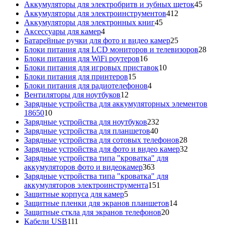
товаров
45
Аккумуляторы для электробритв и зубных щеток
45
412
товар
Аккумуляторы для электроинструментов
412
45
товаров
Аккумуляторы для электронных книг
45
4
товаров
Аксессуары для камер
4
товара
25
Батарейные ручки для фото и видео камер
25
товаров
28
Блоки питания для LCD мониторов и телевизоров
28
16
това
Блоки питания для WiFi роутеров
16
товаров
10
Блоки питания для игровых приставок
10
15
товаров
Блоки питания для принтеров
15
товаров
4
Блоки питания для радиотелефонов
4
12
товара
Вентиляторы для ноутбуков
12
товаров
Зарядные устройства для аккумуляторных элементов
10
18650
10
товаров
232
Зарядные устройства для ноутбуков
232
40
товара
Зарядные устройства для планшетов
40
товаров
28
Зарядные устройства для сотовых телефонов
28
товаров
32
Зарядные устройства для фото и видео камер
32
товара
Зарядные устройства типа "кроватка" для
363
аккумуляторов фото и видеокамер
363
товара
Зарядные устройства типа "кроватка" для
151
аккумуляторов электроинструмента
151
5
товар
Защитные корпуса для камер
5
товаров
14
Защитные пленки для экранов планшетов
14
20
товаров
Защитные сткла для экранов телефонов
20
111
товаров
Кабели USB
111