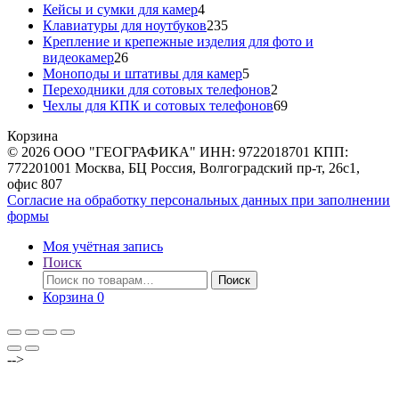
товаров
4
Кейсы и сумки для камер
4
товара
235
Клавиатуры для ноутбуков
235
товаров
Крепление и крепежные изделия для фото и
26
видеокамер
26
товаров
5
Моноподы и штативы для камер
5
товаров
2
Переходники для сотовых телефонов
2
товара
69
Чехлы для КПК и сотовых телефонов
69
товаров
Корзина
© 2026 ООО "ГЕОГРАФИКА" ИНН: 9722018701 КПП:
772201001 Москва, БЦ Россия, Волгоградский пр-т, 26с1,
офис 807
Согласие на обработку персональных данных при заполнении
формы
Моя учётная запись
Поиск
Искать:
Поиск
Корзина
0
-->