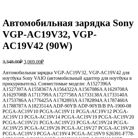
Автомобильная зарядка Sony
VGP-AC19V32, VGP-
AC19V42 (90W)
Первоначальная
Текущая
3,348.00
₽
3,069.00
₽
цена
цена:
составляла
Автомобильная зарядка VGP-AC19V32, VGP-AC19V42 для
3,069.00₽.
ноутбука Sony VAIO (автомобильный адаптер для ноутбука в
3,348.00₽.
прикуриватель). Совместимые модели: A1527396A
A1527397A A1558367A A1564322A A1567086A A1629708A
A1629708B A1711799A A1727758A A1733138A A1733140A
A1753786A A1776425A A1782893A A1782894A A1787460A
A1788787A A1823514A ADP-90YB ADP-90YB/B PA-1900-08
PCGA-AC19V10 PCGA-AC19V11 PCGA-AC19V12 PCGA-
AC19V13 PCGA-AC19V14 PCGA-AC19V19 PCGA-AC19V20
PCGA-AC19V21 PCGA-AC19V23 PCGA-AC19V24 PCGA-
AC19V25 PCGA-AC19V26 PCGA-AC19V27 PCGA-AC19V28
PCGA-AC19V3 PCGA-AC19V4 PCGA-AC19V9 S26391-F778-