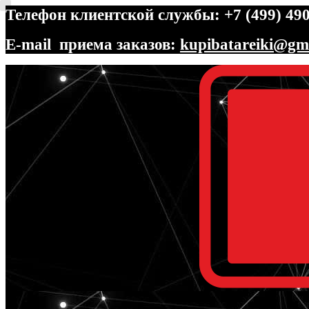
Телефон клиентской службы: +7 (499) 490
E-mail приема заказов:
kupibatareiki@gm
Перейти
Перейти
к
к
навигации
содержимому