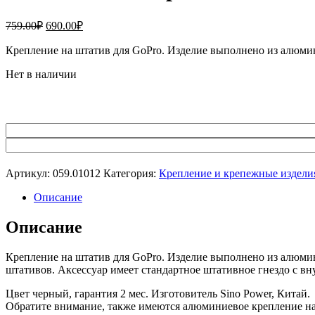
Первоначальная
Текущая
759.00
₽
690.00
₽
цена
цена:
составляла
Крепление на штатив для GoPro. Изделие выполнено из алюмин
690.00₽.
759.00₽.
Нет в наличии
Артикул:
059.01012
Категория:
Крепление и крепежные изделия
Описание
Описание
Крепление на штатив для GoPro. Изделие выполнено из алюми
штативов. Аксессуар имеет стандартное штативное гнездо с вн
Цвет черный, гарантия 2 мес. Изготовитель Sino Power, Китай.
Обратите внимание, также имеются алюминиевое крепление на