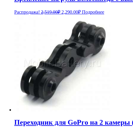
Первоначальная
Текущая
Распродажа!
2,519.00
₽
2,290.00
₽
Подробнее
цена
цена:
составляла
2,290.00₽.
2,519.00₽.
Переходник для GoPro на 2 камеры