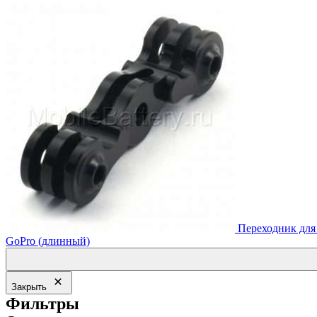
составляла
1,040.00₽.
1,144.00₽.
Переходник для
GoPro (длинный)
Закрыть
Фильтры