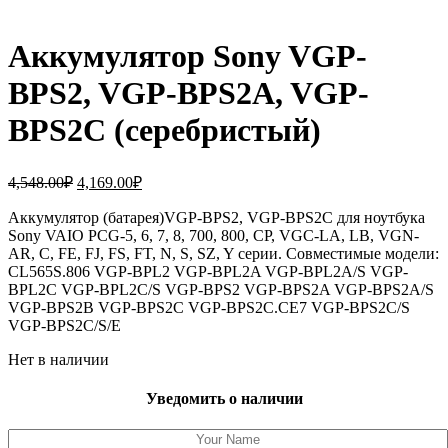
Аккумулятор Sony VGP-
BPS2, VGP-BPS2A, VGP-
BPS2C (серебристый)
Первоначальная
Текущая
4,548.00
₽
4,169.00
₽
цена
цена:
составляла
Аккумулятор (батарея)VGP-BPS2, VGP-BPS2C для ноутбука
4,169.00₽.
Sony VAIO PCG-5, 6, 7, 8, 700, 800, CP, VGC-LA, LB, VGN-
4,548.00₽.
AR, C, FE, FJ, FS, FT, N, S, SZ, Y серии. Совместимые модели:
CL565S.806 VGP-BPL2 VGP-BPL2A VGP-BPL2A/S VGP-
BPL2C VGP-BPL2C/S VGP-BPS2 VGP-BPS2A VGP-BPS2A/S
VGP-BPS2B VGP-BPS2C VGP-BPS2C.CE7 VGP-BPS2C/S
VGP-BPS2C/S/E
Нет в наличии
Уведомить о наличии