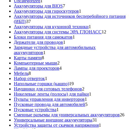
1
товара
Uncategorized
1
товар
7
Аккумуляторы для BIOS
7
товаров
1
Аккумуляторы для гироскутеров
1
товар
Аккумуляторы для источников бесперебойного питания
37
(ИБП)
37
товаров
1
Аккумуляторы для кухонной техники
1
товар
12
Аккумуляторы для системы ЭРА ГЛОНАСС
12
1
товаров
Блоки питания для самокатов
1
1
товар
Держатели для проводов
1
товар
Зарядные устройства для автомобильных
1
аккумуляторов
1
8
товар
Карты памяти
8
товаров
2
Компьютерные мыши
2
товара
4
Лампы для проекторов
4
8
товара
Мебель
8
товаров
1
Набор отверток
1
товар
19
Напольные горшки (кашпо)
19
товаров
2
Наушники для сотовых телефонов
2
товара
1
Никелевые ленты (полосы) для пайки
1
1
товар
Пульты управления для инверторов
1
товар
5
Пусковые провода для автомобилей
5
1
товаров
Пусковые устройства
1
товар
26
Сменные разъемы для универсальных аккумуляторов
26
31
то
Универсальные внешние аккумуляторы
31
товар
1
Устройства защиты от скачков напряжения
1