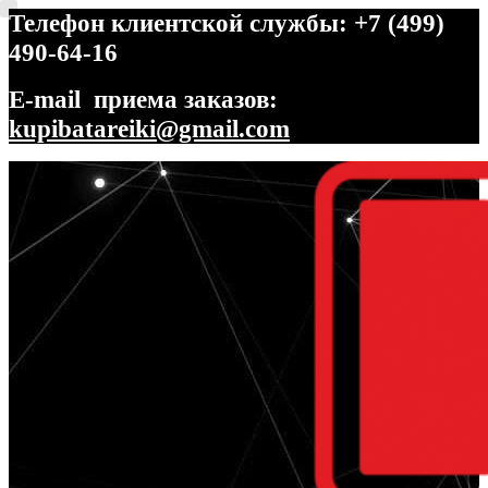
Телефон клиентской службы: +7 (499)
490-64-16
E-mail приема заказов:
kupibatareiki@gmail.com
Перейти
Перейти
к
к
навигации
содержимому