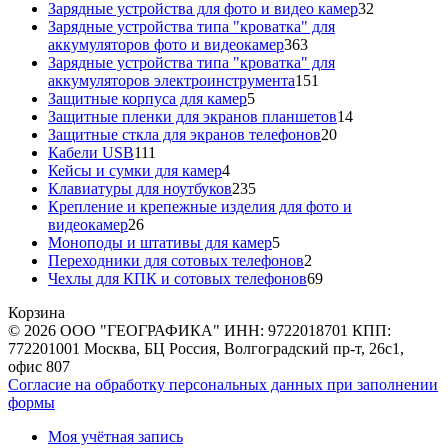
товаров
32
Зарядные устройства для фото и видео камер
32
товара
Зарядные устройства типа "кроватка" для
363
аккумуляторов фото и видеокамер
363
товара
Зарядные устройства типа "кроватка" для
151
аккумуляторов электроинструмента
151
5
товар
Защитные корпуса для камер
5
товаров
14
Защитные пленки для экранов планшетов
14
20
товаров
Защитные сткла для экранов телефонов
20
111
товаров
Кабели USB
111
товаров
4
Кейсы и сумки для камер
4
товара
235
Клавиатуры для ноутбуков
235
товаров
Крепление и крепежные изделия для фото и
26
видеокамер
26
товаров
5
Моноподы и штативы для камер
5
товаров
2
Переходники для сотовых телефонов
2
товара
69
Чехлы для КПК и сотовых телефонов
69
товаров
Корзина
© 2026 ООО "ГЕОГРАФИКА" ИНН: 9722018701 КПП:
772201001 Москва, БЦ Россия, Волгоградский пр-т, 26с1,
офис 807
Согласие на обработку персональных данных при заполнении
формы
Моя учётная запись