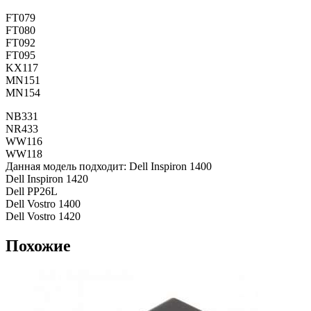
FT079
FT080
FT092
FT095
KX117
MN151
MN154
NB331
NR433
WW116
WW118
Данная модель подходит: Dell Inspiron 1400
Dell Inspiron 1420
Dell PP26L
Dell Vostro 1400
Dell Vostro 1420
Похожие