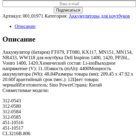
Артикул:
001.01971
Категория:
Аккумуляторы для ноутбуков
Описание
Описание
Аккумулятор (батарея) FT079, FT080, KX117, MN151, MN154,
NR433, WW118 для ноутбука Dell Inspiron 1400, 1420, PP26L,
Vostro 1400, 1420.Химический состав: Li-ionВыходное
напряжение (V): 11.1Емкость (mAh): 4400Мощность
аккумулятора (Wh): 48.84Размеры товара (мм): 209.45 x 47.92 x
20.60Гарантийный срок (мес.): 12Цвет товара:
черныйИзготовитель: Sino PowerСтрана: Китай
Совместимые модели:
312-0543
312-0580
312-0584
312-0585
451-10516
451-10517
CL3216B.806