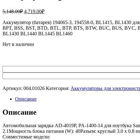
Первоначальная
Текущая
5,148.00
₽
4,719.00
₽
цена
цена:
составляла
Аккумулятор (батарея) 194065-3, 194558-0, BL1415, BL1430 
4,719.00₽.
BPT, BSS, BST, BTD, BTL, BTP, BTS, BTW, BUC, BUS, BVC, BV
5,148.00₽.
BL1430 BL1440 BL1445 BL1460
Нет в наличии
Артикул:
004.01026
Категория:
Аккумуляторы для электроинст
Описание
Описание
Автомобильная зарядка AD-4019P, PA-1400-14 для ноутбука Sam
2.1Мощность блока питания (W): 40Разъем: круглый 3.0 x 0.8 m
Совместимые модели: