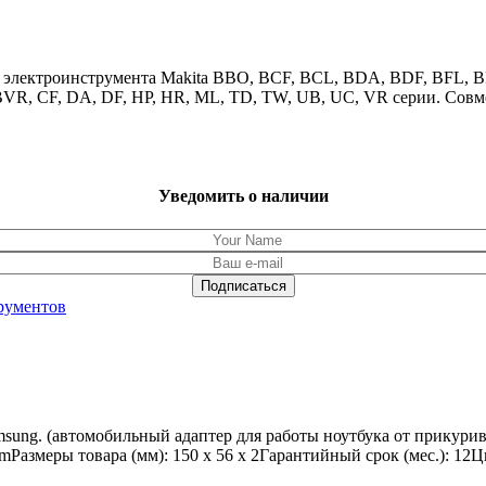
для электроинструмента Makita BBO, BCF, BCL, BDA, BDF, BFL,
R, CF, DA, DF, HP, HR, ML, TD, TW, UB, UC, VR серии. Совме
Уведомить о наличии
рументов
sung. (автомобильный адаптер для работы ноутбука от прикурива
mРазмеры товара (мм): 150 x 56 x 2Гарантийный срок (мес.): 12