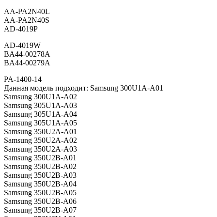
AA-PA2N40L
AA-PA2N40S
AD-4019P
AD-4019W
BA44-00278A
BA44-00279A
PA-1400-14
Данная модель подходит: Samsung 300U1A-A01
Samsung 300U1A-A02
Samsung 305U1A-A03
Samsung 305U1A-A04
Samsung 305U1A-A05
Samsung 350U2A-A01
Samsung 350U2A-A02
Samsung 350U2A-A03
Samsung 350U2B-A01
Samsung 350U2B-A02
Samsung 350U2B-A03
Samsung 350U2B-A04
Samsung 350U2B-A05
Samsung 350U2B-A06
Samsung 350U2B-A07