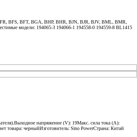
 BFR, BFS, BFT, BGA, BHP, BHR, BJN, BJR, BJV, BML, BMR,
стимые модели: 194065-3 194066-1 194558-0 194559-8 BL1415
теля).Выходное напряжение (V): 19Макс. сила тока (A):
Цвет товара: черныйИзготовитель: Sino PowerСтрана: Китай