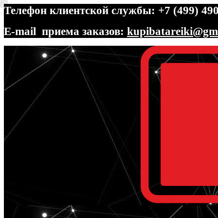
Телефон клиентской службы: +7 (499) 490
E-mail приема заказов:
kupibatareiki@gm
Перейти
Перейти
к
к
навигации
содержимому