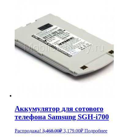
Аккумулятор для сотового
телефона Samsung SGH-i700
Первоначальная
Текущая
Распродажа!
3,468.00
₽
3,179.00
₽
Подробнее
цена
цена: