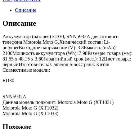
Описание
Описание
Аккумулятор (батарея) ED30, SNN5932A для сотового
телефона Motorola Moto G.Химический состав: Li-
polymerВыходное напряжение (V): 3.8Емкость (mAh):
2100Мощность аккумулятора (Wh): 7.98Размеры товара (мм):
81.55 x 48.15 x 3.60Гарантийный срок (мес.): 12Цвет товара:
черныйИзготовитель: Cameron SinoСтрана: Китай
Совместимые модели:
ED30
SNN5932A
Данная модель подходит: Motorola Moto G (XT1031)
Motorola Moto G (XT1032)
Motorola Moto G (XT1033)
Похожие