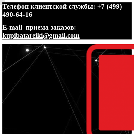
Телефон клиентской службы: +7 (499)
490-64-16
E-mail приема заказов:
kupibatareiki@gmail.com
Перейти
Перейти
к
к
навигации
содержимому