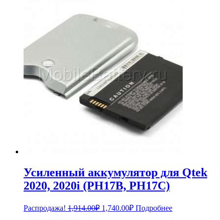
составляла
3,179.00₽.
3,468.00₽.
Усиленный аккумулятор для Qtek
2020, 2020i (PH17B, PH17C)
Первоначальная
Текущая
Распродажа!
1,914.00
₽
1,740.00
₽
Подробнее
цена
цена: