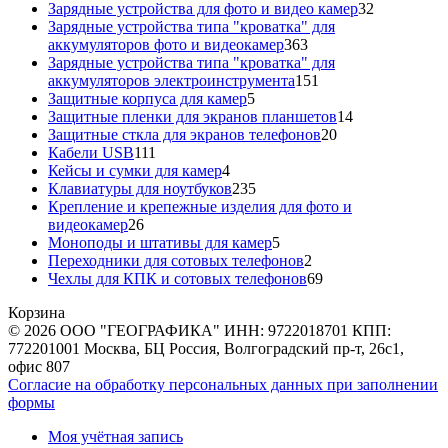
товаров
32
Зарядные устройства для фото и видео камер
32
товара
Зарядные устройства типа "кроватка" для
363
аккумуляторов фото и видеокамер
363
товара
Зарядные устройства типа "кроватка" для
151
аккумуляторов электроинструмента
151
5
товар
Защитные корпуса для камер
5
товаров
14
Защитные пленки для экранов планшетов
14
20
товаров
Защитные сткла для экранов телефонов
20
111
товаров
Кабели USB
111
товаров
4
Кейсы и сумки для камер
4
товара
235
Клавиатуры для ноутбуков
235
товаров
Крепление и крепежные изделия для фото и
26
видеокамер
26
товаров
5
Моноподы и штативы для камер
5
товаров
2
Переходники для сотовых телефонов
2
товара
69
Чехлы для КПК и сотовых телефонов
69
товаров
Корзина
© 2026 ООО "ГЕОГРАФИКА" ИНН: 9722018701 КПП:
772201001 Москва, БЦ Россия, Волгоградский пр-т, 26с1,
офис 807
Согласие на обработку персональных данных при заполнении
формы
Моя учётная запись