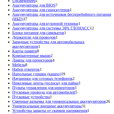
1
товара
Uncategorized
1
товар
7
Аккумуляторы для BIOS
7
товаров
1
Аккумуляторы для гироскутеров
1
товар
Аккумуляторы для источников бесперебойного питания
37
(ИБП)
37
товаров
1
Аккумуляторы для кухонной техники
1
товар
12
Аккумуляторы для системы ЭРА ГЛОНАСС
12
1
товаров
Блоки питания для самокатов
1
1
товар
Держатели для проводов
1
товар
Зарядные устройства для автомобильных
1
аккумуляторов
1
8
товар
Карты памяти
8
товаров
2
Компьютерные мыши
2
товара
4
Лампы для проекторов
4
8
товара
Мебель
8
товаров
1
Набор отверток
1
товар
19
Напольные горшки (кашпо)
19
товаров
2
Наушники для сотовых телефонов
2
товара
1
Никелевые ленты (полосы) для пайки
1
1
товар
Пульты управления для инверторов
1
товар
5
Пусковые провода для автомобилей
5
1
товаров
Пусковые устройства
1
товар
26
Сменные разъемы для универсальных аккумуляторов
26
31
то
Универсальные внешние аккумуляторы
31
товар
1
Устройства защиты от скачков напряжения
1