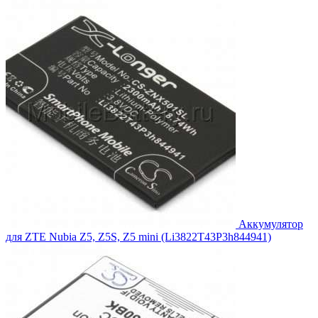
составляла
1,140.00₽.
1,254.00₽.
Аккумулятор
для ZTE Nubia Z5, Z5S, Z5 mini (Li3822T43P3h844941)