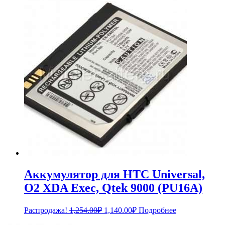
составляла
1,740.00₽.
1,914.00₽.
Аккумулятор для HTC Universal,
O2 XDA Exec, Qtek 9000 (PU16A)
Первоначальная
Текущая
Распродажа!
1,254.00
₽
1,140.00
₽
Подробнее
цена
цена: