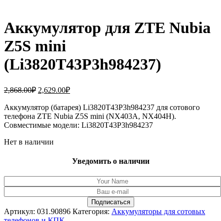
Аккумулятор для ZTE Nubia
Z5S mini
(Li3820T43P3h984237)
Первоначальная
Текущая
2,868.00
₽
2,629.00
₽
цена
цена:
составляла
Аккумулятор (батарея) Li3820T43P3h984237 для сотового
2,629.00₽.
телефона ZTE Nubia Z5S mini (NX403A, NX404H).
2,868.00₽.
Совместимые модели: Li3820T43P3h984237
Нет в наличии
Уведомить о наличии
Артикул:
031.90896
Категория:
Аккумуляторы для сотовых
телефонов и КПК