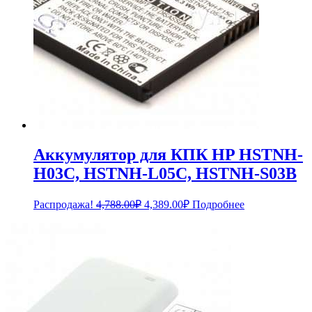
Аккумулятор для КПК HP HSTNH-
H03C, HSTNH-L05C, HSTNH-S03B
Первоначальная
Текущая
Распродажа!
4,788.00
₽
4,389.00
₽
Подробнее
цена
цена:
составляла
4,389.00₽.
4,788.00₽.