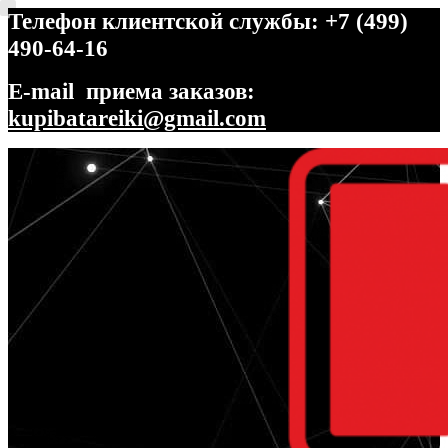
Телефон клиентской службы: +7 (499)
490-64-16
E-mail приема заказов:
kupibatareiki@gmail.com
Перейти
Перейти
к
к
навигации
содержимому