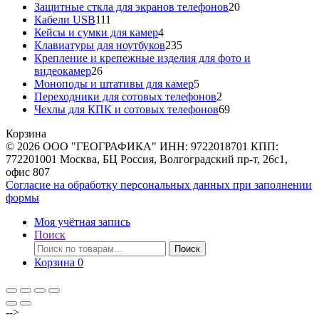
20
товаров
Защитные сткла для экранов телефонов
20
111
товаров
Кабели USB
111
товаров
4
Кейсы и сумки для камер
4
товара
235
Клавиатуры для ноутбуков
235
товаров
Крепление и крепежные изделия для фото и
26
видеокамер
26
товаров
5
Моноподы и штативы для камер
5
товаров
2
Переходники для сотовых телефонов
2
товара
69
Чехлы для КПК и сотовых телефонов
69
товаров
Корзина
© 2026 ООО "ГЕОГРАФИКА" ИНН: 9722018701 КПП:
772201001 Москва, БЦ Россия, Волгоградский пр-т, 26с1,
офис 807
Согласие на обработку персональных данных при заполнении
формы
Моя учётная запись
Поиск
Искать:
Поиск
Корзина
0
-->