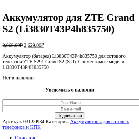
Аккумулятор для ZTE Grand
S2 (Li3830T43P4h835750)
Первоначальная
Текущая
2,868.00
₽
2,629.00
₽
цена
цена:
составляла
Аккумулятор (батарея) Li3830T43P4h835750 для сотового
2,629.00₽.
телефона ZTE S291 Grand S2 (S II). Совместимые модели:
2,868.00₽.
Li3830T43P4H835750
Нет в наличии
Уведомить о наличии
Артикул:
031.90934
Категория:
Аккумуляторы для сотовых
телефонов и КПК
Описание