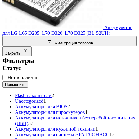
Аккумулятор
для LG L65 D285, L70 D320, L70 D325 (BL-52UH)
Фильтрация товаров
Закрыть
Фильтры
Статус
Статус
Нет в наличии
Применить
2
Flash накопители
2
1
товара
Uncategorized
1
товар
7
Аккумуляторы для BIOS
7
товаров
1
Аккумуляторы для гироскутеров
1
товар
Аккумуляторы для источников бесперебойного питания
37
(ИБП)
37
товаров
1
Аккумуляторы для кухонной техники
1
товар
12
Аккумуляторы для системы ЭРА ГЛОНАСС
12