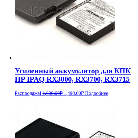
Усиленный аккумулятор для КПК
HP IPAQ RX3000, RX3700, RX3715
Первоначальная
Текущая
Распродажа!
1,639.00
₽
1,490.00
₽
Подробнее
цена
цена:
составляла
1,490.00₽.
1,639.00₽.