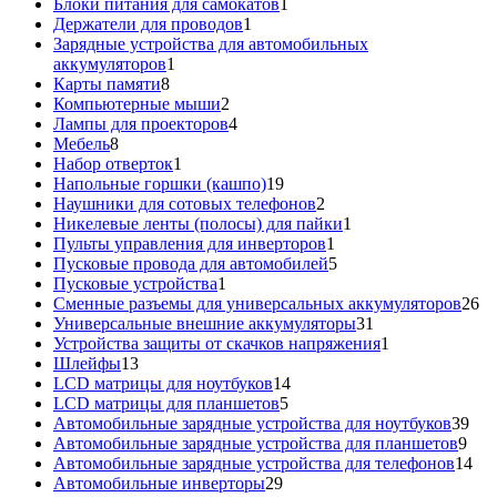
1
товаров
Блоки питания для самокатов
1
1
товар
Держатели для проводов
1
товар
Зарядные устройства для автомобильных
1
аккумуляторов
1
8
товар
Карты памяти
8
товаров
2
Компьютерные мыши
2
товара
4
Лампы для проекторов
4
8
товара
Мебель
8
товаров
1
Набор отверток
1
товар
19
Напольные горшки (кашпо)
19
товаров
2
Наушники для сотовых телефонов
2
товара
1
Никелевые ленты (полосы) для пайки
1
1
товар
Пульты управления для инверторов
1
товар
5
Пусковые провода для автомобилей
5
1
товаров
Пусковые устройства
1
товар
26
Сменные разъемы для универсальных аккумуляторов
26
31
то
Универсальные внешние аккумуляторы
31
товар
1
Устройства защиты от скачков напряжения
1
13
товар
Шлейфы
13
товаров
14
LCD матрицы для ноутбуков
14
5
товаров
LCD матрицы для планшетов
5
товаров
39
Автомобильные зарядные устройства для ноутбуков
39
9
тов
Автомобильные зарядные устройства для планшетов
9
тов
14
Автомобильные зарядные устройства для телефонов
14
29
то
Автомобильные инверторы
29