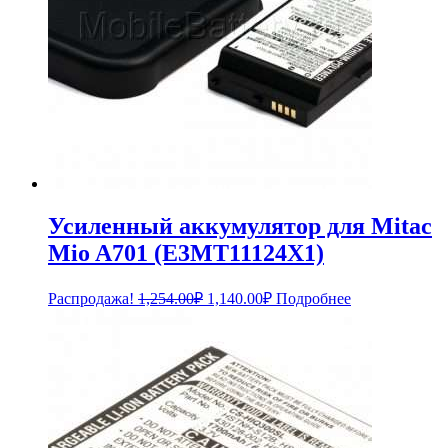
Усиленный аккумулятор для Mitac
Mio A701 (E3MT11124X1)
Первоначальная
Текущая
Распродажа!
1,254.00
₽
1,140.00
₽
Подробнее
цена
цена:
составляла
1,140.00₽.
1,254.00₽.