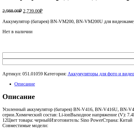
Первоначальная
Текущая
2,988.00
₽
2,739.00
₽
цена
цена:
составляла
Аккумулятор (батарея) BN-VM200, BN-VM200U для видеок
2,739.00₽.
2,988.00₽.
Нет в наличии
Артикул:
051.01059
Категория:
Аккумуляторы для фото и виде
Описание
Описание
Усиленный аккумулятор (батарея) BN-V416, BN-V416U, BN-V4
серии.Химический состав: Li-ionВыходное напряжение (V): 7.4Е
12Цвет товара: черныйИзготовитель: Sino PowerСтрана: Китай
Совместимые модели: