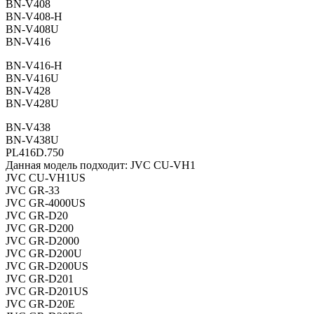
BN-V408
BN-V408-H
BN-V408U
BN-V416
BN-V416-H
BN-V416U
BN-V428
BN-V428U
BN-V438
BN-V438U
PL416D.750
Данная модель подходит: JVC CU-VH1
JVC CU-VH1US
JVC GR-33
JVC GR-4000US
JVC GR-D20
JVC GR-D200
JVC GR-D2000
JVC GR-D200U
JVC GR-D200US
JVC GR-D201
JVC GR-D201US
JVC GR-D20E