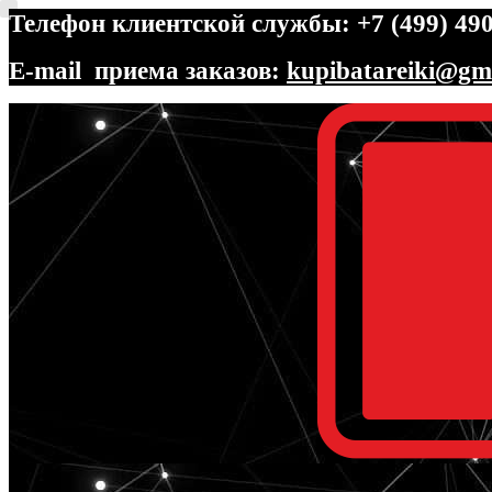
Телефон клиентской службы: +7 (499) 490
E-mail приема заказов:
kupibatareiki@gm
Перейти
Перейти
к
к
навигации
содержимому