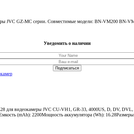
амеры JVC GZ-MC серии. Совместимые модели: BN-VM200 BN
Уведомить о наличии
окамер
28 для видеокамеры JVC CU-VH1, GR-33, 4000US, D, DV, DVL,
мкость (mAh): 2200Мощность аккумулятора (Wh): 16.28Размеры то