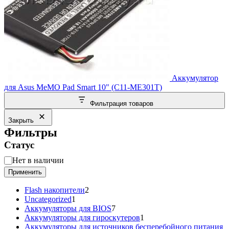
Аккумулятор
для Asus MeMO Pad Smart 10" (C11-ME301T)
Фильтрация товаров
Закрыть
Фильтры
Статус
Статус
Нет в наличии
Применить
2
Flash накопители
2
1
товара
Uncategorized
1
товар
7
Аккумуляторы для BIOS
7
товаров
1
Аккумуляторы для гироскутеров
1
товар
Аккумуляторы для источников бесперебойного питания