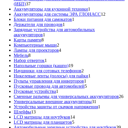
37
(ИБП)
37
товаров
1
Аккумуляторы для кухонной техники
1
товар
12
Аккумуляторы для системы ЭРА ГЛОНАСС
12
1
товаров
Блоки питания для самокатов
1
1
товар
Держатели для проводов
1
товар
Зарядные устройства для автомобильных
1
аккумуляторов
1
8
товар
Карты памяти
8
товаров
2
Компьютерные мыши
2
товара
4
Лампы для проекторов
4
8
товара
Мебель
8
товаров
1
Набор отверток
1
товар
19
Напольные горшки (кашпо)
19
товаров
2
Наушники для сотовых телефонов
2
товара
1
Никелевые ленты (полосы) для пайки
1
1
товар
Пульты управления для инверторов
1
товар
5
Пусковые провода для автомобилей
5
1
товаров
Пусковые устройства
1
товар
26
Сменные разъемы для универсальных аккумуляторов
26
31
то
Универсальные внешние аккумуляторы
31
товар
1
Устройства защиты от скачков напряжения
1
13
товар
Шлейфы
13
товаров
14
LCD матрицы для ноутбуков
14
5
товаров
LCD матрицы для планшетов
5
товаров
39
Автомобильные зарядные устройства для ноутбуков
39