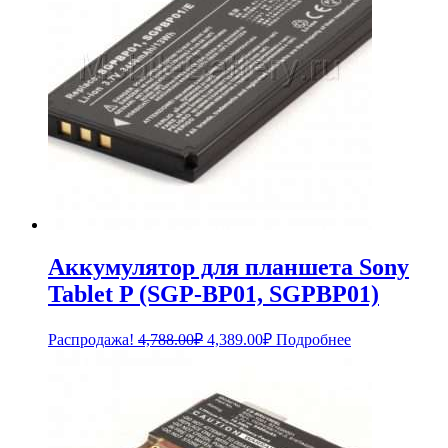
Аккумулятор для планшета Sony
Tablet P (SGP-BP01, SGPBP01)
Первоначальная
Текущая
Распродажа!
4,788.00
₽
4,389.00
₽
Подробнее
цена
цена:
составляла
4,389.00₽.
4,788.00₽.