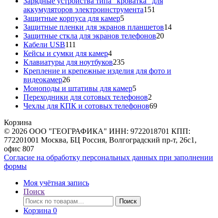
товара
Зарядные устройства типа "кроватка" для
151
аккумуляторов электроинструмента
151
5
товар
Защитные корпуса для камер
5
товаров
14
Защитные пленки для экранов планшетов
14
20
товаров
Защитные сткла для экранов телефонов
20
111
товаров
Кабели USB
111
товаров
4
Кейсы и сумки для камер
4
товара
235
Клавиатуры для ноутбуков
235
товаров
Крепление и крепежные изделия для фото и
26
видеокамер
26
товаров
5
Моноподы и штативы для камер
5
товаров
2
Переходники для сотовых телефонов
2
товара
69
Чехлы для КПК и сотовых телефонов
69
товаров
Корзина
© 2026 ООО "ГЕОГРАФИКА" ИНН: 9722018701 КПП:
772201001 Москва, БЦ Россия, Волгоградский пр-т, 26с1,
офис 807
Согласие на обработку персональных данных при заполнении
формы
Моя учётная запись
Поиск
Искать:
Поиск
Корзина
0