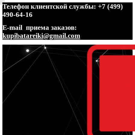
Телефон клиентской службы: +7 (499)
490-64-16
E-mail приема заказов:
kupibatareiki@gmail.com
Перейти
Перейти
к
к
навигации
содержимому