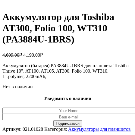
Аккумулятор для Toshiba
AT300, Folio 100, WT310
(PA3884U-1BRS)
Первоначальная
Текущая
4,609.00
₽
4,190.00
₽
цена
цена:
составляла
Аккумулятор (батарея) PA3884U-1BRS для планшета Toshiba
4,190.00₽.
Thrive 10″, AT100, AT105, AT300, Folio 100, WT310.
4,609.00₽.
Li-polymer, 2200mAh,
Нет в наличии
Уведомить о наличии
Артикул:
021.01028
Категория:
Аккумуляторы для планшетов