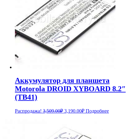
Аккумулятор для планшета
Motorola DROID XYBOARD 8.2″
(TB41)
Первоначальная
Текущая
Распродажа!
3,509.00
₽
3,190.00
₽
Подробнее
цена
цена:
составляла
3,190.00₽.
3,509.00₽.