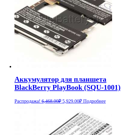
Аккумулятор для планшета
BlackBerry PlayBook (SQU-1001)
Первоначальная
Текущая
Распродажа!
6,468.00
₽
5,929.00
₽
Подробнее
цена
цена:
составляла
5,929.00₽.
6,468.00₽.