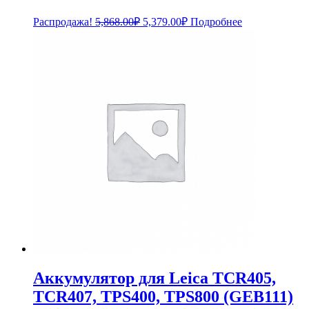
Первоначальная
Текущая
Распродажа!
5,868.00
₽
5,379.00
₽
Подробнее
цена
цена:
составляла
5,379.00₽.
5,868.00₽.
Аккумулятор для Leica TCR405,
TCR407, TPS400, TPS800 (GEB111)