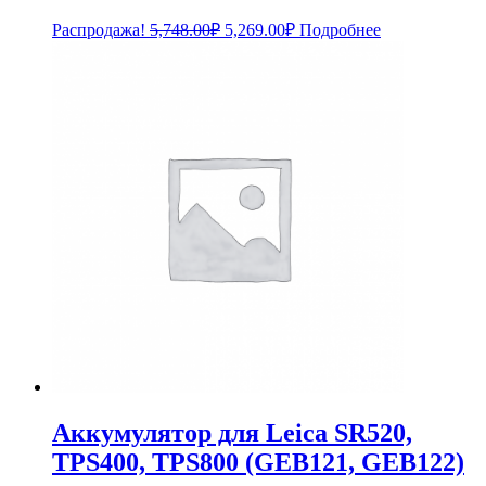
Первоначальная
Текущая
Распродажа!
5,748.00
₽
5,269.00
₽
Подробнее
цена
цена:
составляла
5,269.00₽.
5,748.00₽.
Аккумулятор для Leica SR520,
TPS400, TPS800 (GEB121, GEB122)