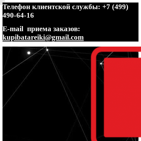
Телефон клиентской службы: +7 (499)
490-64-16
E-mail приема заказов:
kupibatareiki@gmail.com
Перейти
Перейти
к
к
навигации
содержимому