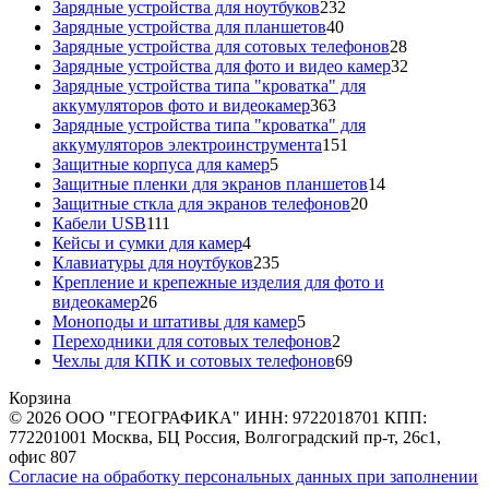
товаров
232
Зарядные устройства для ноутбуков
232
40
товара
Зарядные устройства для планшетов
40
товаров
28
Зарядные устройства для сотовых телефонов
28
товаров
32
Зарядные устройства для фото и видео камер
32
товара
Зарядные устройства типа "кроватка" для
363
аккумуляторов фото и видеокамер
363
товара
Зарядные устройства типа "кроватка" для
151
аккумуляторов электроинструмента
151
5
товар
Защитные корпуса для камер
5
товаров
14
Защитные пленки для экранов планшетов
14
20
товаров
Защитные сткла для экранов телефонов
20
111
товаров
Кабели USB
111
товаров
4
Кейсы и сумки для камер
4
товара
235
Клавиатуры для ноутбуков
235
товаров
Крепление и крепежные изделия для фото и
26
видеокамер
26
товаров
5
Моноподы и штативы для камер
5
товаров
2
Переходники для сотовых телефонов
2
товара
69
Чехлы для КПК и сотовых телефонов
69
товаров
Корзина
© 2026 ООО "ГЕОГРАФИКА" ИНН: 9722018701 КПП:
772201001 Москва, БЦ Россия, Волгоградский пр-т, 26с1,
офис 807
Согласие на обработку персональных данных при заполнении