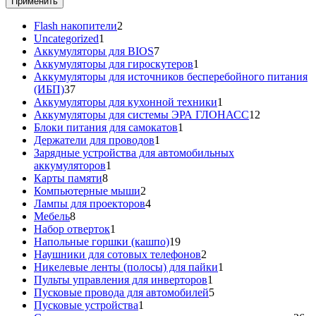
Применить
2
Flash накопители
2
1
товара
Uncategorized
1
товар
7
Аккумуляторы для BIOS
7
товаров
1
Аккумуляторы для гироскутеров
1
товар
Аккумуляторы для источников бесперебойного питания
37
(ИБП)
37
товаров
1
Аккумуляторы для кухонной техники
1
товар
12
Аккумуляторы для системы ЭРА ГЛОНАСС
12
1
товаров
Блоки питания для самокатов
1
1
товар
Держатели для проводов
1
товар
Зарядные устройства для автомобильных
1
аккумуляторов
1
8
товар
Карты памяти
8
товаров
2
Компьютерные мыши
2
товара
4
Лампы для проекторов
4
8
товара
Мебель
8
товаров
1
Набор отверток
1
товар
19
Напольные горшки (кашпо)
19
товаров
2
Наушники для сотовых телефонов
2
товара
1
Никелевые ленты (полосы) для пайки
1
1
товар
Пульты управления для инверторов
1
товар
5
Пусковые провода для автомобилей
5
1
товаров
Пусковые устройства
1