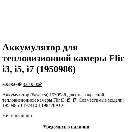
Аккумулятор для
тепловизионной камеры Flir
i3, i5, i7 (1950986)
Первоначальная
Текущая
3,948.00
₽
3,619.00
₽
цена
цена:
составляла
Аккумулятор (батарея) 1950986 для инфракрасной
3,619.00₽.
тепловизионной камеры Flir i3, i5, i7. Совместимые модели:
3,948.00₽.
1950986 T197410 T198470ACC
Нет в наличии
Уведомить о наличии