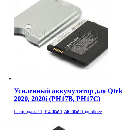
Усиленный аккумулятор для Qtek
2020, 2020i (PH17B, PH17C)
Первоначальная
Текущая
Распродажа!
1,914.00
₽
1,740.00
₽
Подробнее
цена
цена:
составляла
1,740.00₽.
1,914.00₽.