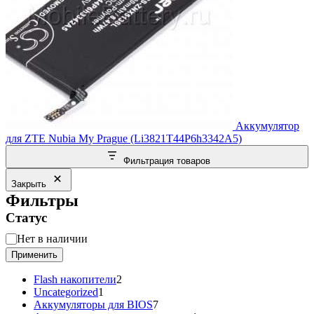
Аккумулятор
для ZTE Nubia My Prague (Li3821T44P6h3342A5)
Фильтрация товаров
Закрыть
Фильтры
Статус
Статус
Нет в наличии
Применить
2
Flash накопители
2
1
товара
Uncategorized
1
товар
7
Аккумуляторы для BIOS
7