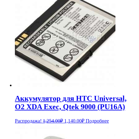
Аккумулятор для HTC Universal,
O2 XDA Exec, Qtek 9000 (PU16A)
Первоначальная
Текущая
Распродажа!
1,254.00
₽
1,140.00
₽
Подробнее
цена
цена:
составляла
1,140.00₽.
1,254.00₽.