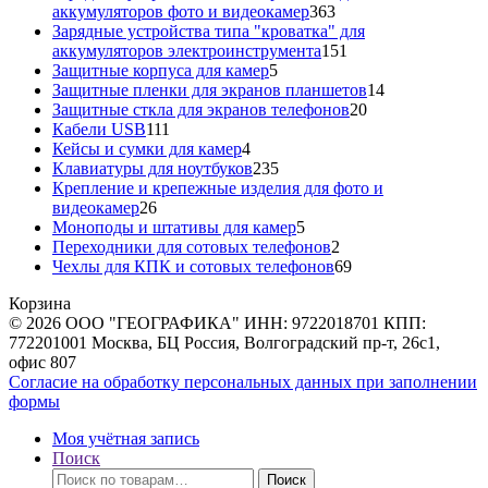
363
аккумуляторов фото и видеокамер
363
товара
Зарядные устройства типа "кроватка" для
151
аккумуляторов электроинструмента
151
5
товар
Защитные корпуса для камер
5
товаров
14
Защитные пленки для экранов планшетов
14
20
товаров
Защитные сткла для экранов телефонов
20
111
товаров
Кабели USB
111
товаров
4
Кейсы и сумки для камер
4
товара
235
Клавиатуры для ноутбуков
235
товаров
Крепление и крепежные изделия для фото и
26
видеокамер
26
товаров
5
Моноподы и штативы для камер
5
товаров
2
Переходники для сотовых телефонов
2
товара
69
Чехлы для КПК и сотовых телефонов
69
товаров
Корзина
© 2026 ООО "ГЕОГРАФИКА" ИНН: 9722018701 КПП:
772201001 Москва, БЦ Россия, Волгоградский пр-т, 26с1,
офис 807
Согласие на обработку персональных данных при заполнении
формы
Моя учётная запись
Поиск
Искать:
Поиск