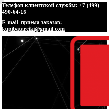
Телефон клиентской службы: +7 (499)
490-64-16
E-mail приема заказов:
kupibatareiki@gmail.com
Перейти
Перейти
к
к
навигации
содержимому