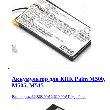
Аккумулятор для КПК Palm M500,
M505, M515
Первоначальная
Текущая
Распродажа!
2,868.00
₽
2,629.00
₽
Подробнее
цена
цена:
составляла
2,629.00₽.
2,868.00₽.