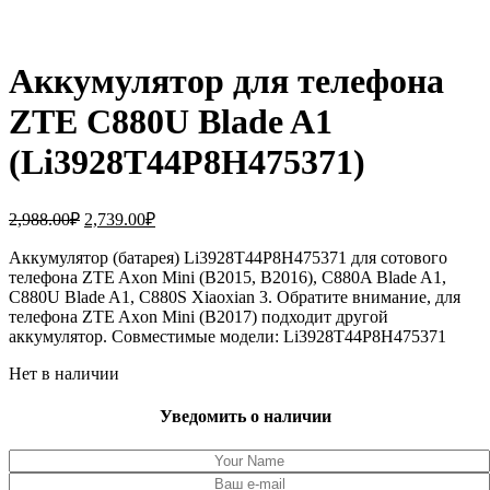
Аккумулятор для телефона
ZTE C880U Blade A1
(Li3928T44P8H475371)
Первоначальная
Текущая
2,988.00
₽
2,739.00
₽
цена
цена:
составляла
Аккумулятор (батарея) Li3928T44P8H475371 для сотового
2,739.00₽.
телефона ZTE Axon Mini (B2015, B2016), C880A Blade A1,
2,988.00₽.
C880U Blade A1, C880S Xiaoxian 3. Обратите внимание, для
телефона ZTE Axon Mini (B2017) подходит другой
аккумулятор. Совместимые модели: Li3928T44P8H475371
Нет в наличии
Уведомить о наличии