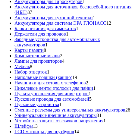
товаров
1
Аккумуляторы для гироскутеров
1
товар
Аккумуляторы для источников бесперебойного питания
37
(ИБП)
37
товаров
1
Аккумуляторы для кухонной техники
1
товар
12
Аккумуляторы для системы ЭРА ГЛОНАСС
12
1
товаров
Блоки питания для самокатов
1
1
товар
Держатели для проводов
1
товар
Зарядные устройства для автомобильных
1
аккумуляторов
1
8
товар
Карты памяти
8
товаров
2
Компьютерные мыши
2
товара
4
Лампы для проекторов
4
8
товара
Мебель
8
товаров
1
Набор отверток
1
товар
19
Напольные горшки (кашпо)
19
товаров
2
Наушники для сотовых телефонов
2
товара
1
Никелевые ленты (полосы) для пайки
1
1
товар
Пульты управления для инверторов
1
товар
5
Пусковые провода для автомобилей
5
1
товаров
Пусковые устройства
1
товар
26
Сменные разъемы для универсальных аккумуляторов
26
31
то
Универсальные внешние аккумуляторы
31
товар
1
Устройства защиты от скачков напряжения
1
13
товар
Шлейфы
13
товаров
14
LCD матрицы для ноутбуков
14